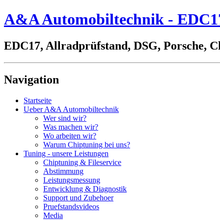
A&A Automobiltechnik - EDC17,
EDC17, Allradprüfstand, DSG, Porsche, C
Navigation
Startseite
Ueber A&A Automobiltechnik
Wer sind wir?
Was machen wir?
Wo arbeiten wir?
Warum Chiptuning bei uns?
Tuning - unsere Leistungen
Chiptuning & Fileservice
Abstimmung
Leistungsmessung
Entwicklung & Diagnostik
Support und Zubehoer
Pruefstandsvideos
Media