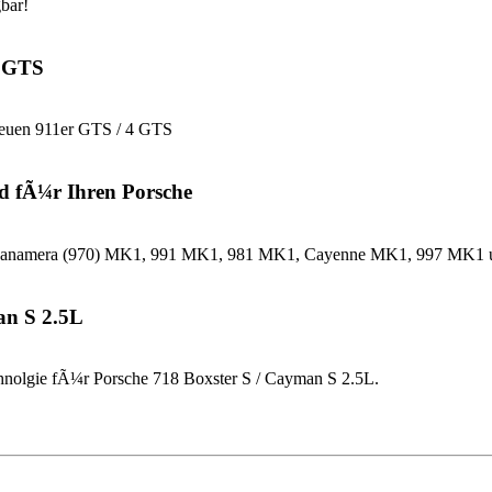
bar!
4 GTS
neuen 911er GTS / 4 GTS
d fÃ¼r Ihren Porsche
che Panamera (970) MK1, 991 MK1, 981 MK1, Cayenne MK1, 997 MK
an S 2.5L
nolgie fÃ¼r Porsche 718 Boxster S / Cayman S 2.5L.