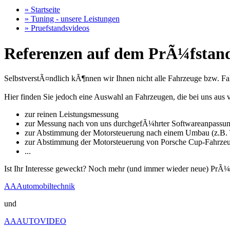
» Startseite
» Tuning - unsere Leistungen
» Pruefstandsvideos
Referenzen auf dem PrÃ¼fstand
SelbstverstÃ¤ndlich kÃ¶nnen wir Ihnen nicht alle Fahrzeuge bzw. Fahr
Hier finden Sie jedoch eine Auswahl an Fahrzeugen, die bei uns a
zur reinen Leistungsmessung
zur Messung nach von uns durchgefÃ¼hrter Softwareanpassu
zur Abstimmung der Motorsteuerung nach einem Umbau (z.B. T
zur Abstimmung der Motorsteuerung von Porsche Cup-Fahrze
...
Ist Ihr Interesse geweckt? Noch mehr (und immer wieder neue) PrÃ¼
AAAutomobiltechnik
und
AAAUTOVIDEO