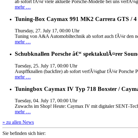
ab sofort fÃ¼r viele aktuelle Porsche-Modelle bei uns verfÃ¼g
mehr …
Tuning-Box Caymax 991 MK2 Carrera GTS / 
Thursday, 27. July 17, 00:00 Uhr
Tuning von A&A Automobiltechnik ab sofort auch fÃ¼r den 
mehr …
Schubknallen Porsche â€“ spektakulÃ¤rer Soun
Tuesday, 25. July 17, 00:00 Uhr
Auspffknallen (backfire) ab sofort verfÃ¼gbar fÃ¼r Pors
mehr …
Tuningbox Caymax IV Typ 718 Boxster / Caym
Tuesday, 04. July 17, 00:00 Uhr
Zuwachs im Shop! Heute: Caymax IV mit digitaler SENT‐Tech
mehr …
» zu allen News
Sie befinden sich hier: