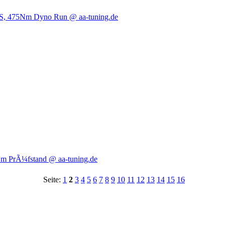
PS, 475Nm Dyno Run @ aa-tuning.de
Nm PrÃ¼fstand @ aa-tuning.de
Seite:
1
2
3
4
5
6
7
8
9
10
11
12
13
14
15
16