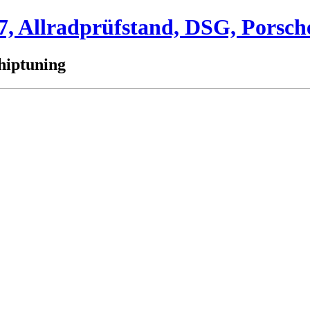
 Allradprüfstand, DSG, Porsch
hiptuning