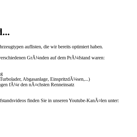
...
zeugtypen auflisten, die wir bereits optimiert haben.
us verschiedenen GrÃ¼nden auf dem PrÃ¼fstand waren:
ng
urbolader, Abgasanlage, EinspritzdÃ¼sen,...)
ugen fÃ¼r den nÃ¤chsten Renneinsatz
fstandsvideos finden Sie in unseren Youtube-KanÃ¤len unter: