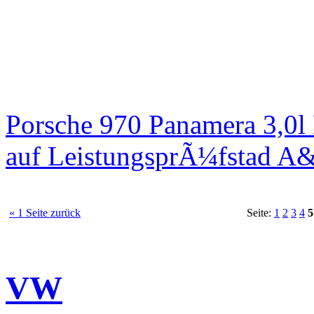
Porsche 970 Panamera 3,0l
auf LeistungsprÃ¼fstad A
« 1 Seite zurück
Seite:
1
2
3
4
5
VW