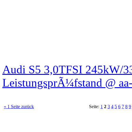
Audi S5 3,0TFSI 245kW/3
LeistungsprÃ¼fstand @ aa-
« 1 Seite zurück
Seite:
1
2
3
4
5
6
7
8
9