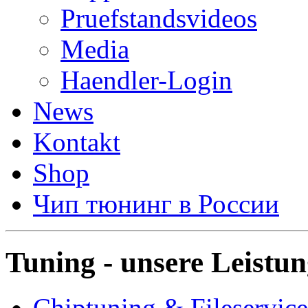
Pruefstandsvideos
Media
Haendler-Login
News
Kontakt
Shop
Чип тюнинг в России
Tuning - unsere Leistu
Chiptuning & Fileservice