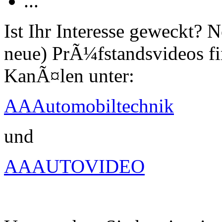
...
Ist Ihr Interesse geweckt?
neue) PrÃ¼fstandsvideos fi
KanÃ¤len unter:
AAAutomobiltechnik
und
AAAUTOVIDEO