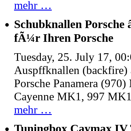
mehr …
Schubknallen Porsche 
fÃ¼r Ihren Porsche
Tuesday, 25. July 17, 00
Auspffknallen (backfire)
Porsche Panamera (970
Cayenne MK1, 997 MK
mehr …
Tuningbox Caymax IV 