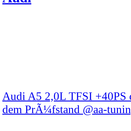
Audi A5 2,0L TFSI +40PS d
dem PrÃ¼fstand @aa-tunin