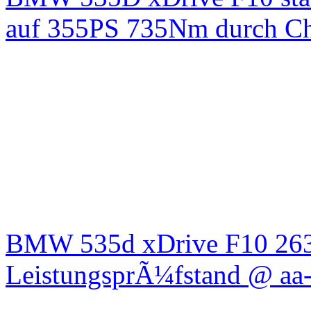
auf 355PS 735Nm durch Chi
BMW 535d xDrive F10 26
LeistungsprÃ¼fstand @ aa-