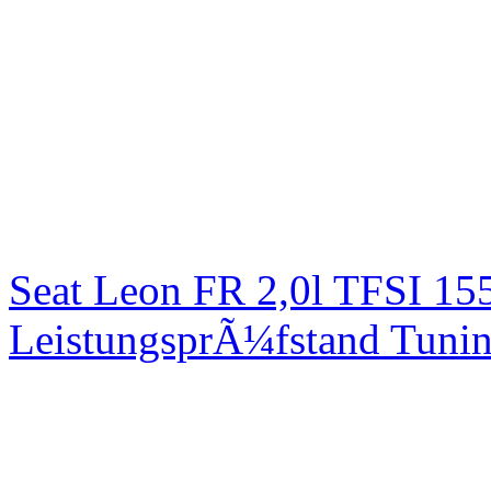
Seat Leon FR 2,0l TFSI 1
LeistungsprÃ¼fstand Tuni