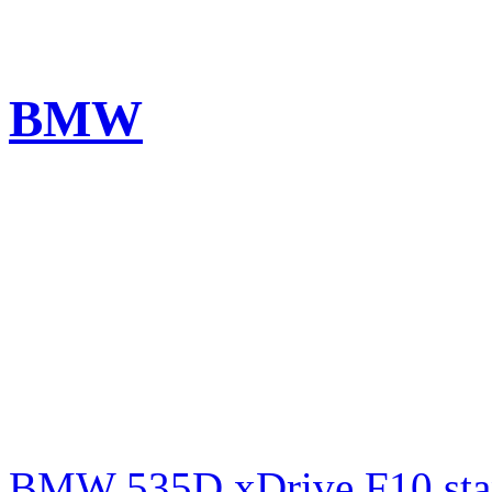
BMW
BMW 535D xDrive F10 st