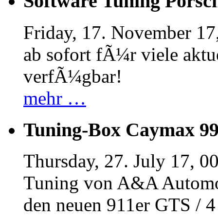
Software Tuning Porsch
Friday, 17. November 17
ab sofort fÃ¼r viele akt
verfÃ¼gbar!
mehr …
Tuning-Box Caymax 9
Thursday, 27. July 17, 0
Tuning von A&A Automob
den neuen 911er GTS / 