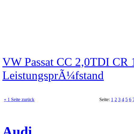
VW Passat CC 2,0TDI CR 1
LeistungsprÃ¼fstand
« 1 Seite zurück
Seite:
1
2
3
4
5
6
Audi