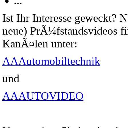
...
Ist Ihr Interesse geweckt?
neue) PrÃ¼fstandsvideos fi
KanÃ¤len unter:
AAAutomobiltechnik
und
AAAUTOVIDEO