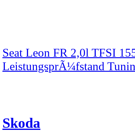
Seat Leon FR 2,0l TFSI 1
LeistungsprÃ¼fstand Tuni
Skoda