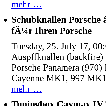
mehr …
Schubknallen Porsche 
fÃ¼r Ihren Porsche
Tuesday, 25. July 17, 00
Auspffknallen (backfire)
Porsche Panamera (970
Cayenne MK1, 997 MK
mehr …
Tuningbox Caymax IV 