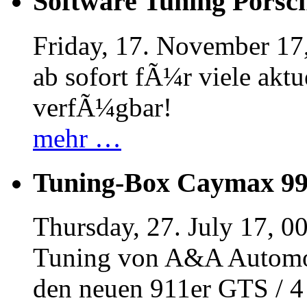
Software Tuning Porsch
Friday, 17. November 17
ab sofort fÃ¼r viele akt
verfÃ¼gbar!
mehr …
Tuning-Box Caymax 9
Thursday, 27. July 17, 0
Tuning von A&A Automob
den neuen 911er GTS / 