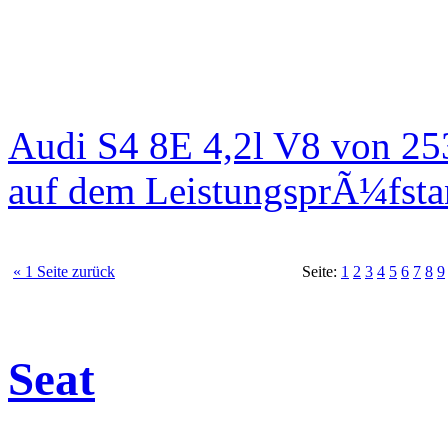
Audi S4 8E 4,2l V8 von 25
auf dem LeistungsprÃ¼fst
« 1 Seite zurück
Seite:
1
2
3
4
5
6
7
8
9
Seat