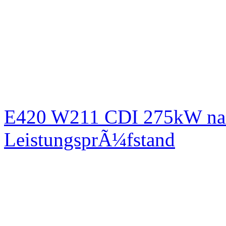
E420 W211 CDI 275kW nac
LeistungsprÃ¼fstand