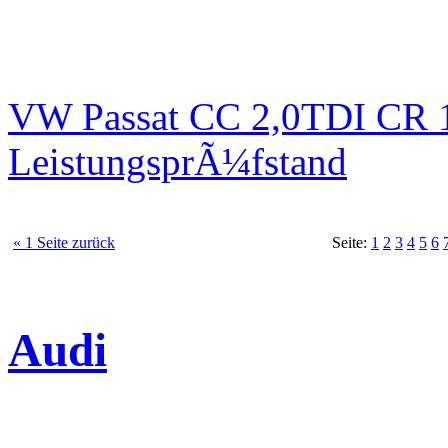
VW Passat CC 2,0TDI CR 1
LeistungsprÃ¼fstand
« 1 Seite zurück
Seite:
1
2
3
4
5
6
Audi