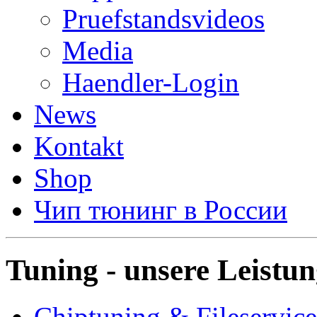
Pruefstandsvideos
Media
Haendler-Login
News
Kontakt
Shop
Чип тюнинг в России
Tuning - unsere Leistu
Chiptuning & Fileservice