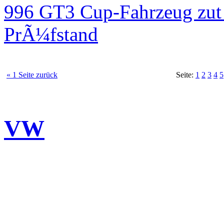
996 GT3 Cup-Fahrzeug zut
PrÃ¼fstand
« 1 Seite zurück
Seite:
1
2
3
4
5
VW