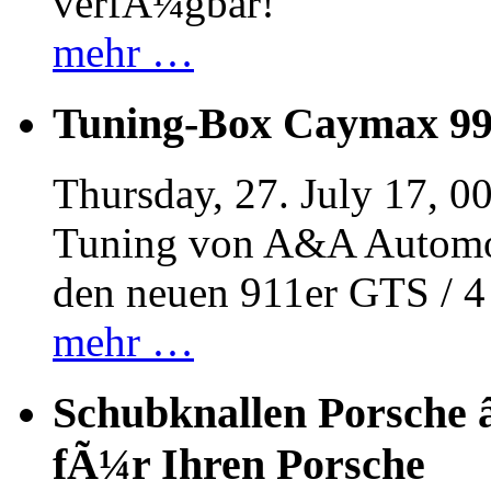
verfÃ¼gbar!
mehr …
Tuning-Box Caymax 9
Thursday, 27. July 17, 0
Tuning von A&A Automob
den neuen 911er GTS / 
mehr …
Schubknallen Porsche 
fÃ¼r Ihren Porsche