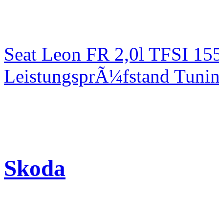
Seat Leon FR 2,0l TFSI 1
LeistungsprÃ¼fstand Tuni
Skoda