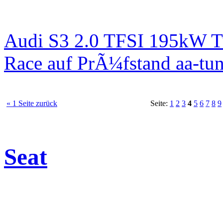
Audi S3 2.0 TFSI 195kW T
Race auf PrÃ¼fstand aa-tun
« 1 Seite zurück
Seite:
1
2
3
4
5
6
7
8
9
Seat