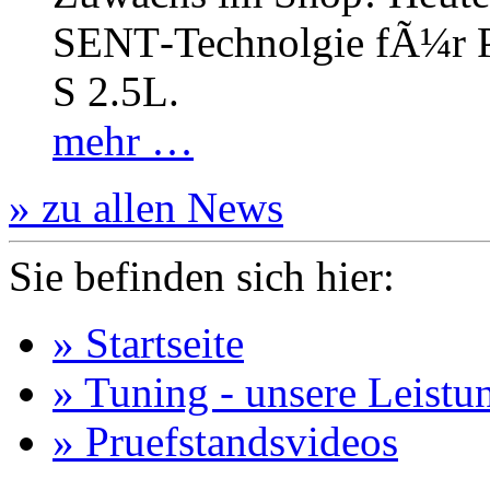
SENT‐Technolgie fÃ¼r P
S 2.5L.
mehr …
» zu allen News
Sie befinden sich hier:
» Startseite
» Tuning - unsere Leistu
» Pruefstandsvideos