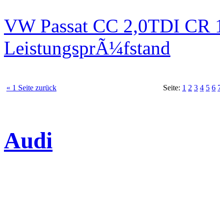
VW Passat CC 2,0TDI CR 1
LeistungsprÃ¼fstand
« 1 Seite zurück
Seite:
1
2
3
4
5
6
Audi