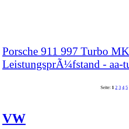
Porsche 911 997 Turbo MK
LeistungsprÃ¼fstand - aa-t
Seite:
1
2
3
4
5
VW