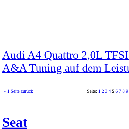
Audi A4 Quattro 2,0L TFS
A&A Tuning auf dem Leist
« 1 Seite zurück
Seite:
1
2
3
4
5
6
7
8
9
Seat