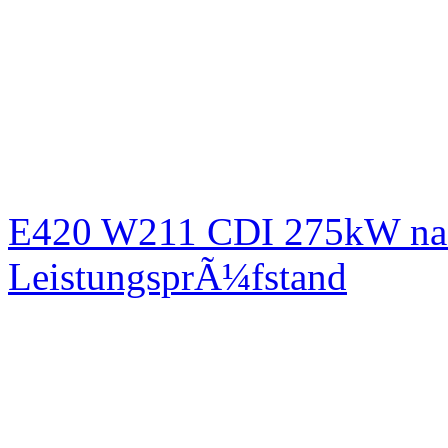
E420 W211 CDI 275kW nac
LeistungsprÃ¼fstand