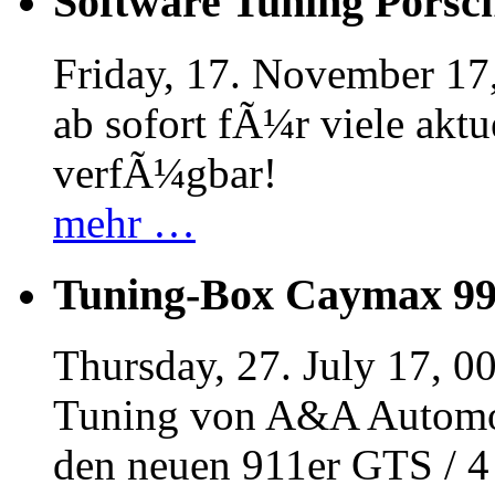
Software Tuning Porsch
Friday, 17. November 17
ab sofort fÃ¼r viele akt
verfÃ¼gbar!
mehr …
Tuning-Box Caymax 9
Thursday, 27. July 17, 0
Tuning von A&A Automob
den neuen 911er GTS / 