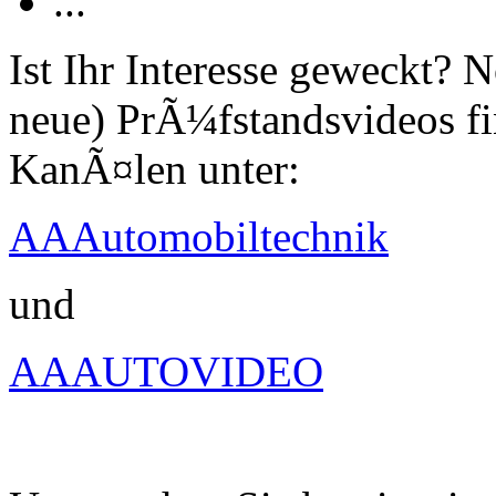
...
Ist Ihr Interesse geweckt?
neue) PrÃ¼fstandsvideos fi
KanÃ¤len unter:
AAAutomobiltechnik
und
AAAUTOVIDEO