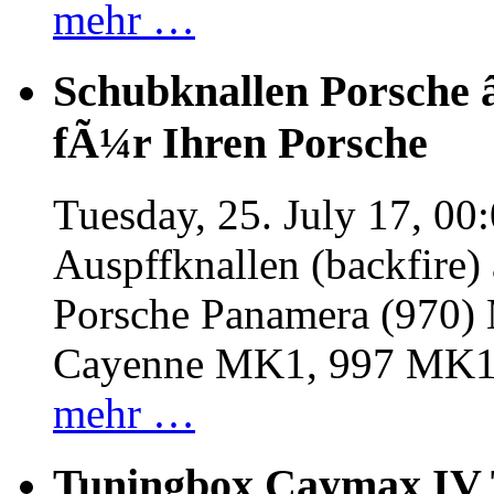
mehr …
Schubknallen Porsche 
fÃ¼r Ihren Porsche
Tuesday, 25. July 17, 00
Auspffknallen (backfire)
Porsche Panamera (970
Cayenne MK1, 997 MK
mehr …
Tuningbox Caymax IV 