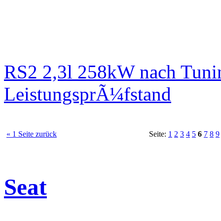
RS2 2,3l 258kW nach Tuni
LeistungsprÃ¼fstand
« 1 Seite zurück
Seite:
1
2
3
4
5
6
7
8
9
Seat