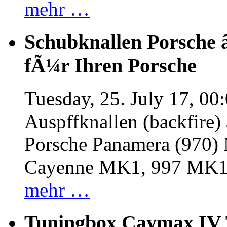
mehr …
Schubknallen Porsche 
fÃ¼r Ihren Porsche
Tuesday, 25. July 17, 00
Auspffknallen (backfire)
Porsche Panamera (970
Cayenne MK1, 997 MK
mehr …
Tuningbox Caymax IV 