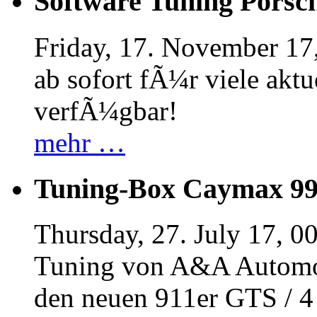
Software Tuning Porsch
Friday, 17. November 17
ab sofort fÃ¼r viele akt
verfÃ¼gbar!
mehr …
Tuning-Box Caymax 9
Thursday, 27. July 17, 0
Tuning von A&A Automob
den neuen 911er GTS / 