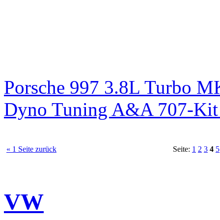
Porsche 997 3.8L Turbo M
Dyno Tuning A&A 707-Kit 
« 1 Seite zurück
Seite:
1
2
3
4
5
VW