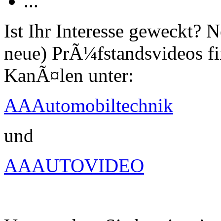
...
Ist Ihr Interesse geweckt?
neue) PrÃ¼fstandsvideos fi
KanÃ¤len unter:
AAAutomobiltechnik
und
AAAUTOVIDEO