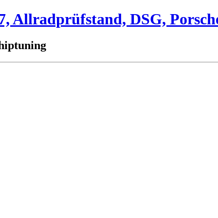
 Allradprüfstand, DSG, Porsch
hiptuning