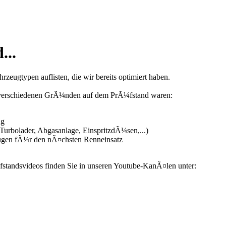
...
zeugtypen auflisten, die wir bereits optimiert haben.
us verschiedenen GrÃ¼nden auf dem PrÃ¼fstand waren:
ng
urbolader, Abgasanlage, EinspritzdÃ¼sen,...)
ugen fÃ¼r den nÃ¤chsten Renneinsatz
fstandsvideos finden Sie in unseren Youtube-KanÃ¤len unter: