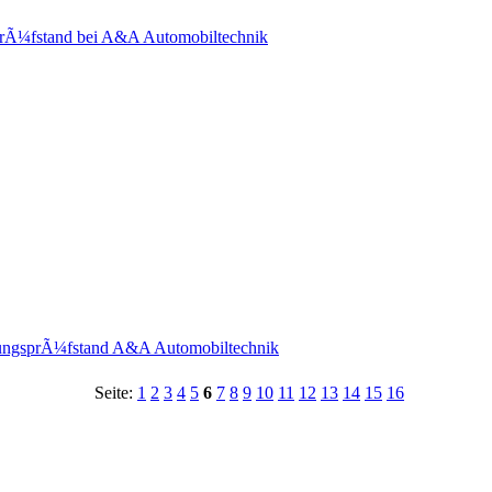
prÃ¼fstand bei A&A Automobiltechnik
stungsprÃ¼fstand A&A Automobiltechnik
Seite:
1
2
3
4
5
6
7
8
9
10
11
12
13
14
15
16