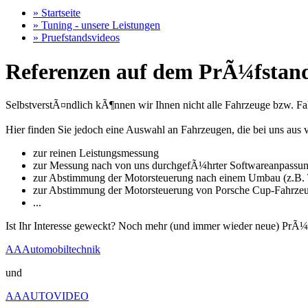
» Startseite
» Tuning - unsere Leistungen
» Pruefstandsvideos
Referenzen auf dem PrÃ¼fstand
SelbstverstÃ¤ndlich kÃ¶nnen wir Ihnen nicht alle Fahrzeuge bzw. Fahr
Hier finden Sie jedoch eine Auswahl an Fahrzeugen, die bei uns a
zur reinen Leistungsmessung
zur Messung nach von uns durchgefÃ¼hrter Softwareanpassu
zur Abstimmung der Motorsteuerung nach einem Umbau (z.B. T
zur Abstimmung der Motorsteuerung von Porsche Cup-Fahrze
...
Ist Ihr Interesse geweckt? Noch mehr (und immer wieder neue) PrÃ¼
AAAutomobiltechnik
und
AAAUTOVIDEO