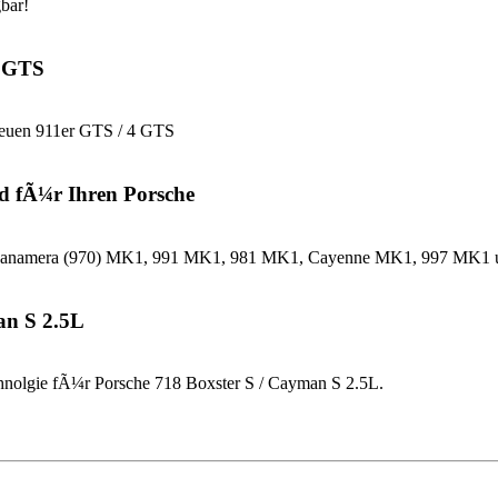
bar!
4 GTS
neuen 911er GTS / 4 GTS
d fÃ¼r Ihren Porsche
che Panamera (970) MK1, 991 MK1, 981 MK1, Cayenne MK1, 997 MK
an S 2.5L
nolgie fÃ¼r Porsche 718 Boxster S / Cayman S 2.5L.