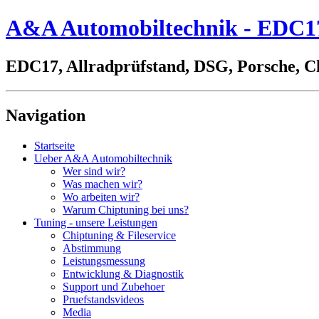
A&A Automobiltechnik - EDC17,
EDC17, Allradprüfstand, DSG, Porsche, C
Navigation
Startseite
Ueber A&A Automobiltechnik
Wer sind wir?
Was machen wir?
Wo arbeiten wir?
Warum Chiptuning bei uns?
Tuning - unsere Leistungen
Chiptuning & Fileservice
Abstimmung
Leistungsmessung
Entwicklung & Diagnostik
Support und Zubehoer
Pruefstandsvideos
Media