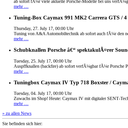
ab sofort fÃ¼r viele aktuelle Porsche-Modelle bei uns verfÃ¼g
mehr …
Tuning-Box Caymax 991 MK2 Carrera GTS / 
Thursday, 27. July 17, 00:00 Uhr
Tuning von A&A Automobiltechnik ab sofort auch fÃ¼r den 
mehr …
Schubknallen Porsche â€“ spektakulÃ¤rer Soun
Tuesday, 25. July 17, 00:00 Uhr
Auspffknallen (backfire) ab sofort verfÃ¼gbar fÃ¼r Pors
mehr …
Tuningbox Caymax IV Typ 718 Boxster / Caym
Tuesday, 04. July 17, 00:00 Uhr
Zuwachs im Shop! Heute: Caymax IV mit digitaler SENT‐Tech
mehr …
» zu allen News
Sie befinden sich hier: