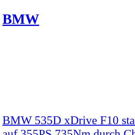
BMW
BMW 535D xDrive F10 st
auf 355PS 735Nm durch Chi