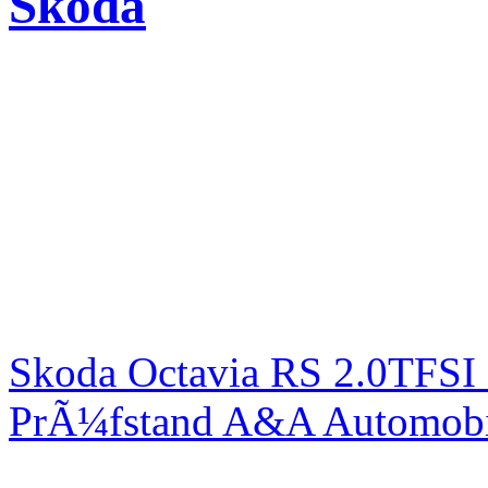
Skoda
Skoda Octavia RS 2.0TFSI
PrÃ¼fstand A&A Automobi