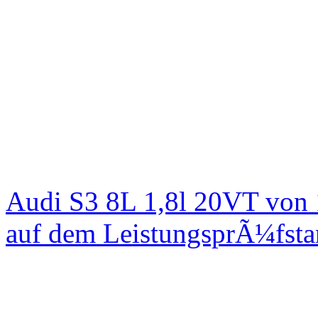
Audi S3 8L 1,8l 20VT von
auf dem LeistungsprÃ¼fst