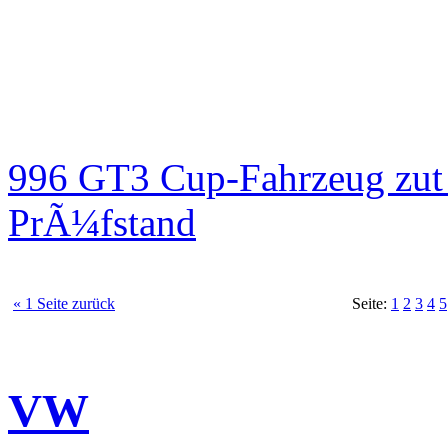
996 GT3 Cup-Fahrzeug zut
PrÃ¼fstand
« 1 Seite zurück
Seite:
1
2
3
4
5
VW