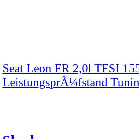
Seat Leon FR 2,0l TFSI 1
LeistungsprÃ¼fstand Tuni