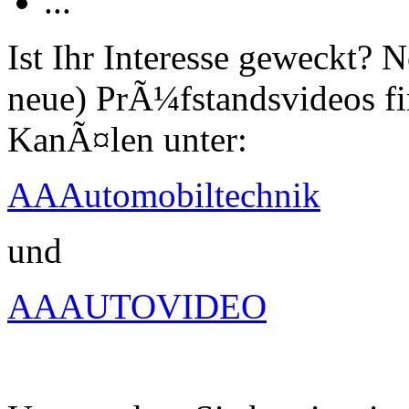
...
Ist Ihr Interesse geweckt?
neue) PrÃ¼fstandsvideos fi
KanÃ¤len unter:
AAAutomobiltechnik
und
AAAUTOVIDEO