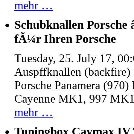
mehr …
Schubknallen Porsche 
fÃ¼r Ihren Porsche
Tuesday, 25. July 17, 00
Auspffknallen (backfire)
Porsche Panamera (970
Cayenne MK1, 997 MK
mehr …
Tuningbox Caymax IV 