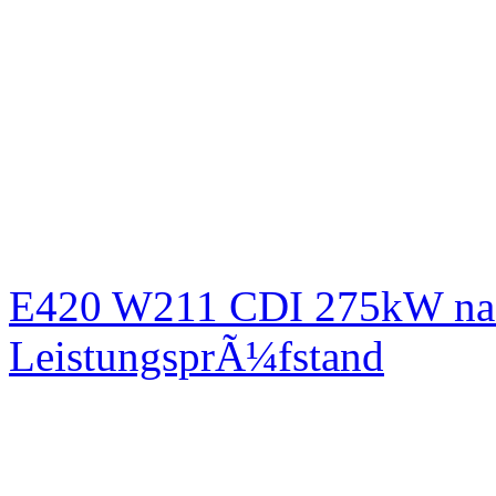
E420 W211 CDI 275kW nac
LeistungsprÃ¼fstand