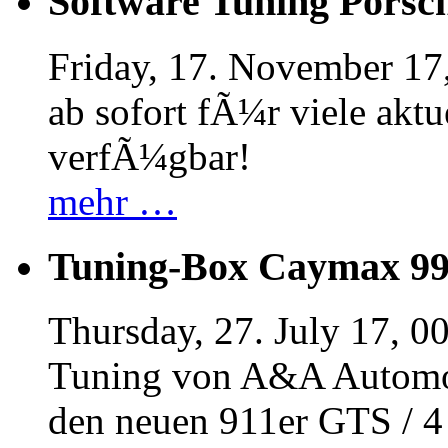
Software Tuning Porsch
Friday, 17. November 17
ab sofort fÃ¼r viele akt
verfÃ¼gbar!
mehr …
Tuning-Box Caymax 9
Thursday, 27. July 17, 0
Tuning von A&A Automob
den neuen 911er GTS / 