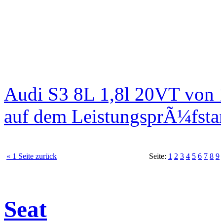
Audi S3 8L 1,8l 20VT von
auf dem LeistungsprÃ¼fst
« 1 Seite zurück
Seite:
1
2
3
4
5
6
7
8
9
Seat