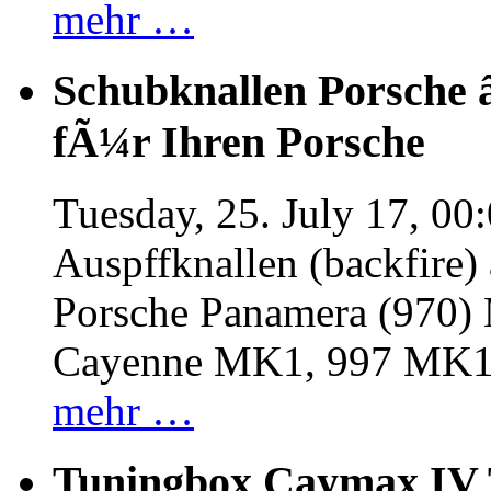
mehr …
Schubknallen Porsche 
fÃ¼r Ihren Porsche
Tuesday, 25. July 17, 00
Auspffknallen (backfire)
Porsche Panamera (970
Cayenne MK1, 997 MK
mehr …
Tuningbox Caymax IV 