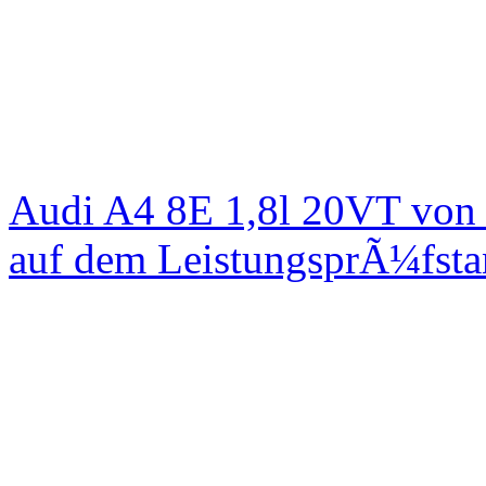
Audi A4 8E 1,8l 20VT von
auf dem LeistungsprÃ¼fst