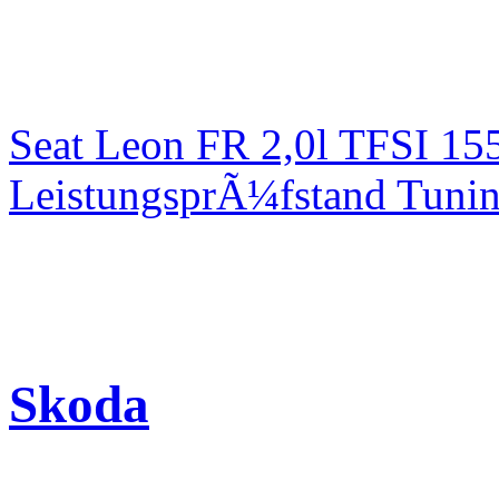
Seat Leon FR 2,0l TFSI 1
LeistungsprÃ¼fstand Tuni
Skoda