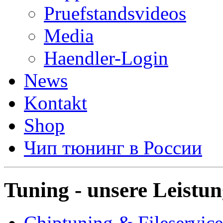
Pruefstandsvideos
Media
Haendler-Login
News
Kontakt
Shop
Чип тюнинг в России
Tuning - unsere Leistu
Chiptuning & Fileservice