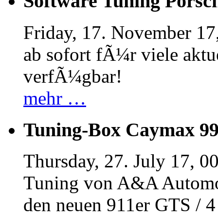
Software Tuning Porsch
Friday, 17. November 17
ab sofort fÃ¼r viele akt
verfÃ¼gbar!
mehr …
Tuning-Box Caymax 9
Thursday, 27. July 17, 0
Tuning von A&A Automob
den neuen 911er GTS / 