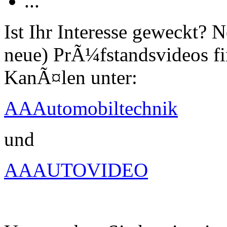
...
Ist Ihr Interesse geweckt?
neue) PrÃ¼fstandsvideos fi
KanÃ¤len unter:
AAAutomobiltechnik
und
AAAUTOVIDEO