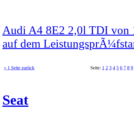
Audi A4 8E2 2,0l TDI von
auf dem LeistungsprÃ¼fst
« 1 Seite zurück
Seite:
1
2
3
4
5
6
7
8
9
Seat