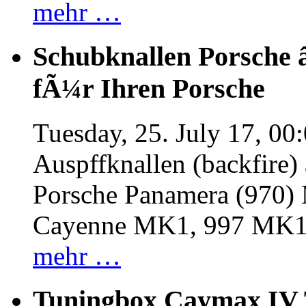
mehr …
Schubknallen Porsche 
fÃ¼r Ihren Porsche
Tuesday, 25. July 17, 00
Auspffknallen (backfire)
Porsche Panamera (970
Cayenne MK1, 997 MK
mehr …
Tuningbox Caymax IV 