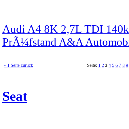
Audi A4 8K 2,7L TDI 140kW
PrÃ¼fstand A&A Automobi
« 1 Seite zurück
Seite:
1
2
3
4
5
6
7
8
9
Seat