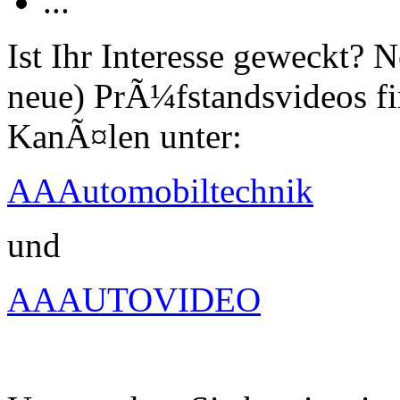
...
Ist Ihr Interesse geweckt?
neue) PrÃ¼fstandsvideos fi
KanÃ¤len unter:
AAAutomobiltechnik
und
AAAUTOVIDEO