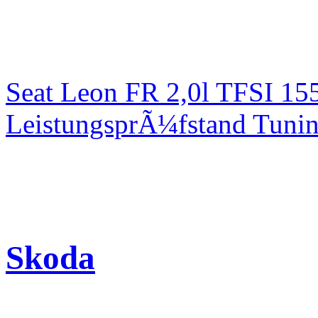
Seat Leon FR 2,0l TFSI 1
LeistungsprÃ¼fstand Tuni
Skoda