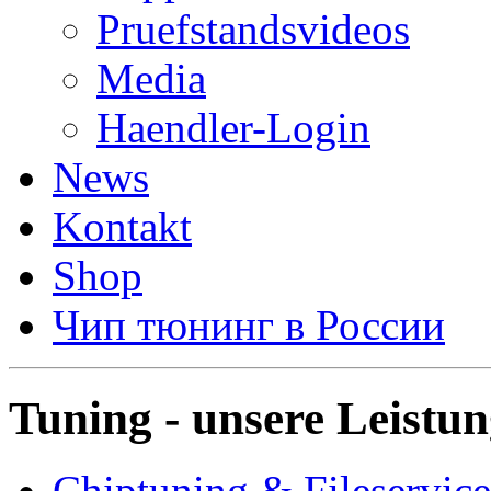
Pruefstandsvideos
Media
Haendler-Login
News
Kontakt
Shop
Чип тюнинг в России
Tuning - unsere Leistu
Chiptuning & Fileservice