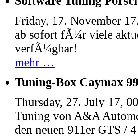
Software Tuning Porsch
Friday, 17. November 17
ab sofort fÃ¼r viele akt
verfÃ¼gbar!
mehr …
Tuning-Box Caymax 9
Thursday, 27. July 17, 0
Tuning von A&A Automob
den neuen 911er GTS / 