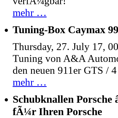
verfÃ¼gbar!
mehr …
Tuning-Box Caymax 9
Thursday, 27. July 17, 0
Tuning von A&A Automob
den neuen 911er GTS / 
mehr …
Schubknallen Porsche 
fÃ¼r Ihren Porsche