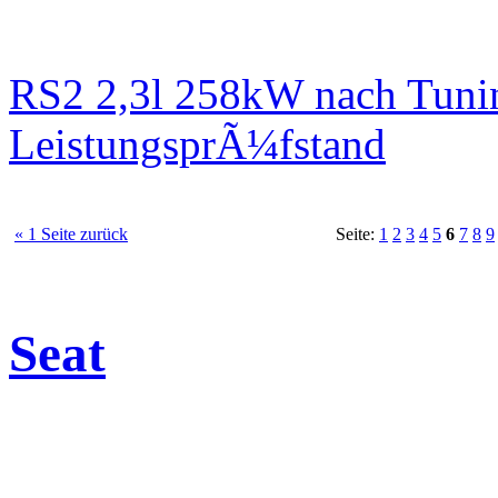
RS2 2,3l 258kW nach Tuni
LeistungsprÃ¼fstand
« 1 Seite zurück
Seite:
1
2
3
4
5
6
7
8
9
Seat