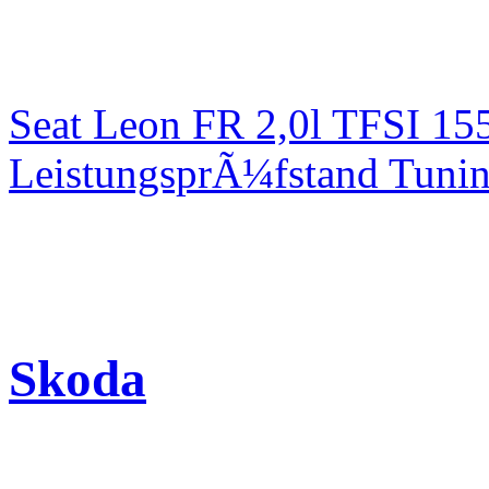
Seat Leon FR 2,0l TFSI 1
LeistungsprÃ¼fstand Tuni
Skoda