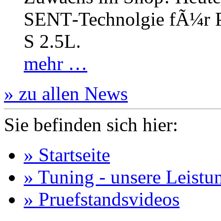
SENT‐Technolgie fÃ¼r P
S 2.5L.
mehr …
» zu allen News
Sie befinden sich hier:
» Startseite
» Tuning - unsere Leistu
» Pruefstandsvideos