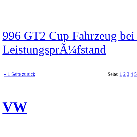
996 GT2 Cup Fahrzeug be
LeistungsprÃ¼fstand
« 1 Seite zurück
Seite:
1
2
3
4
5
VW