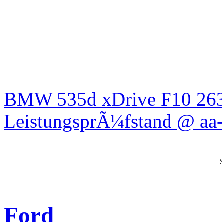
BMW 535d xDrive F10 26
LeistungsprÃ¼fstand @ aa-
Ford