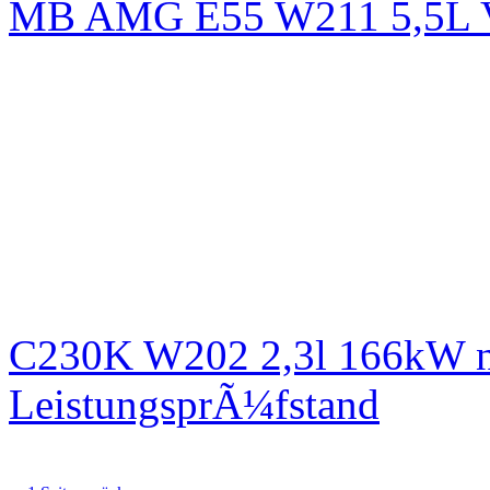
MB AMG E55 W211 5,5L
C230K W202 2,3l 166kW n
LeistungsprÃ¼fstand