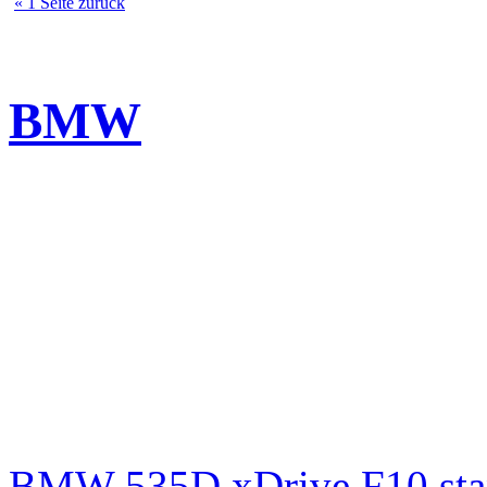
« 1 Seite zurück
BMW
BMW 535D xDrive F10 st