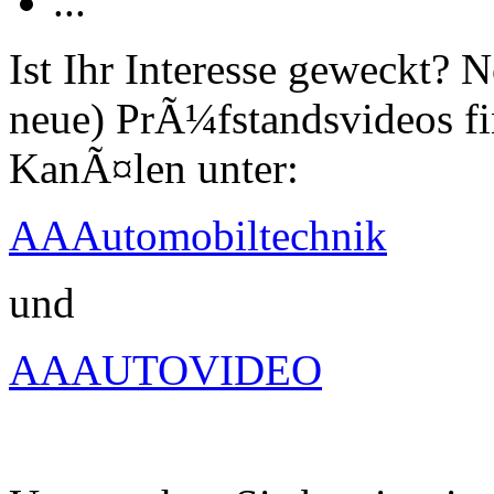
...
Ist Ihr Interesse geweckt?
neue) PrÃ¼fstandsvideos fi
KanÃ¤len unter:
AAAutomobiltechnik
und
AAAUTOVIDEO