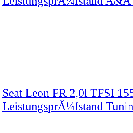
LeistungsprÃ¼fstand A&A 
Seat Leon FR 2,0l TFSI 1
LeistungsprÃ¼fstand Tuni