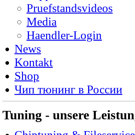
Pruefstandsvideos
Media
Haendler-Login
News
Kontakt
Shop
Чип тюнинг в России
Tuning - unsere Leistu
Chiptuning & Fileservice