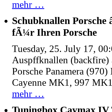
mehr …
Schubknallen Porsche 
fÃ¼r Ihren Porsche
Tuesday, 25. July 17, 00
Auspffknallen (backfire)
Porsche Panamera (970
Cayenne MK1, 997 MK
mehr …
Tuningbox Caymax IV 