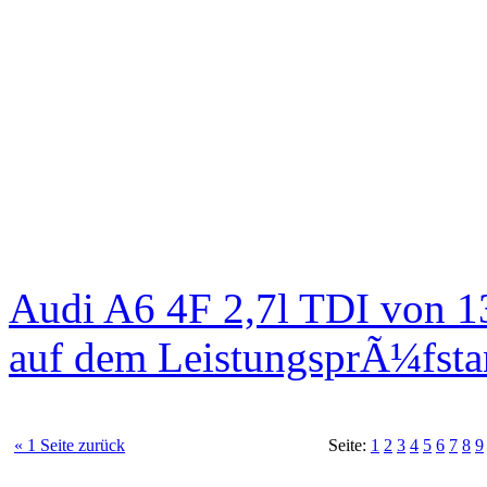
Audi A6 4F 2,7l TDI von 1
auf dem LeistungsprÃ¼fst
« 1 Seite zurück
Seite:
1
2
3
4
5
6
7
8
9