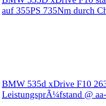
auf 355PS 735Nm durch Chi
BMW 535d xDrive F10 26
LeistungsprÃ¼fstand @ aa-