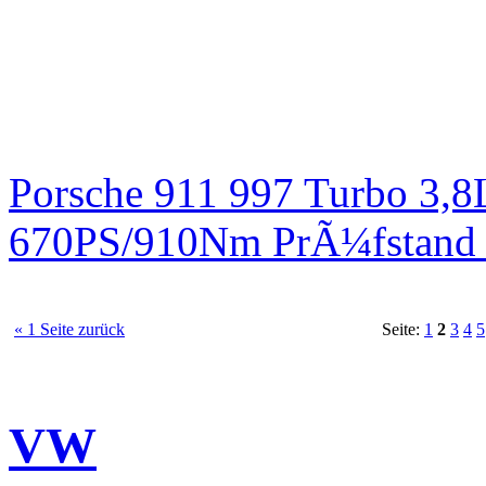
Porsche 911 997 Turbo 3,8
670PS/910Nm PrÃ¼fstand 
« 1 Seite zurück
Seite:
1
2
3
4
5
VW