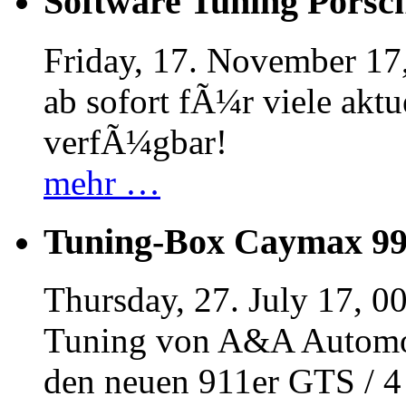
Software Tuning Porsch
Friday, 17. November 17
ab sofort fÃ¼r viele akt
verfÃ¼gbar!
mehr …
Tuning-Box Caymax 9
Thursday, 27. July 17, 0
Tuning von A&A Automob
den neuen 911er GTS / 