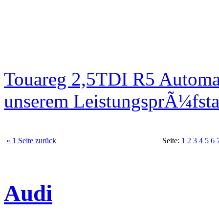
Touareg 2,5TDI R5 Automa
unserem LeistungsprÃ¼fst
« 1 Seite zurück
Seite:
1
2
3
4
5
6
Audi