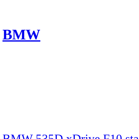
BMW
BMW 535D xDrive F10 st