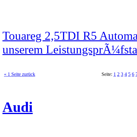
Touareg 2,5TDI R5 Automa
unserem LeistungsprÃ¼fst
« 1 Seite zurück
Seite:
1
2
3
4
5
6
Audi