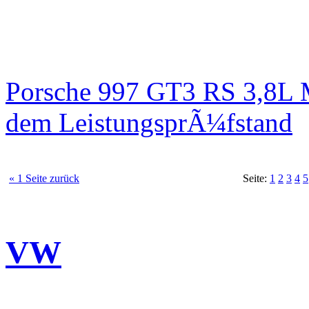
Porsche 997 GT3 RS 3,8L 
dem LeistungsprÃ¼fstand
« 1 Seite zurück
Seite:
1
2
3
4
5
VW