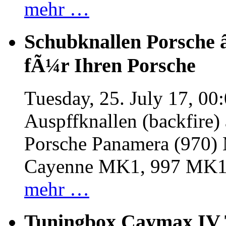
mehr …
Schubknallen Porsche 
fÃ¼r Ihren Porsche
Tuesday, 25. July 17, 00
Auspffknallen (backfire)
Porsche Panamera (970
Cayenne MK1, 997 MK
mehr …
Tuningbox Caymax IV 