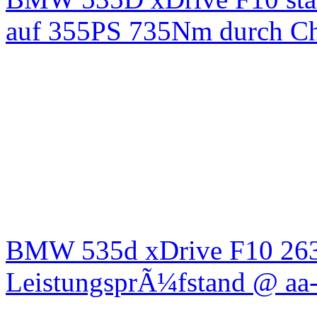
auf 355PS 735Nm durch Chi
BMW 535d xDrive F10 26
LeistungsprÃ¼fstand @ aa-