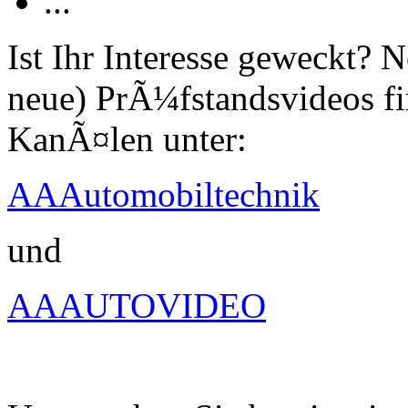
...
Ist Ihr Interesse geweckt?
neue) PrÃ¼fstandsvideos fi
KanÃ¤len unter:
AAAutomobiltechnik
und
AAAUTOVIDEO