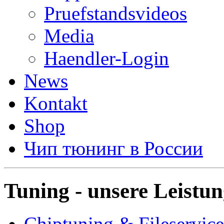
Pruefstandsvideos
Media
Haendler-Login
News
Kontakt
Shop
Чип тюнинг в России
Tuning - unsere Leistu
Chiptuning & Fileservice