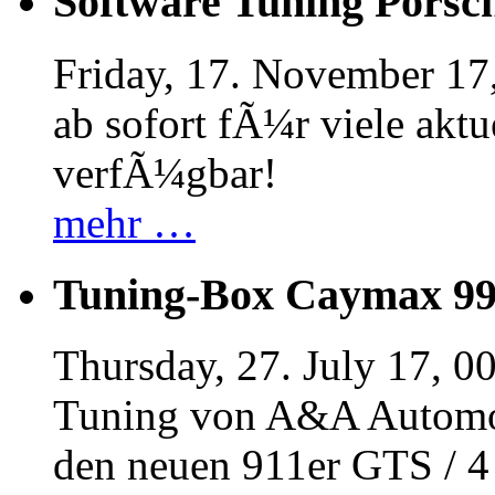
Software Tuning Porsch
Friday, 17. November 17
ab sofort fÃ¼r viele akt
verfÃ¼gbar!
mehr …
Tuning-Box Caymax 9
Thursday, 27. July 17, 0
Tuning von A&A Automob
den neuen 911er GTS / 