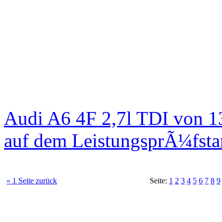
Audi A6 4F 2,7l TDI von 1
auf dem LeistungsprÃ¼fst
« 1 Seite zurück
Seite:
1
2
3
4
5
6
7
8
9