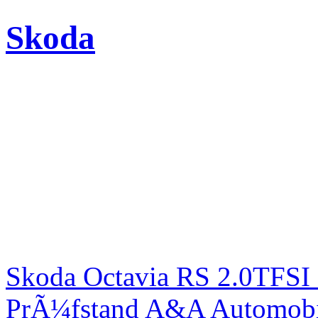
Skoda
Skoda Octavia RS 2.0TFSI
PrÃ¼fstand A&A Automobi