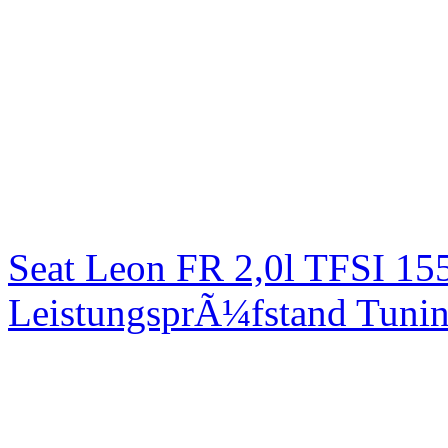
Seat Leon FR 2,0l TFSI 1
LeistungsprÃ¼fstand Tuni