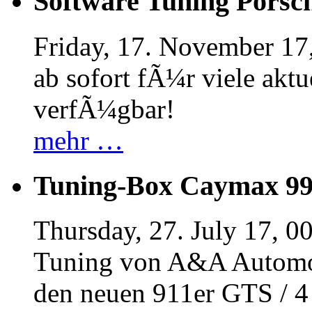
Software Tuning Porsch
Friday, 17. November 17
ab sofort fÃ¼r viele akt
verfÃ¼gbar!
mehr …
Tuning-Box Caymax 9
Thursday, 27. July 17, 0
Tuning von A&A Automob
den neuen 911er GTS / 