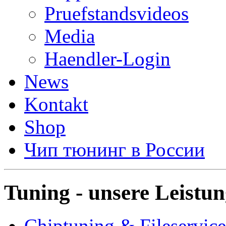
Pruefstandsvideos
Media
Haendler-Login
News
Kontakt
Shop
Чип тюнинг в России
Tuning - unsere Leistu
Chiptuning & Fileservice