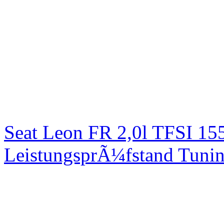
Seat Leon FR 2,0l TFSI 1
LeistungsprÃ¼fstand Tuni