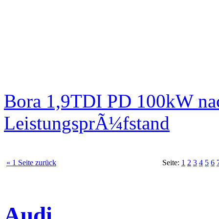
Bora 1,9TDI PD 100kW nac
LeistungsprÃ¼fstand
« 1 Seite zurück
Seite:
1
2
3
4
5
6
Audi