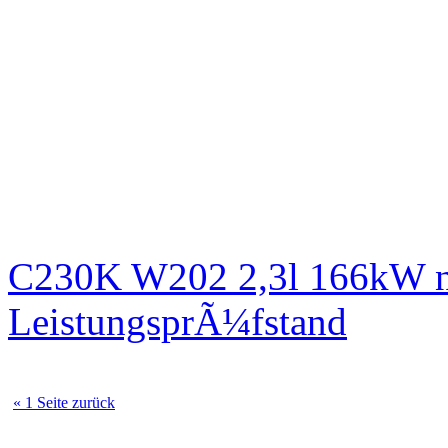
C230K W202 2,3l 166kW n
LeistungsprÃ¼fstand
« 1 Seite zurück