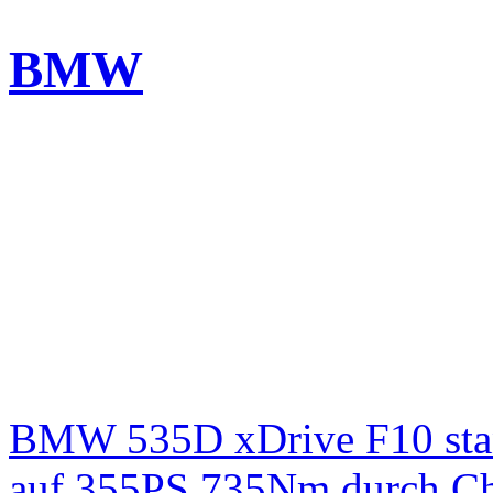
BMW
BMW 535D xDrive F10 st
auf 355PS 735Nm durch Chi