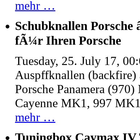
mehr …
Schubknallen Porsche 
fÃ¼r Ihren Porsche
Tuesday, 25. July 17, 00
Auspffknallen (backfire)
Porsche Panamera (970
Cayenne MK1, 997 MK
mehr …
Tuningbox Caymax IV 