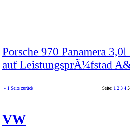
Porsche 970 Panamera 3,0l
auf LeistungsprÃ¼fstad A
« 1 Seite zurück
Seite:
1
2
3
4
5
VW