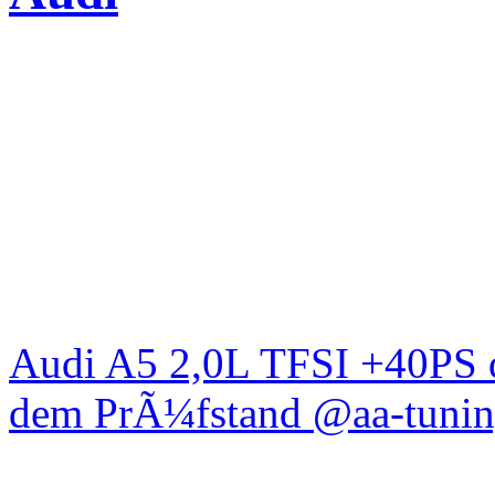
Audi A5 2,0L TFSI +40PS d
dem PrÃ¼fstand @aa-tunin