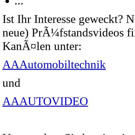
...
Ist Ihr Interesse geweckt?
neue) PrÃ¼fstandsvideos fi
KanÃ¤len unter:
AAAutomobiltechnik
und
AAAUTOVIDEO