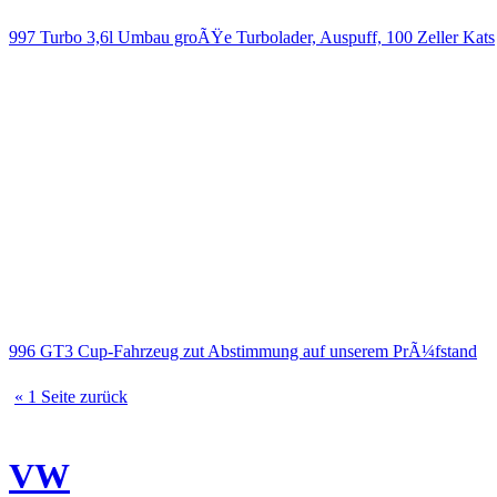
997 Turbo 3,6l Umbau groÃŸe Turbolader, Auspuff, 100 Zeller Kats
996 GT3 Cup-Fahrzeug zut Abstimmung auf unserem PrÃ¼fstand
« 1 Seite zurück
VW