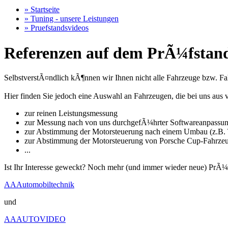
» Startseite
» Tuning - unsere Leistungen
» Pruefstandsvideos
Referenzen auf dem PrÃ¼fstand
SelbstverstÃ¤ndlich kÃ¶nnen wir Ihnen nicht alle Fahrzeuge bzw. Fahr
Hier finden Sie jedoch eine Auswahl an Fahrzeugen, die bei uns a
zur reinen Leistungsmessung
zur Messung nach von uns durchgefÃ¼hrter Softwareanpassu
zur Abstimmung der Motorsteuerung nach einem Umbau (z.B. T
zur Abstimmung der Motorsteuerung von Porsche Cup-Fahrze
...
Ist Ihr Interesse geweckt? Noch mehr (und immer wieder neue) PrÃ¼
AAAutomobiltechnik
und
AAAUTOVIDEO