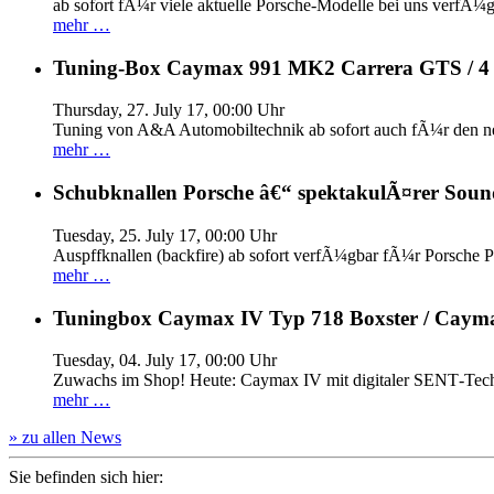
ab sofort fÃ¼r viele aktuelle Porsche-Modelle bei uns verfÃ¼g
mehr …
Tuning-Box Caymax 991 MK2 Carrera GTS / 
Thursday, 27. July 17, 00:00 Uhr
Tuning von A&A Automobiltechnik ab sofort auch fÃ¼r den 
mehr …
Schubknallen Porsche â€“ spektakulÃ¤rer Soun
Tuesday, 25. July 17, 00:00 Uhr
Auspffknallen (backfire) ab sofort verfÃ¼gbar fÃ¼r Pors
mehr …
Tuningbox Caymax IV Typ 718 Boxster / Caym
Tuesday, 04. July 17, 00:00 Uhr
Zuwachs im Shop! Heute: Caymax IV mit digitaler SENT‐Tech
mehr …
» zu allen News
Sie befinden sich hier: