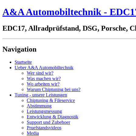
A&A Automobiltechnik - EDC17,
EDC17, Allradprüfstand, DSG, Porsche, C
Navigation
Startseite
Ueber A&A Automobiltechnik
Wer sind wir?
Was machen wir?
Wo arbeiten wir?
Warum Chiptuning bei uns?
Tuning - unsere Leistungen
Chiptuning & Fileservice
Abstimmung
Leistungsmessung
Entwicklung & Diagnostik
Support und Zubehoer
Pruefstandsvideos
Media