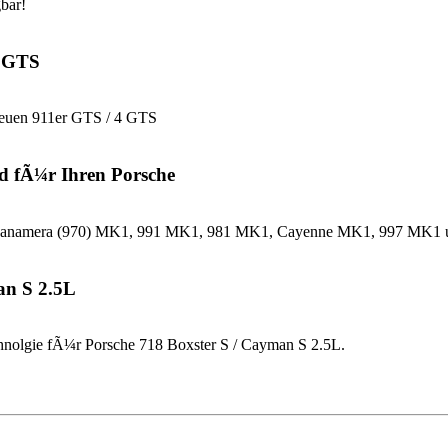
bar!
4 GTS
neuen 911er GTS / 4 GTS
d fÃ¼r Ihren Porsche
che Panamera (970) MK1, 991 MK1, 981 MK1, Cayenne MK1, 997 MK
an S 2.5L
nolgie fÃ¼r Porsche 718 Boxster S / Cayman S 2.5L.