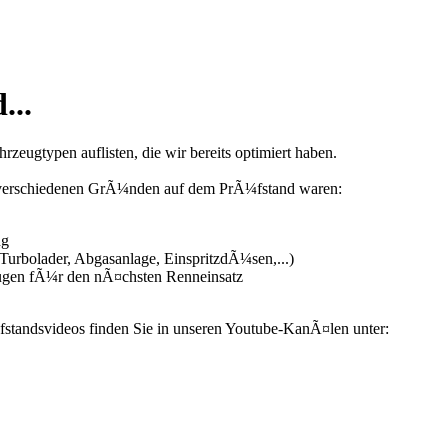
...
zeugtypen auflisten, die wir bereits optimiert haben.
us verschiedenen GrÃ¼nden auf dem PrÃ¼fstand waren:
ng
urbolader, Abgasanlage, EinspritzdÃ¼sen,...)
ugen fÃ¼r den nÃ¤chsten Renneinsatz
fstandsvideos finden Sie in unseren Youtube-KanÃ¤len unter: