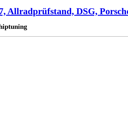
 Allradprüfstand, DSG, Porsch
hiptuning