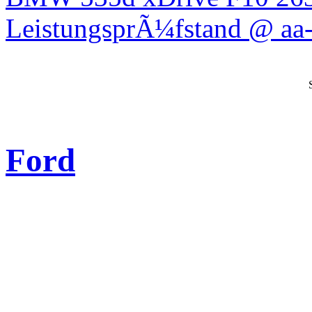
LeistungsprÃ¼fstand @ aa-
Ford