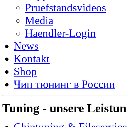
Pruefstandsvideos
Media
Haendler-Login
News
Kontakt
Shop
Чип тюнинг в России
Tuning - unsere Leistu
Chiptuning & Fileservice