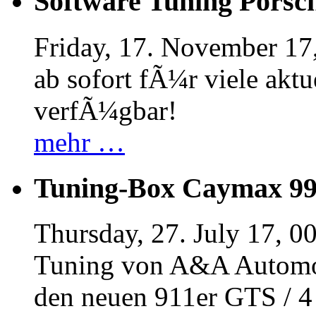
Software Tuning Porsch
Friday, 17. November 17
ab sofort fÃ¼r viele akt
verfÃ¼gbar!
mehr …
Tuning-Box Caymax 9
Thursday, 27. July 17, 0
Tuning von A&A Automob
den neuen 911er GTS / 