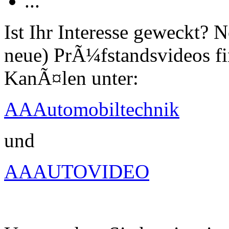
...
Ist Ihr Interesse geweckt?
neue) PrÃ¼fstandsvideos fi
KanÃ¤len unter:
AAAutomobiltechnik
und
AAAUTOVIDEO