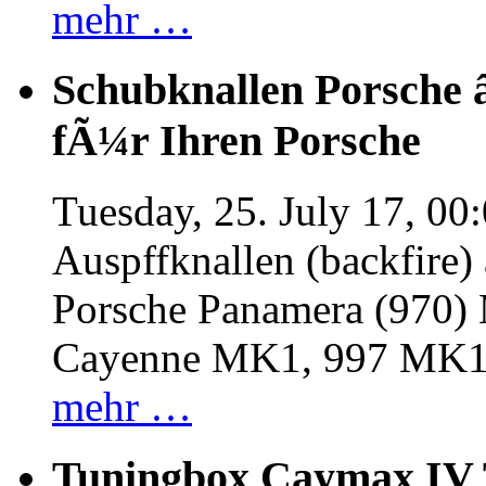
mehr …
Schubknallen Porsche 
fÃ¼r Ihren Porsche
Tuesday, 25. July 17, 00
Auspffknallen (backfire)
Porsche Panamera (970
Cayenne MK1, 997 MK
mehr …
Tuningbox Caymax IV 