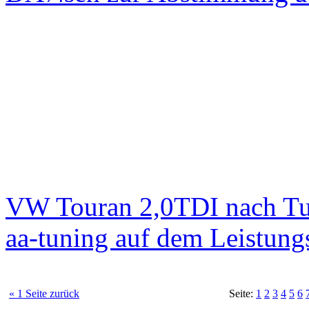
VW Touran 2,0TDI nach T
aa-tuning auf dem Leistun
« 1 Seite zurück
Seite:
1
2
3
4
5
6