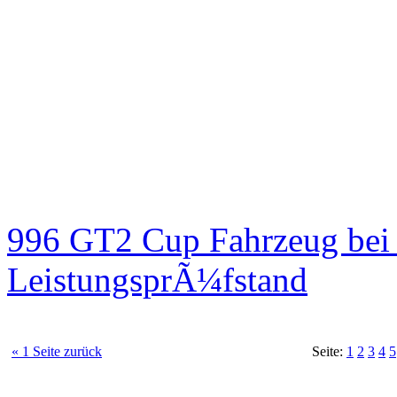
996 GT2 Cup Fahrzeug be
LeistungsprÃ¼fstand
« 1 Seite zurück
Seite:
1
2
3
4
5