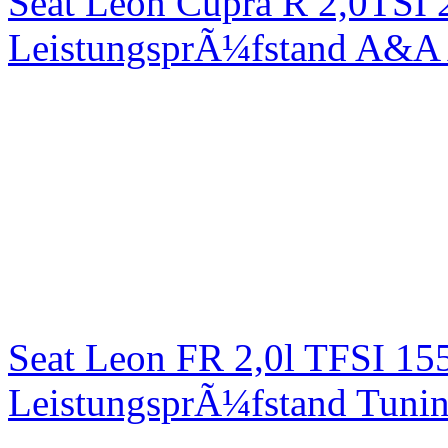
Seat Leon Cupra R 2,0TSI 
LeistungsprÃ¼fstand A&A 
Seat Leon FR 2,0l TFSI 1
LeistungsprÃ¼fstand Tuni