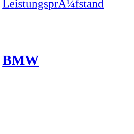
LeistungsprÃ¼fstand
BMW