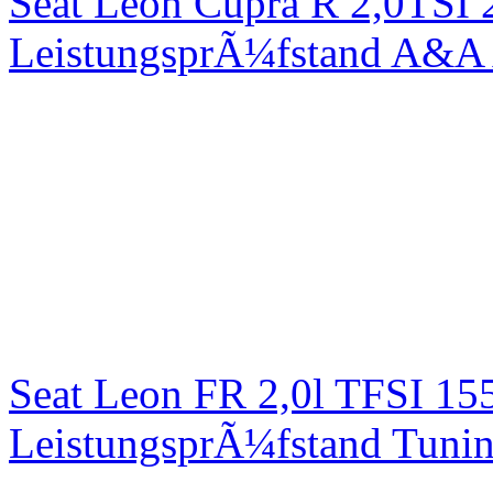
Seat Leon Cupra R 2,0TSI 
LeistungsprÃ¼fstand A&A 
Seat Leon FR 2,0l TFSI 1
LeistungsprÃ¼fstand Tuni