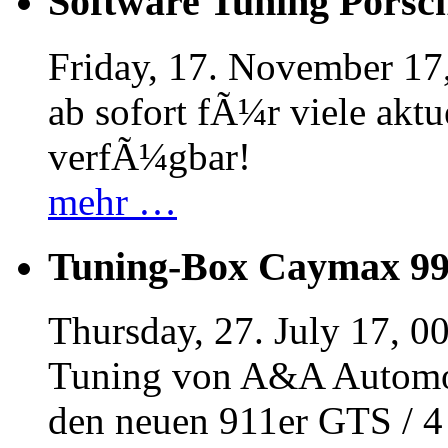
Software Tuning Porsch
Friday, 17. November 17
ab sofort fÃ¼r viele akt
verfÃ¼gbar!
mehr …
Tuning-Box Caymax 9
Thursday, 27. July 17, 0
Tuning von A&A Automob
den neuen 911er GTS / 