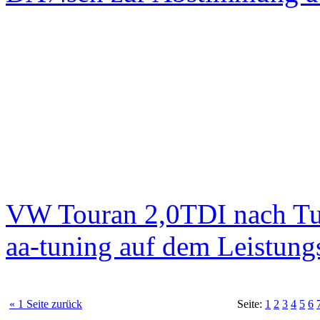
VW Touran 2,0TDI nach T
aa-tuning auf dem Leistun
« 1 Seite zurück
Seite:
1
2
3
4
5
6