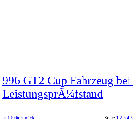
996 GT2 Cup Fahrzeug be
LeistungsprÃ¼fstand
« 1 Seite zurück
Seite:
1
2
3
4
5