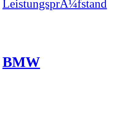
LeistungsprÃ¼fstand
BMW