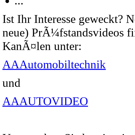
...
Ist Ihr Interesse geweckt?
neue) PrÃ¼fstandsvideos fi
KanÃ¤len unter:
AAAutomobiltechnik
und
AAAUTOVIDEO