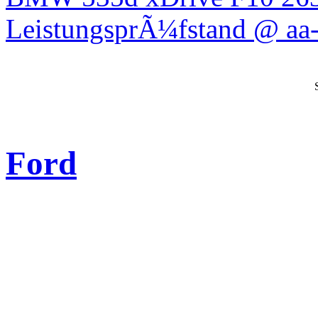
LeistungsprÃ¼fstand @ aa-
Ford