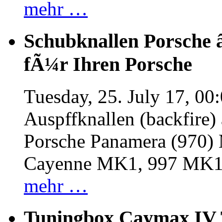
mehr …
Schubknallen Porsche 
fÃ¼r Ihren Porsche
Tuesday, 25. July 17, 00
Auspffknallen (backfire)
Porsche Panamera (970
Cayenne MK1, 997 MK
mehr …
Tuningbox Caymax IV 