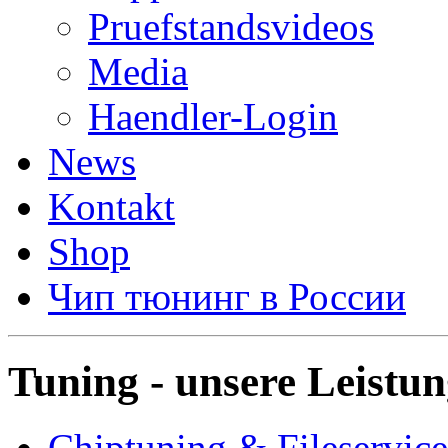
Pruefstandsvideos
Media
Haendler-Login
News
Kontakt
Shop
Чип тюнинг в России
Tuning - unsere Leistu
Chiptuning & Fileservice