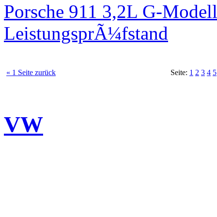
Porsche 911 3,2L G-Modell
LeistungsprÃ¼fstand
« 1 Seite zurück
Seite:
1
2
3
4
5
VW