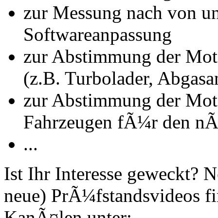
zur Messung nach von u
Softwareanpassung
zur Abstimmung der Mot
(z.B. Turbolader, Abgasa
zur Abstimmung der Mot
Fahrzeugen fÃ¼r den nÃ
...
Ist Ihr Interesse geweckt?
neue) PrÃ¼fstandsvideos fi
KanÃ¤len unter: