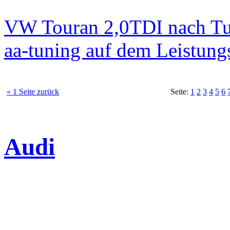
VW Touran 2,0TDI nach T
aa-tuning auf dem Leistun
« 1 Seite zurück
Seite:
1
2
3
4
5
6
Audi