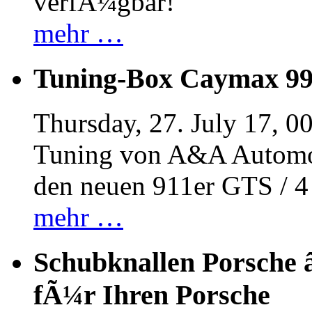
verfÃ¼gbar!
mehr …
Tuning-Box Caymax 9
Thursday, 27. July 17, 0
Tuning von A&A Automob
den neuen 911er GTS / 
mehr …
Schubknallen Porsche 
fÃ¼r Ihren Porsche