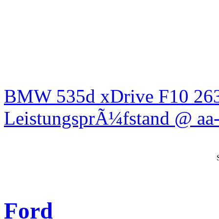
BMW 535d xDrive F10 26
LeistungsprÃ¼fstand @ aa-
Ford