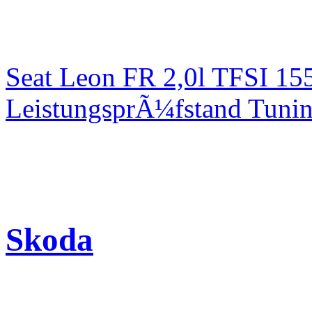
Seat Leon FR 2,0l TFSI 1
LeistungsprÃ¼fstand Tuni
Skoda