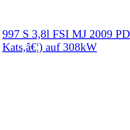
997 S 3,8l FSI MJ 2009
Kats,â€¦) auf 308kW