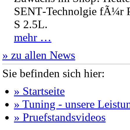
SENT‐Technolgie fÃ¼r P
S 2.5L.
mehr …
» zu allen News
Sie befinden sich hier:
» Startseite
» Tuning - unsere Leistu
» Pruefstandsvideos