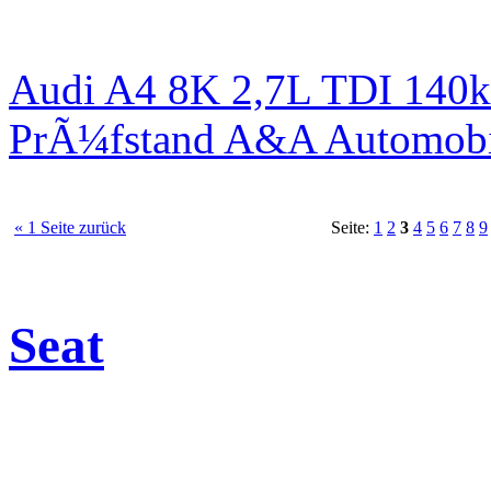
Audi A4 8K 2,7L TDI 140kW
PrÃ¼fstand A&A Automobi
« 1 Seite zurück
Seite:
1
2
3
4
5
6
7
8
9
Seat