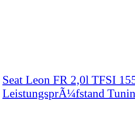
Seat Leon FR 2,0l TFSI 1
LeistungsprÃ¼fstand Tuni