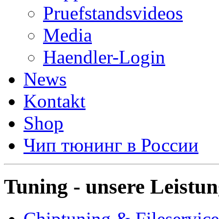
Pruefstandsvideos
Media
Haendler-Login
News
Kontakt
Shop
Чип тюнинг в России
Tuning - unsere Leistu
Chiptuning & Fileservice