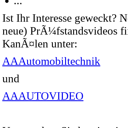
...
Ist Ihr Interesse geweckt?
neue) PrÃ¼fstandsvideos fi
KanÃ¤len unter:
AAAutomobiltechnik
und
AAAUTOVIDEO