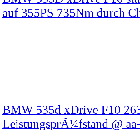
auf 355PS 735Nm durch Chi
BMW 535d xDrive F10 26
LeistungsprÃ¼fstand @ aa-