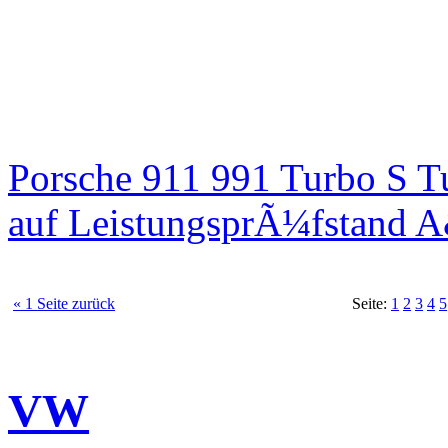
Porsche 911 991 Turbo S T
auf LeistungsprÃ¼fstand 
« 1 Seite zurück
Seite:
1
2
3
4
5
VW