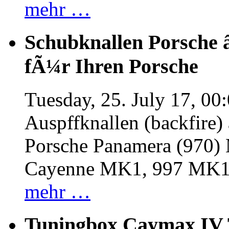
mehr …
Schubknallen Porsche 
fÃ¼r Ihren Porsche
Tuesday, 25. July 17, 00
Auspffknallen (backfire)
Porsche Panamera (970
Cayenne MK1, 997 MK
mehr …
Tuningbox Caymax IV 