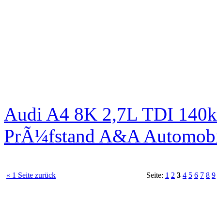
Audi A4 8K 2,7L TDI 140kW
PrÃ¼fstand A&A Automobi
« 1 Seite zurück
Seite:
1
2
3
4
5
6
7
8
9