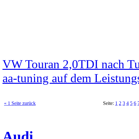
VW Touran 2,0TDI nach T
aa-tuning auf dem Leistun
« 1 Seite zurück
Seite:
1
2
3
4
5
6
Audi