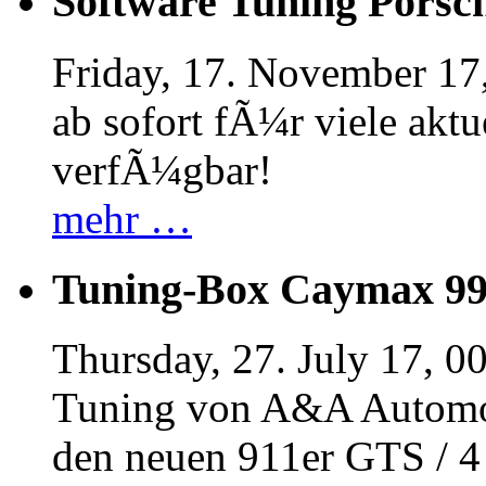
Software Tuning Porsch
Friday, 17. November 17
ab sofort fÃ¼r viele akt
verfÃ¼gbar!
mehr …
Tuning-Box Caymax 9
Thursday, 27. July 17, 0
Tuning von A&A Automob
den neuen 911er GTS / 