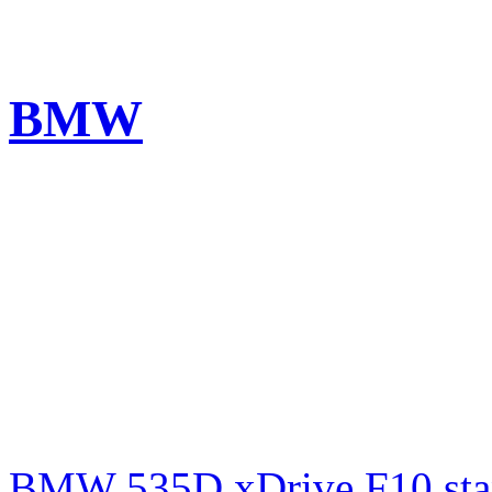
BMW
BMW 535D xDrive F10 st