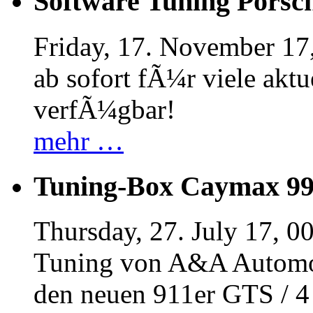
Software Tuning Porsch
Friday, 17. November 17
ab sofort fÃ¼r viele akt
verfÃ¼gbar!
mehr …
Tuning-Box Caymax 9
Thursday, 27. July 17, 0
Tuning von A&A Automob
den neuen 911er GTS / 