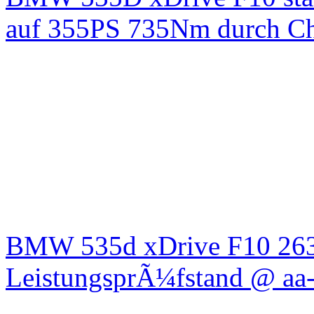
auf 355PS 735Nm durch Chi
BMW 535d xDrive F10 26
LeistungsprÃ¼fstand @ aa-