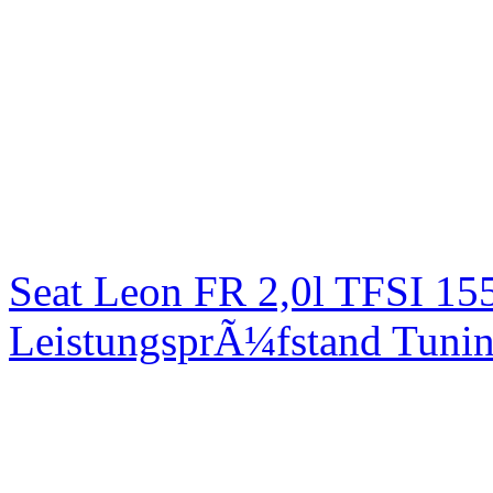
Seat Leon FR 2,0l TFSI 1
LeistungsprÃ¼fstand Tuni