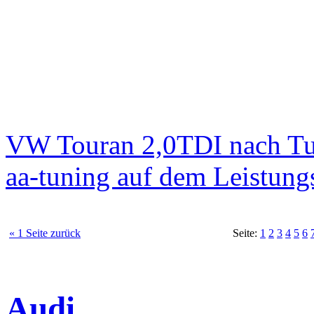
VW Touran 2,0TDI nach T
aa-tuning auf dem Leistun
« 1 Seite zurück
Seite:
1
2
3
4
5
6
Audi