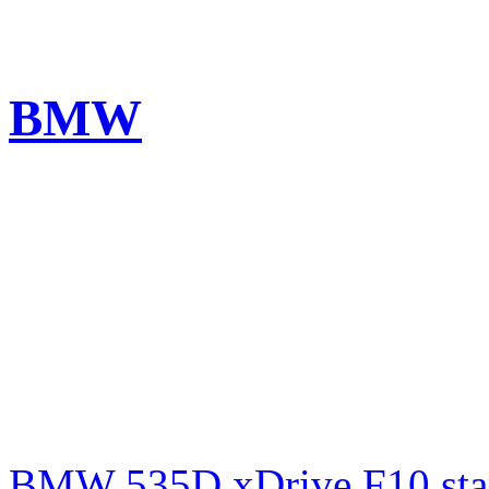
BMW
BMW 535D xDrive F10 st