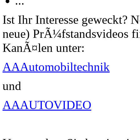
...
Ist Ihr Interesse geweckt?
neue) PrÃ¼fstandsvideos fi
KanÃ¤len unter:
AAAutomobiltechnik
und
AAAUTOVIDEO