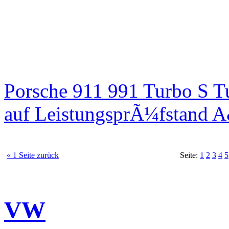
Porsche 911 991 Turbo S T
auf LeistungsprÃ¼fstand 
« 1 Seite zurück
Seite:
1
2
3
4
5
VW