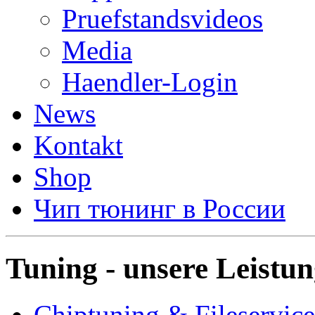
Pruefstandsvideos
Media
Haendler-Login
News
Kontakt
Shop
Чип тюнинг в России
Tuning - unsere Leistu
Chiptuning & Fileservice