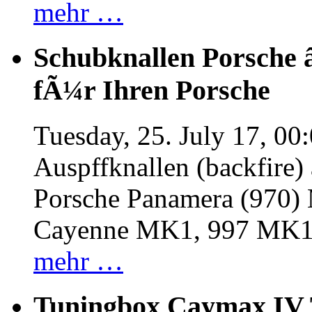
mehr …
Schubknallen Porsche 
fÃ¼r Ihren Porsche
Tuesday, 25. July 17, 00
Auspffknallen (backfire)
Porsche Panamera (970
Cayenne MK1, 997 MK
mehr …
Tuningbox Caymax IV 