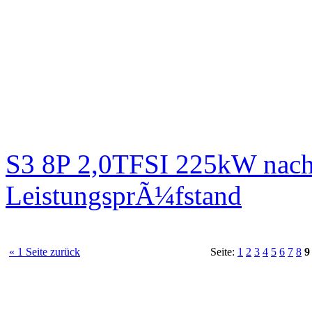
S3 8P 2,0TFSI 225kW nach
LeistungsprÃ¼fstand
« 1 Seite zurück
Seite:
1
2
3
4
5
6
7
8
9