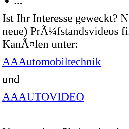
...
Ist Ihr Interesse geweckt?
neue) PrÃ¼fstandsvideos fi
KanÃ¤len unter:
AAAutomobiltechnik
und
AAAUTOVIDEO