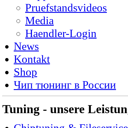
Pruefstandsvideos
Media
Haendler-Login
News
Kontakt
Shop
Чип тюнинг в России
Tuning - unsere Leistu
Chiptuning & Fileservice