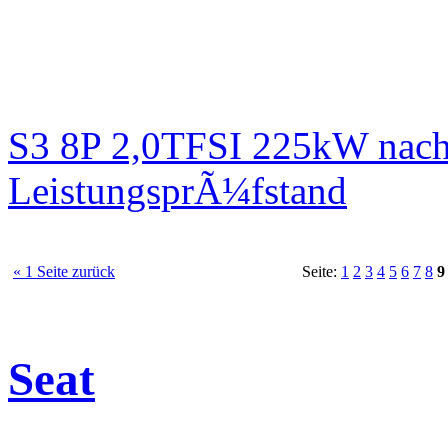
S3 8P 2,0TFSI 225kW nach
LeistungsprÃ¼fstand
« 1 Seite zurück
Seite:
1
2
3
4
5
6
7
8
9
Seat