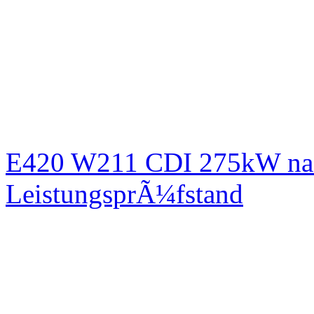
E420 W211 CDI 275kW nac
LeistungsprÃ¼fstand