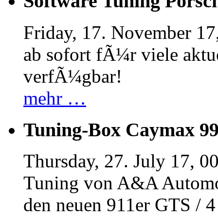
Software Tuning Porsch
Friday, 17. November 17
ab sofort fÃ¼r viele akt
verfÃ¼gbar!
mehr …
Tuning-Box Caymax 9
Thursday, 27. July 17, 0
Tuning von A&A Automob
den neuen 911er GTS / 