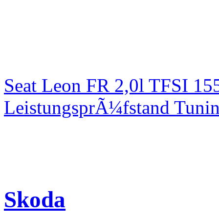
Seat Leon FR 2,0l TFSI 1
LeistungsprÃ¼fstand Tuni
Skoda