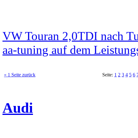
VW Touran 2,0TDI nach T
aa-tuning auf dem Leistun
« 1 Seite zurück
Seite:
1
2
3
4
5
6
Audi