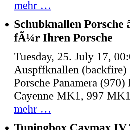
mehr …
Schubknallen Porsche 
fÃ¼r Ihren Porsche
Tuesday, 25. July 17, 00
Auspffknallen (backfire)
Porsche Panamera (970
Cayenne MK1, 997 MK
mehr …
Tuningbox Caymax IV 