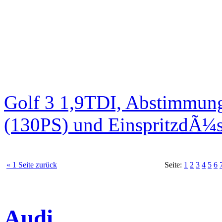
Golf 3 1,9TDI, Abstimmun
(130PS) und EinspritzdÃ
« 1 Seite zurück
Seite:
1
2
3
4
5
6
Audi