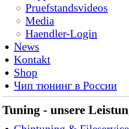
Pruefstandsvideos
Media
Haendler-Login
News
Kontakt
Shop
Чип тюнинг в России
Tuning - unsere Leistu
Chiptuning & Fileservice