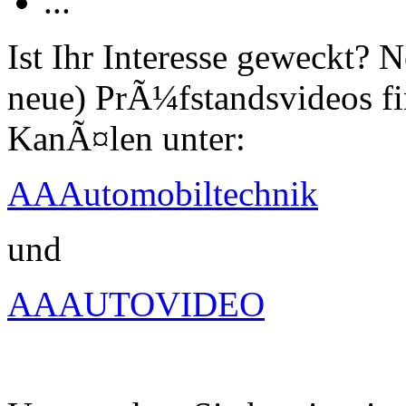
...
Ist Ihr Interesse geweckt?
neue) PrÃ¼fstandsvideos fi
KanÃ¤len unter:
AAAutomobiltechnik
und
AAAUTOVIDEO