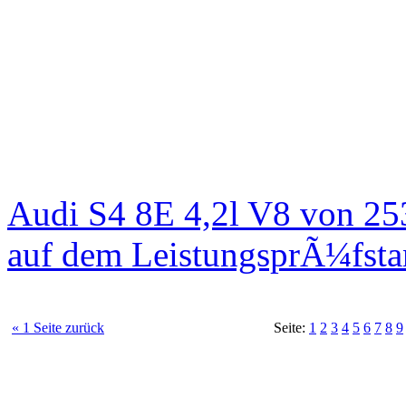
Audi S4 8E 4,2l V8 von 25
auf dem LeistungsprÃ¼fst
« 1 Seite zurück
Seite:
1
2
3
4
5
6
7
8
9