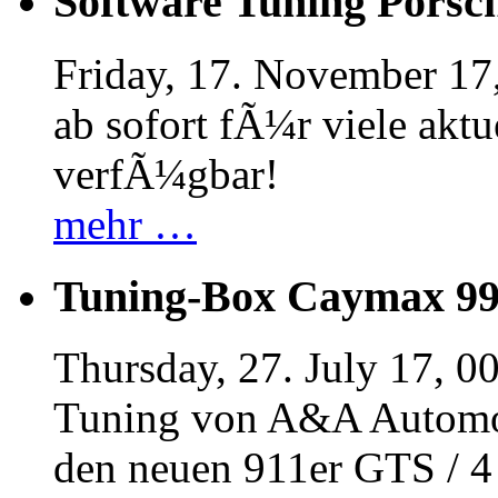
Software Tuning Porsch
Friday, 17. November 17
ab sofort fÃ¼r viele akt
verfÃ¼gbar!
mehr …
Tuning-Box Caymax 9
Thursday, 27. July 17, 0
Tuning von A&A Automob
den neuen 911er GTS / 