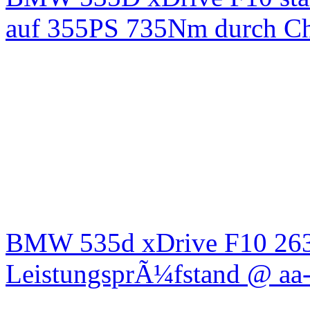
auf 355PS 735Nm durch Chi
BMW 535d xDrive F10 26
LeistungsprÃ¼fstand @ aa-