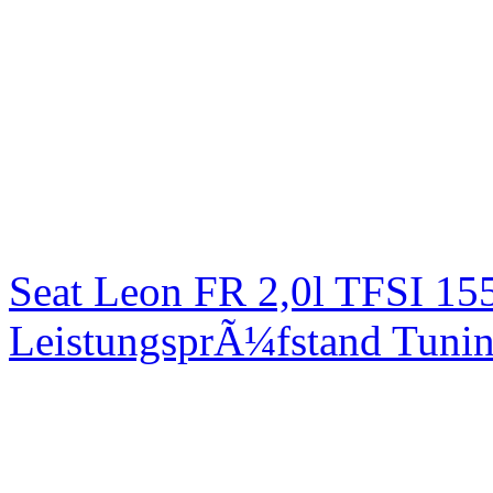
Seat Leon FR 2,0l TFSI 1
LeistungsprÃ¼fstand Tuni