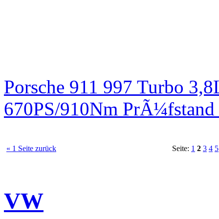
Porsche 911 997 Turbo 3,8
670PS/910Nm PrÃ¼fstand 
« 1 Seite zurück
Seite:
1
2
3
4
5
VW