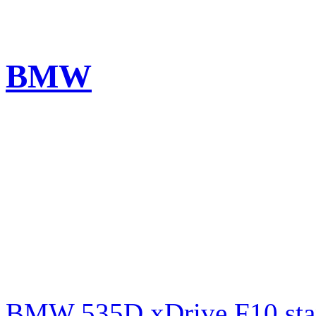
BMW
BMW 535D xDrive F10 st