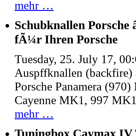
mehr …
Schubknallen Porsche 
fÃ¼r Ihren Porsche
Tuesday, 25. July 17, 00
Auspffknallen (backfire)
Porsche Panamera (970
Cayenne MK1, 997 MK
mehr …
Tuningbox Caymax IV 