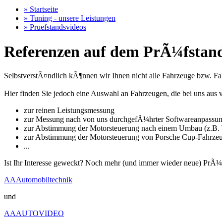
» Startseite
» Tuning - unsere Leistungen
» Pruefstandsvideos
Referenzen auf dem PrÃ¼fstand
SelbstverstÃ¤ndlich kÃ¶nnen wir Ihnen nicht alle Fahrzeuge bzw. Fahr
Hier finden Sie jedoch eine Auswahl an Fahrzeugen, die bei uns a
zur reinen Leistungsmessung
zur Messung nach von uns durchgefÃ¼hrter Softwareanpassu
zur Abstimmung der Motorsteuerung nach einem Umbau (z.B. T
zur Abstimmung der Motorsteuerung von Porsche Cup-Fahrze
...
Ist Ihr Interesse geweckt? Noch mehr (und immer wieder neue) PrÃ¼
AAAutomobiltechnik
und
AAAUTOVIDEO