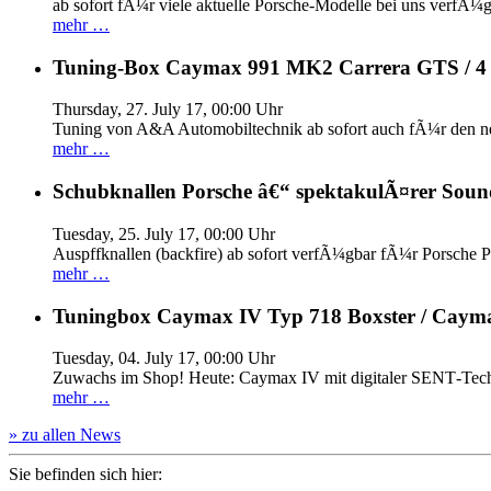
ab sofort fÃ¼r viele aktuelle Porsche-Modelle bei uns verfÃ¼g
mehr …
Tuning-Box Caymax 991 MK2 Carrera GTS / 
Thursday, 27. July 17, 00:00 Uhr
Tuning von A&A Automobiltechnik ab sofort auch fÃ¼r den 
mehr …
Schubknallen Porsche â€“ spektakulÃ¤rer Soun
Tuesday, 25. July 17, 00:00 Uhr
Auspffknallen (backfire) ab sofort verfÃ¼gbar fÃ¼r Pors
mehr …
Tuningbox Caymax IV Typ 718 Boxster / Caym
Tuesday, 04. July 17, 00:00 Uhr
Zuwachs im Shop! Heute: Caymax IV mit digitaler SENT‐Tech
mehr …
» zu allen News
Sie befinden sich hier: