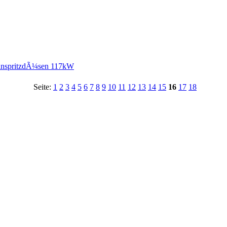
EinspritzdÃ¼sen 117kW
Seite:
1
2
3
4
5
6
7
8
9
10
11
12
13
14
15
16
17
18