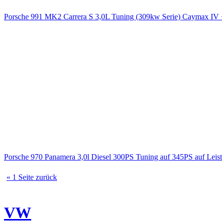
Porsche 991 MK2 Carrera S 3,0L Tuning (309kw Serie) Caymax 
Porsche 970 Panamera 3,0l Diesel 300PS Tuning auf 345PS auf Le
« 1 Seite zurück
VW