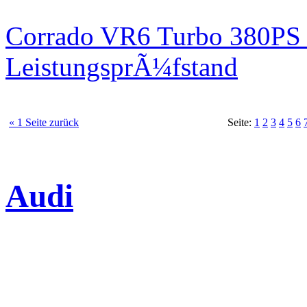
Corrado VR6 Turbo 380PS 
LeistungsprÃ¼fstand
« 1 Seite zurück
Seite:
1
2
3
4
5
6
Audi