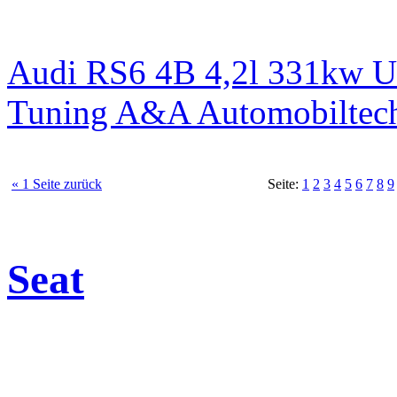
Audi RS6 4B 4,2l 331kw 
Tuning A&A Automobiltec
« 1 Seite zurück
Seite:
1
2
3
4
5
6
7
8
9
Seat