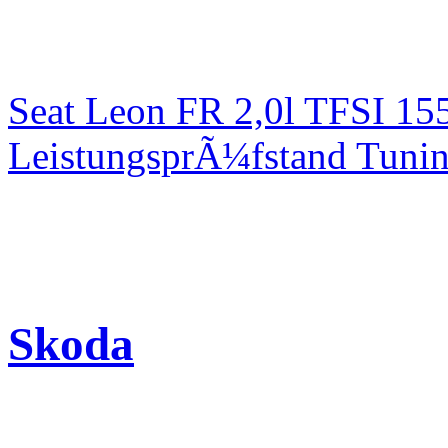
Seat Leon FR 2,0l TFSI 1
LeistungsprÃ¼fstand Tuni
Skoda