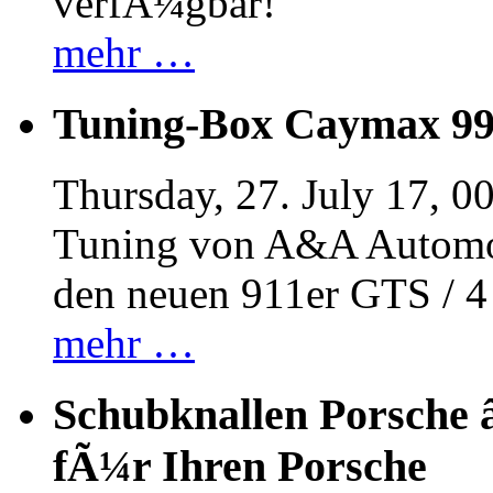
verfÃ¼gbar!
mehr …
Tuning-Box Caymax 9
Thursday, 27. July 17, 0
Tuning von A&A Automob
den neuen 911er GTS / 
mehr …
Schubknallen Porsche 
fÃ¼r Ihren Porsche