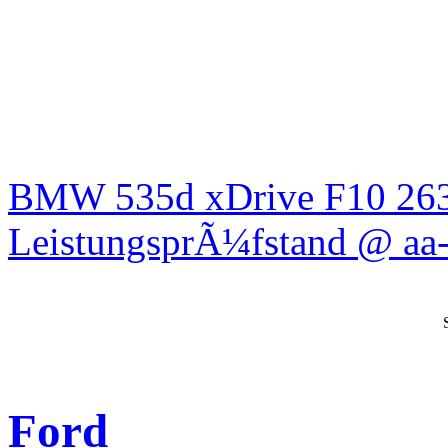
BMW 535d xDrive F10 26
LeistungsprÃ¼fstand @ aa-
Ford