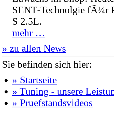
SENT‐Technolgie fÃ¼r P
S 2.5L.
mehr …
» zu allen News
Sie befinden sich hier:
» Startseite
» Tuning - unsere Leistu
» Pruefstandsvideos