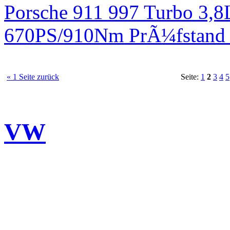
Porsche 911 997 Turbo 3,8
670PS/910Nm PrÃ¼fstand 
« 1 Seite zurück
Seite:
1
2
3
4
5
VW