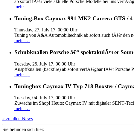
ab sofort fÃ¼r viele aktuelle Porsche-Modelle bei uns verfÃ¼g
mehr …
Tuning-Box Caymax 991 MK2 Carrera GTS / 
Thursday, 27. July 17, 00:00 Uhr
Tuning von A&A Automobiltechnik ab sofort auch fÃ¼r den 
mehr …
Schubknallen Porsche â€“ spektakulÃ¤rer Soun
Tuesday, 25. July 17, 00:00 Uhr
Auspffknallen (backfire) ab sofort verfÃ¼gbar fÃ¼r Pors
mehr …
Tuningbox Caymax IV Typ 718 Boxster / Caym
Tuesday, 04. July 17, 00:00 Uhr
Zuwachs im Shop! Heute: Caymax IV mit digitaler SENT‐Tech
mehr …
» zu allen News
Sie befinden sich hier: