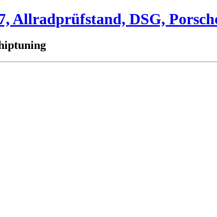
 Allradprüfstand, DSG, Porsch
hiptuning