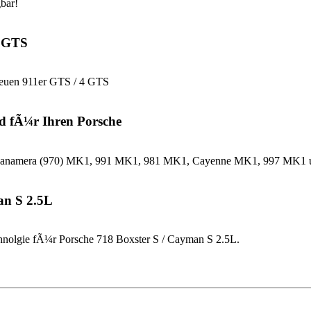
bar!
4 GTS
neuen 911er GTS / 4 GTS
d fÃ¼r Ihren Porsche
che Panamera (970) MK1, 991 MK1, 981 MK1, Cayenne MK1, 997 MK
an S 2.5L
nolgie fÃ¼r Porsche 718 Boxster S / Cayman S 2.5L.