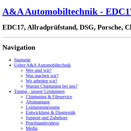
A&A Automobiltechnik - EDC17,
EDC17, Allradprüfstand, DSG, Porsche, C
Navigation
Startseite
Ueber A&A Automobiltechnik
Wer sind wir?
Was machen wir?
Wo arbeiten wir?
Warum Chiptuning bei uns?
Tuning - unsere Leistungen
Chiptuning & Fileservice
Abstimmung
Leistungsmessung
Entwicklung & Diagnostik
Support und Zubehoer
Pruefstandsvideos
Media