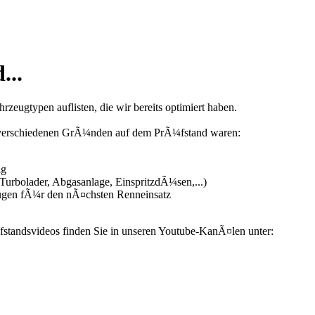
...
zeugtypen auflisten, die wir bereits optimiert haben.
us verschiedenen GrÃ¼nden auf dem PrÃ¼fstand waren:
ng
urbolader, Abgasanlage, EinspritzdÃ¼sen,...)
ugen fÃ¼r den nÃ¤chsten Renneinsatz
fstandsvideos finden Sie in unseren Youtube-KanÃ¤len unter: