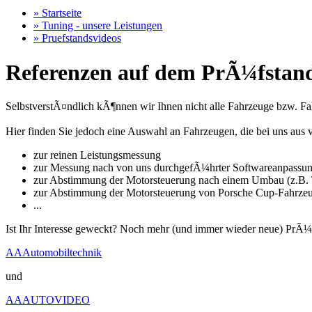
» Startseite
» Tuning - unsere Leistungen
» Pruefstandsvideos
Referenzen auf dem PrÃ¼fstand
SelbstverstÃ¤ndlich kÃ¶nnen wir Ihnen nicht alle Fahrzeuge bzw. Fahr
Hier finden Sie jedoch eine Auswahl an Fahrzeugen, die bei uns a
zur reinen Leistungsmessung
zur Messung nach von uns durchgefÃ¼hrter Softwareanpassu
zur Abstimmung der Motorsteuerung nach einem Umbau (z.B. T
zur Abstimmung der Motorsteuerung von Porsche Cup-Fahrze
...
Ist Ihr Interesse geweckt? Noch mehr (und immer wieder neue) PrÃ¼
AAAutomobiltechnik
und
AAAUTOVIDEO