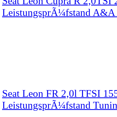
Seat Leon Cupra R 2,0TSI 
LeistungsprÃ¼fstand A&A 
Seat Leon FR 2,0l TFSI 1
LeistungsprÃ¼fstand Tuni