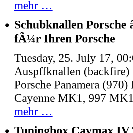
mehr …
Schubknallen Porsche 
fÃ¼r Ihren Porsche
Tuesday, 25. July 17, 00
Auspffknallen (backfire)
Porsche Panamera (970
Cayenne MK1, 997 MK
mehr …
Tuningbox Caymax IV 