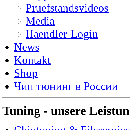
Pruefstandsvideos
Media
Haendler-Login
News
Kontakt
Shop
Чип тюнинг в России
Tuning - unsere Leistu
Chiptuning & Fileservice