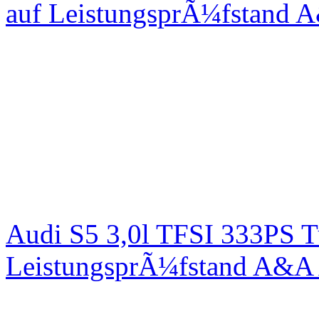
auf LeistungsprÃ¼fstand 
Audi S5 3,0l TFSI 333PS T
LeistungsprÃ¼fstand A&A 