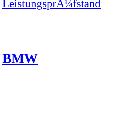
LeistungsprÃ¼fstand
BMW