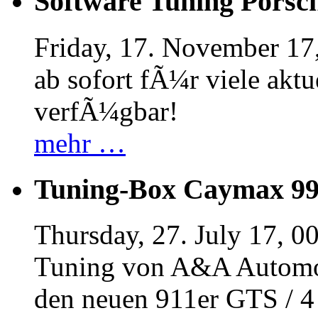
Software Tuning Porsch
Friday, 17. November 17
ab sofort fÃ¼r viele akt
verfÃ¼gbar!
mehr …
Tuning-Box Caymax 9
Thursday, 27. July 17, 0
Tuning von A&A Automob
den neuen 911er GTS / 