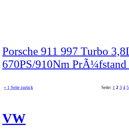
Porsche 911 997 Turbo 3,8
670PS/910Nm PrÃ¼fstand 
« 1 Seite zurück
Seite:
1
2
3
4
5
VW