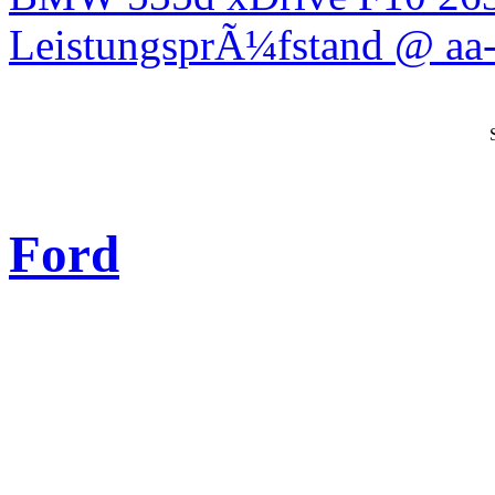
LeistungsprÃ¼fstand @ aa-
Ford