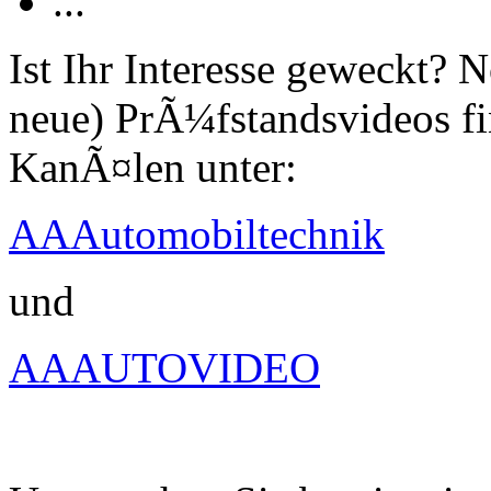
...
Ist Ihr Interesse geweckt?
neue) PrÃ¼fstandsvideos fi
KanÃ¤len unter:
AAAutomobiltechnik
und
AAAUTOVIDEO