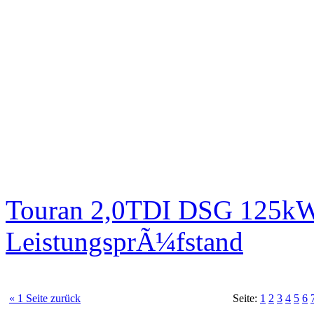
Touran 2,0TDI DSG 125kW 
LeistungsprÃ¼fstand
« 1 Seite zurück
Seite:
1
2
3
4
5
6