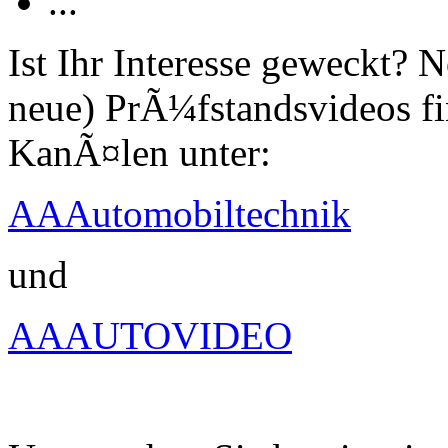
...
Ist Ihr Interesse geweckt?
neue) PrÃ¼fstandsvideos fi
KanÃ¤len unter:
AAAutomobiltechnik
und
AAAUTOVIDEO