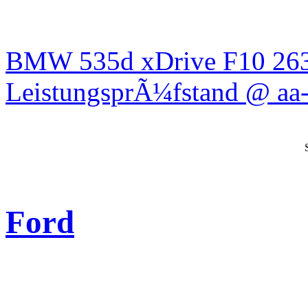
BMW 535d xDrive F10 26
LeistungsprÃ¼fstand @ aa-
Ford