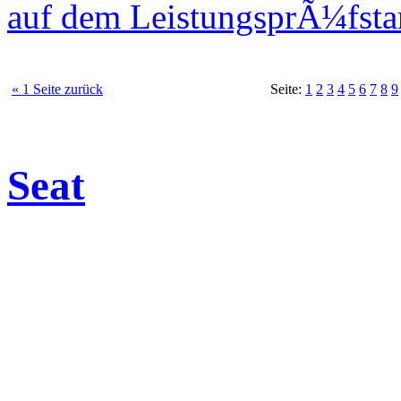
auf dem LeistungsprÃ¼fst
« 1 Seite zurück
Seite:
1
2
3
4
5
6
7
8
9
Seat