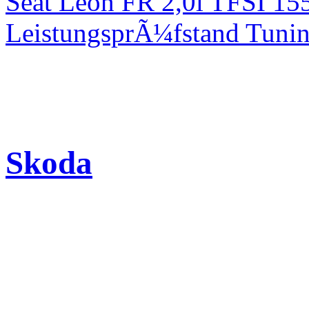
Seat Leon FR 2,0l TFSI 1
LeistungsprÃ¼fstand Tuni
Skoda