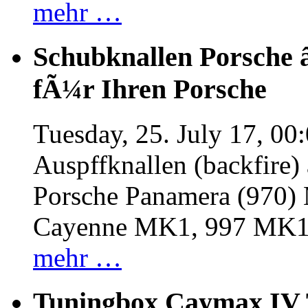
mehr …
Schubknallen Porsche 
fÃ¼r Ihren Porsche
Tuesday, 25. July 17, 00
Auspffknallen (backfire)
Porsche Panamera (970
Cayenne MK1, 997 MK
mehr …
Tuningbox Caymax IV 