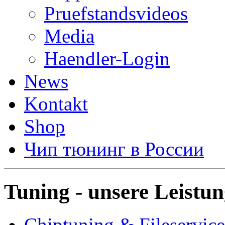
Pruefstandsvideos
Media
Haendler-Login
News
Kontakt
Shop
Чип тюнинг в России
Tuning - unsere Leistu
Chiptuning & Fileservice