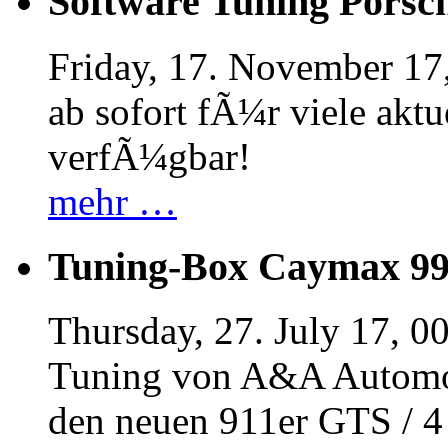
Software Tuning Porsch
Friday, 17. November 17
ab sofort fÃ¼r viele akt
verfÃ¼gbar!
mehr …
Tuning-Box Caymax 9
Thursday, 27. July 17, 0
Tuning von A&A Automob
den neuen 911er GTS / 