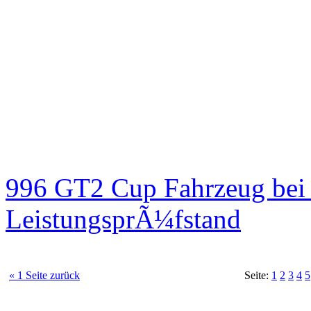
996 GT2 Cup Fahrzeug be
LeistungsprÃ¼fstand
« 1 Seite zurück
Seite:
1
2
3
4
5