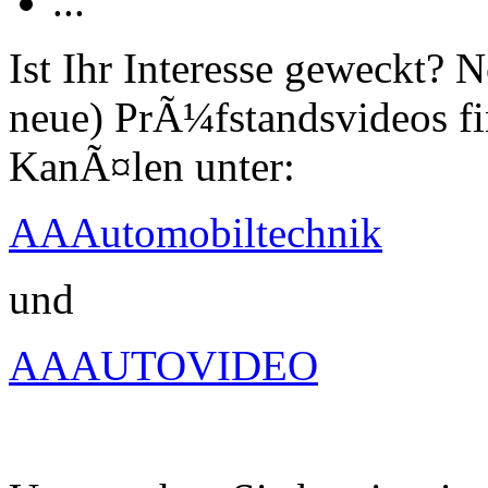
...
Ist Ihr Interesse geweckt?
neue) PrÃ¼fstandsvideos fi
KanÃ¤len unter:
AAAutomobiltechnik
und
AAAUTOVIDEO