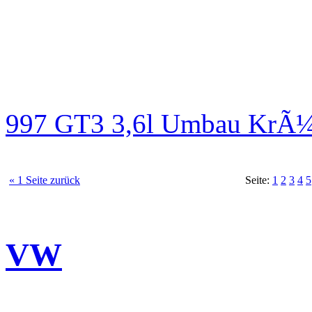
997 GT3 3,6l Umbau KrÃ¼
« 1 Seite zurück
Seite:
1
2
3
4
5
VW