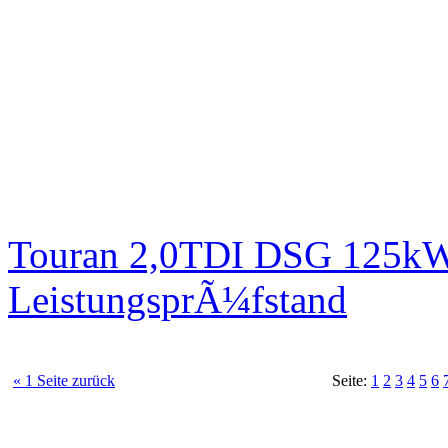
Touran 2,0TDI DSG 125kW 
LeistungsprÃ¼fstand
« 1 Seite zurück
Seite:
1
2
3
4
5
6