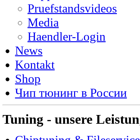
Pruefstandsvideos
Media
Haendler-Login
News
Kontakt
Shop
Чип тюнинг в России
Tuning - unsere Leistu
Chiptuning & Fileservice