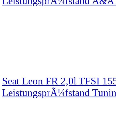
LeistungsprÃ¼fstand A&A 
Seat Leon FR 2,0l TFSI 1
LeistungsprÃ¼fstand Tuni