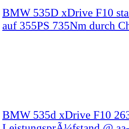
BMW 535D xDrive F10 st
auf 355PS 735Nm durch Chi
BMW 535d xDrive F10 26
LeistungsprÃ¼fstand @ aa-