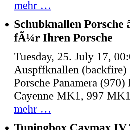
mehr …
Schubknallen Porsche 
fÃ¼r Ihren Porsche
Tuesday, 25. July 17, 00
Auspffknallen (backfire)
Porsche Panamera (970
Cayenne MK1, 997 MK
mehr …
Tuningbox Caymax IV 