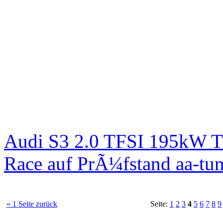
Audi S3 2.0 TFSI 195kW T
Race auf PrÃ¼fstand aa-tun
« 1 Seite zurück
Seite:
1
2
3
4
5
6
7
8
9