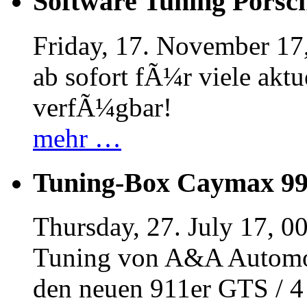
Software Tuning Porsch
Friday, 17. November 17
ab sofort fÃ¼r viele akt
verfÃ¼gbar!
mehr …
Tuning-Box Caymax 9
Thursday, 27. July 17, 0
Tuning von A&A Automob
den neuen 911er GTS / 