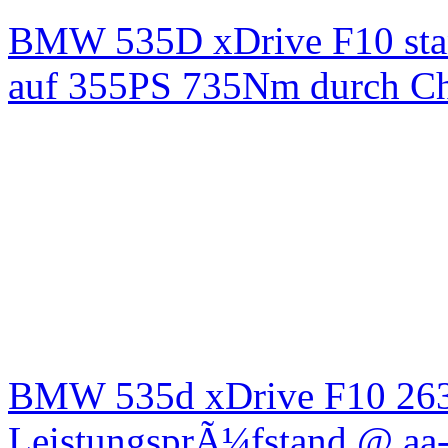
BMW 535D xDrive F10 st
auf 355PS 735Nm durch Chi
BMW 535d xDrive F10 26
LeistungsprÃ¼fstand @ aa-