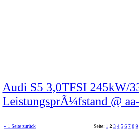
Audi S5 3,0TFSI 245kW/3
LeistungsprÃ¼fstand @ aa-
« 1 Seite zurück
Seite:
1
2
3
4
5
6
7
8
9