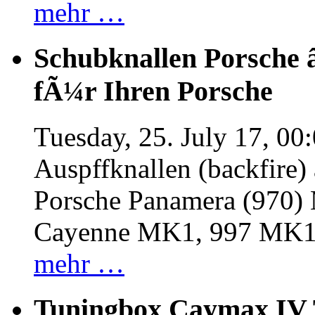
mehr …
Schubknallen Porsche 
fÃ¼r Ihren Porsche
Tuesday, 25. July 17, 00
Auspffknallen (backfire)
Porsche Panamera (970
Cayenne MK1, 997 MK
mehr …
Tuningbox Caymax IV 