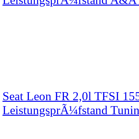
Seat Leon FR 2,0l TFSI 1
LeistungsprÃ¼fstand Tuni