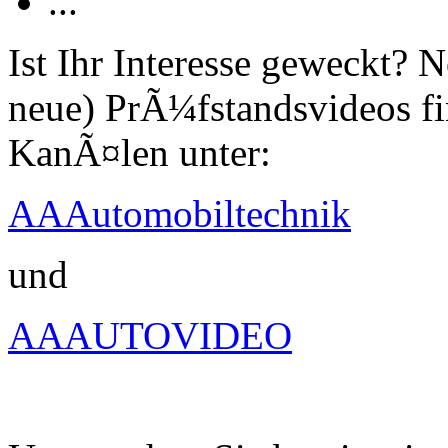
...
Ist Ihr Interesse geweckt?
neue) PrÃ¼fstandsvideos fi
KanÃ¤len unter:
AAAutomobiltechnik
und
AAAUTOVIDEO