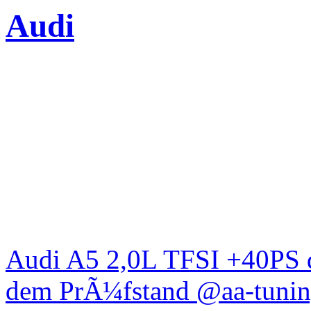
Audi
Audi A5 2,0L TFSI +40PS d
dem PrÃ¼fstand @aa-tunin