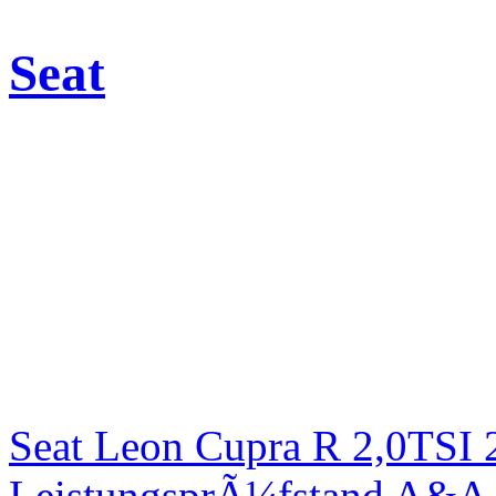
Seat
Seat Leon Cupra R 2,0TSI 
LeistungsprÃ¼fstand A&A 