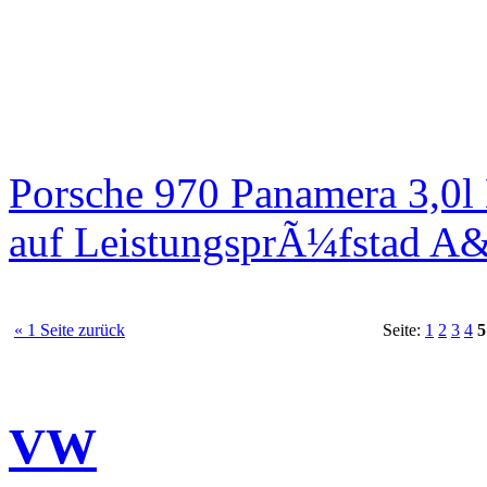
Porsche 970 Panamera 3,0l
auf LeistungsprÃ¼fstad A
« 1 Seite zurück
Seite:
1
2
3
4
5
VW