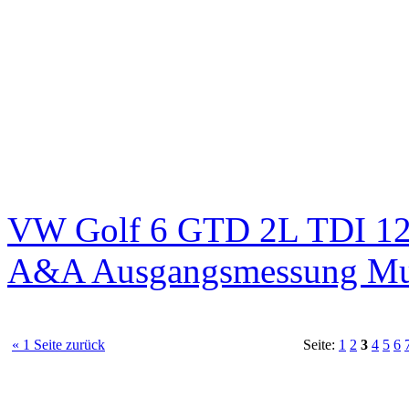
VW Golf 6 GTD 2L TDI 125
A&A Ausgangsmessung M
« 1 Seite zurück
Seite:
1
2
3
4
5
6