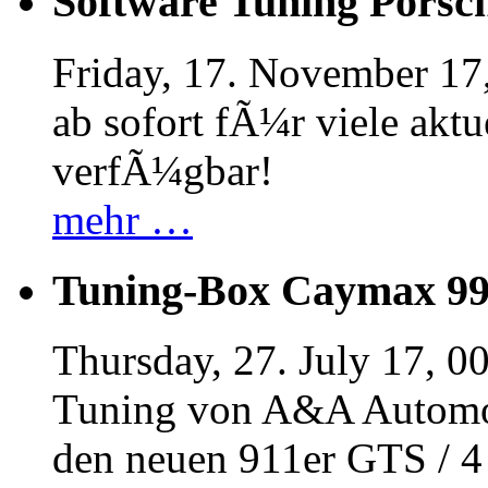
Software Tuning Porsch
Friday, 17. November 17
ab sofort fÃ¼r viele akt
verfÃ¼gbar!
mehr …
Tuning-Box Caymax 9
Thursday, 27. July 17, 0
Tuning von A&A Automob
den neuen 911er GTS / 