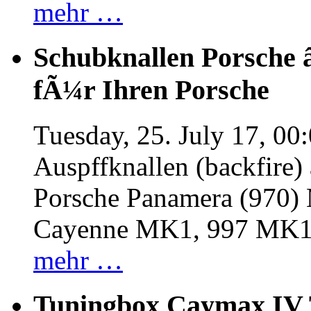
mehr …
Schubknallen Porsche 
fÃ¼r Ihren Porsche
Tuesday, 25. July 17, 00
Auspffknallen (backfire)
Porsche Panamera (970
Cayenne MK1, 997 MK
mehr …
Tuningbox Caymax IV 