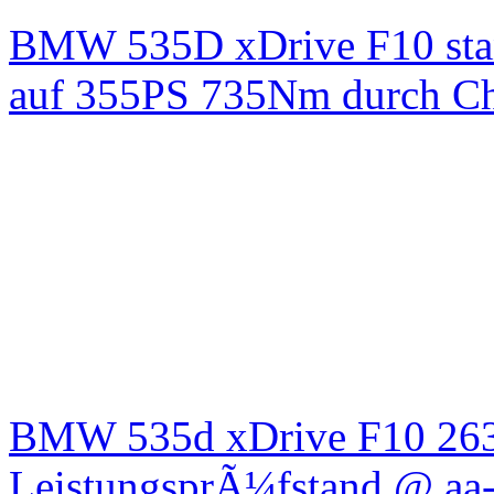
BMW 535D xDrive F10 st
auf 355PS 735Nm durch Chi
BMW 535d xDrive F10 26
LeistungsprÃ¼fstand @ aa-