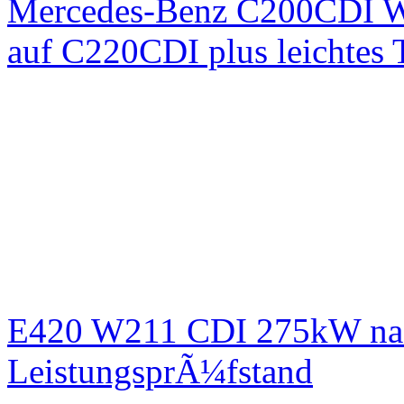
Mercedes-Benz C200CDI W
auf C220CDI plus leichtes
E420 W211 CDI 275kW nac
LeistungsprÃ¼fstand