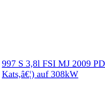
997 S 3,8l FSI MJ 2009
Kats,â€¦) auf 308kW