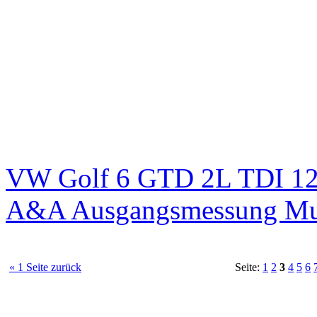
VW Golf 6 GTD 2L TDI 125
A&A Ausgangsmessung M
« 1 Seite zurück
Seite:
1
2
3
4
5
6