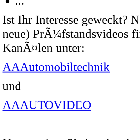
...
Ist Ihr Interesse geweckt?
neue) PrÃ¼fstandsvideos fi
KanÃ¤len unter:
AAAutomobiltechnik
und
AAAUTOVIDEO