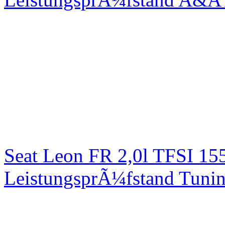
Seat Leon FR 2,0l TFSI 1
LeistungsprÃ¼fstand Tuni