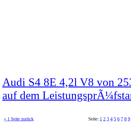
Audi S4 8E 4,2l V8 von 25
auf dem LeistungsprÃ¼fst
« 1 Seite zurück
Seite:
1
2
3
4
5
6
7
8
9