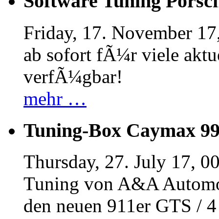
Software Tuning Porsch
Friday, 17. November 17
ab sofort fÃ¼r viele akt
verfÃ¼gbar!
mehr …
Tuning-Box Caymax 9
Thursday, 27. July 17, 0
Tuning von A&A Automob
den neuen 911er GTS / 