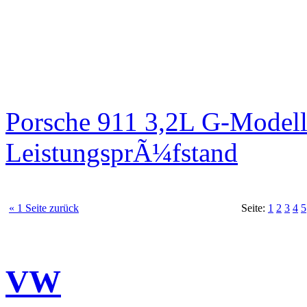
Porsche 911 3,2L G-Modell
LeistungsprÃ¼fstand
« 1 Seite zurück
Seite:
1
2
3
4
5
VW