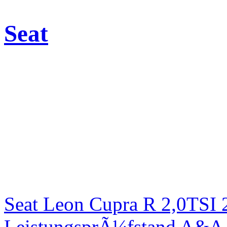
Seat
Seat Leon Cupra R 2,0TSI 
LeistungsprÃ¼fstand A&A 