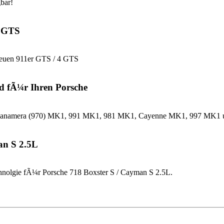
bar!
4 GTS
neuen 911er GTS / 4 GTS
d fÃ¼r Ihren Porsche
che Panamera (970) MK1, 991 MK1, 981 MK1, Cayenne MK1, 997 MK
an S 2.5L
nolgie fÃ¼r Porsche 718 Boxster S / Cayman S 2.5L.