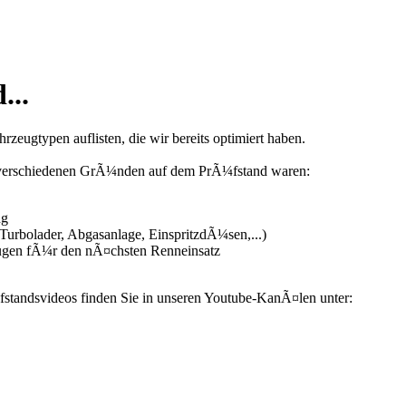
...
zeugtypen auflisten, die wir bereits optimiert haben.
us verschiedenen GrÃ¼nden auf dem PrÃ¼fstand waren:
ng
urbolader, Abgasanlage, EinspritzdÃ¼sen,...)
ugen fÃ¼r den nÃ¤chsten Renneinsatz
fstandsvideos finden Sie in unseren Youtube-KanÃ¤len unter: