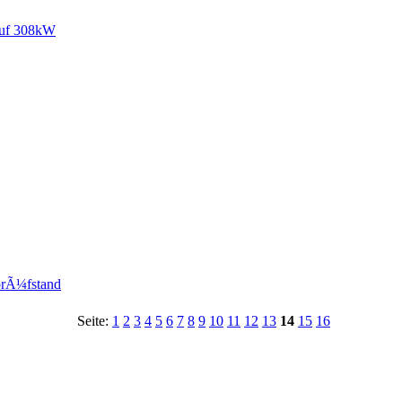
auf 308kW
prÃ¼fstand
Seite:
1
2
3
4
5
6
7
8
9
10
11
12
13
14
15
16