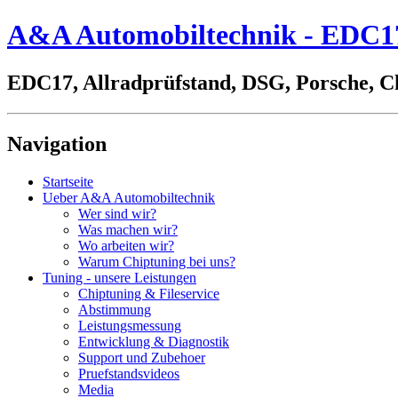
A&A Automobiltechnik - EDC17,
EDC17, Allradprüfstand, DSG, Porsche, C
Navigation
Startseite
Ueber A&A Automobiltechnik
Wer sind wir?
Was machen wir?
Wo arbeiten wir?
Warum Chiptuning bei uns?
Tuning - unsere Leistungen
Chiptuning & Fileservice
Abstimmung
Leistungsmessung
Entwicklung & Diagnostik
Support und Zubehoer
Pruefstandsvideos
Media