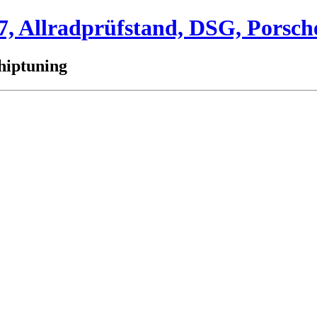
 Allradprüfstand, DSG, Porsch
hiptuning