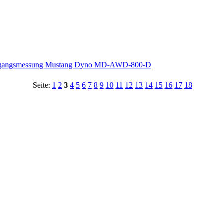
usgangsmessung Mustang Dyno MD-AWD-800-D
Seite:
1
2
3
4
5
6
7
8
9
10
11
12
13
14
15
16
17
18