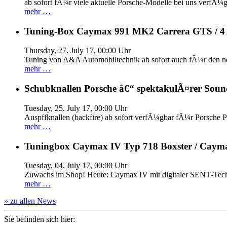
ab sofort fÃ¼r viele aktuelle Porsche-Modelle bei uns verfÃ¼g
mehr …
Tuning-Box Caymax 991 MK2 Carrera GTS / 
Thursday, 27. July 17, 00:00 Uhr
Tuning von A&A Automobiltechnik ab sofort auch fÃ¼r den 
mehr …
Schubknallen Porsche â€“ spektakulÃ¤rer Soun
Tuesday, 25. July 17, 00:00 Uhr
Auspffknallen (backfire) ab sofort verfÃ¼gbar fÃ¼r Pors
mehr …
Tuningbox Caymax IV Typ 718 Boxster / Caym
Tuesday, 04. July 17, 00:00 Uhr
Zuwachs im Shop! Heute: Caymax IV mit digitaler SENT‐Tech
mehr …
» zu allen News
Sie befinden sich hier: