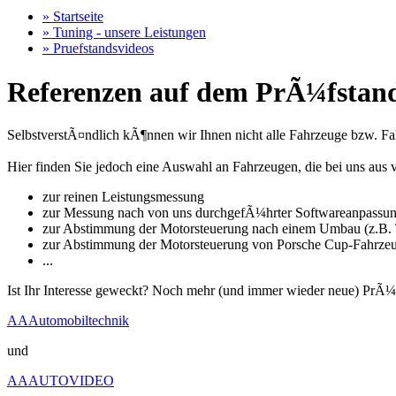
» Startseite
» Tuning - unsere Leistungen
» Pruefstandsvideos
Referenzen auf dem PrÃ¼fstand
SelbstverstÃ¤ndlich kÃ¶nnen wir Ihnen nicht alle Fahrzeuge bzw. Fahr
Hier finden Sie jedoch eine Auswahl an Fahrzeugen, die bei uns a
zur reinen Leistungsmessung
zur Messung nach von uns durchgefÃ¼hrter Softwareanpassu
zur Abstimmung der Motorsteuerung nach einem Umbau (z.B. T
zur Abstimmung der Motorsteuerung von Porsche Cup-Fahrze
...
Ist Ihr Interesse geweckt? Noch mehr (und immer wieder neue) PrÃ¼
AAAutomobiltechnik
und
AAAUTOVIDEO