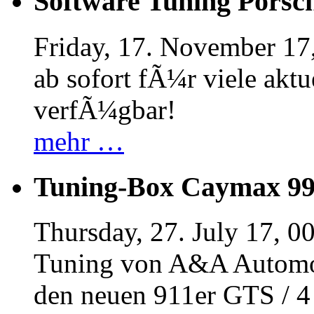
Software Tuning Porsch
Friday, 17. November 17
ab sofort fÃ¼r viele akt
verfÃ¼gbar!
mehr …
Tuning-Box Caymax 9
Thursday, 27. July 17, 0
Tuning von A&A Automob
den neuen 911er GTS / 