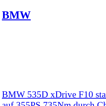
BMW
BMW 535D xDrive F10 st
auf 355PS 735Nm durch Chi