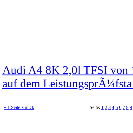
Audi A4 8K 2,0l TFSI von
auf dem LeistungsprÃ¼fst
« 1 Seite zurück
Seite:
1
2
3
4
5
6
7
8
9