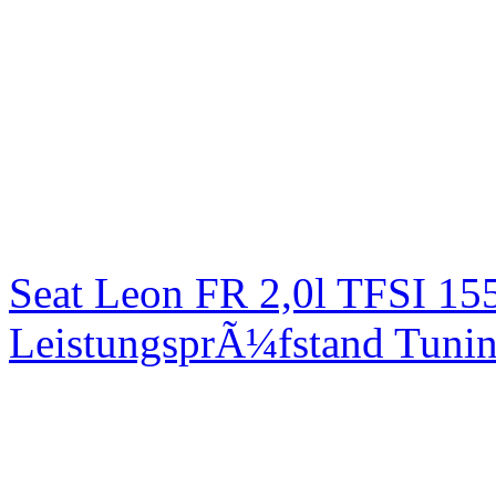
Seat Leon FR 2,0l TFSI 1
LeistungsprÃ¼fstand Tuni