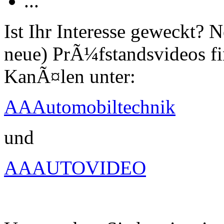
...
Ist Ihr Interesse geweckt?
neue) PrÃ¼fstandsvideos fi
KanÃ¤len unter:
AAAutomobiltechnik
und
AAAUTOVIDEO