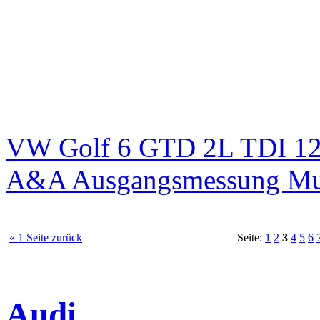
VW Golf 6 GTD 2L TDI 125
A&A Ausgangsmessung M
« 1 Seite zurück
Seite:
1
2
3
4
5
6
Audi