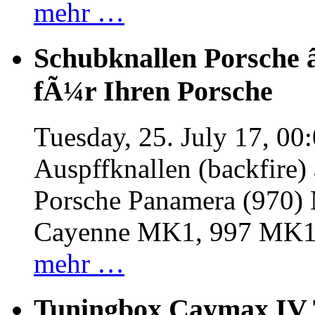
mehr …
Schubknallen Porsche 
fÃ¼r Ihren Porsche
Tuesday, 25. July 17, 00
Auspffknallen (backfire)
Porsche Panamera (970
Cayenne MK1, 997 MK
mehr …
Tuningbox Caymax IV 