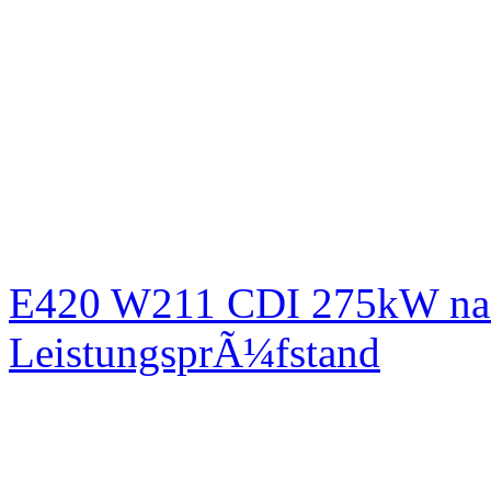
E420 W211 CDI 275kW nac
LeistungsprÃ¼fstand