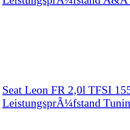
Seat Leon FR 2,0l TFSI 1
LeistungsprÃ¼fstand Tuni