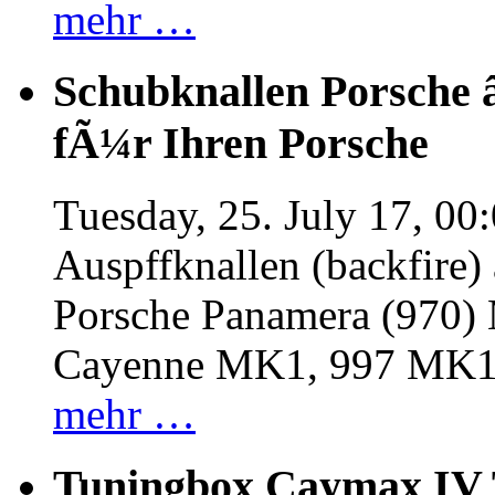
mehr …
Schubknallen Porsche 
fÃ¼r Ihren Porsche
Tuesday, 25. July 17, 00
Auspffknallen (backfire)
Porsche Panamera (970
Cayenne MK1, 997 MK
mehr …
Tuningbox Caymax IV 