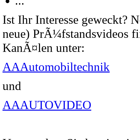
...
Ist Ihr Interesse geweckt?
neue) PrÃ¼fstandsvideos fi
KanÃ¤len unter:
AAAutomobiltechnik
und
AAAUTOVIDEO