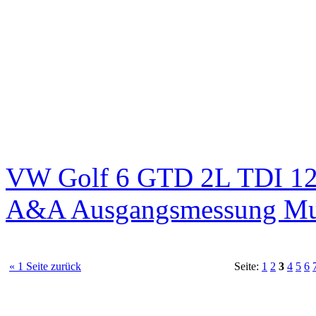
VW Golf 6 GTD 2L TDI 125
A&A Ausgangsmessung M
« 1 Seite zurück
Seite:
1
2
3
4
5
6