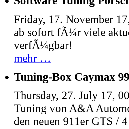
Software Tuning Porsch
Friday, 17. November 17
ab sofort fÃ¼r viele akt
verfÃ¼gbar!
mehr …
Tuning-Box Caymax 9
Thursday, 27. July 17, 0
Tuning von A&A Automob
den neuen 911er GTS / 