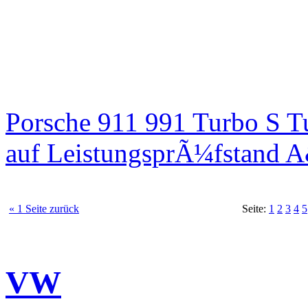
Porsche 911 991 Turbo S T
auf LeistungsprÃ¼fstand 
« 1 Seite zurück
Seite:
1
2
3
4
5
VW