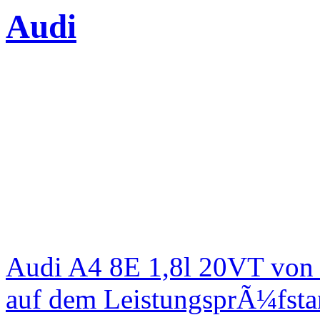
Audi
Audi A4 8E 1,8l 20VT von
auf dem LeistungsprÃ¼fst