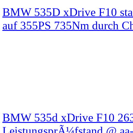
BMW 535D xDrive F10 st
auf 355PS 735Nm durch Chi
BMW 535d xDrive F10 26
LeistungsprÃ¼fstand @ aa-