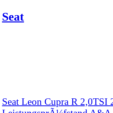
Seat
Seat Leon Cupra R 2,0TSI 
LeistungsprÃ¼fstand A&A 