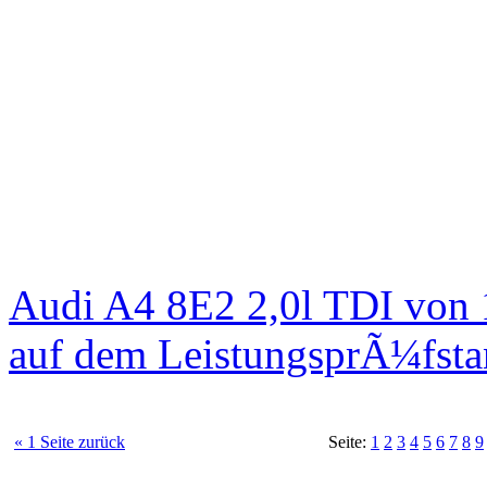
Audi A4 8E2 2,0l TDI von
auf dem LeistungsprÃ¼fst
« 1 Seite zurück
Seite:
1
2
3
4
5
6
7
8
9