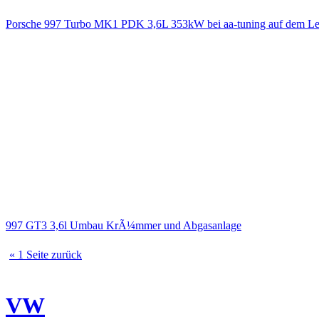
Porsche 997 Turbo MK1 PDK 3,6L 353kW bei aa-tuning auf dem Le
997 GT3 3,6l Umbau KrÃ¼mmer und Abgasanlage
« 1 Seite zurück
VW