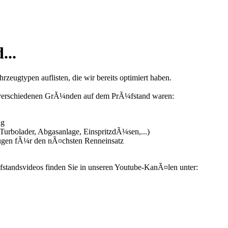
...
zeugtypen auflisten, die wir bereits optimiert haben.
us verschiedenen GrÃ¼nden auf dem PrÃ¼fstand waren:
ng
urbolader, Abgasanlage, EinspritzdÃ¼sen,...)
ugen fÃ¼r den nÃ¤chsten Renneinsatz
fstandsvideos finden Sie in unseren Youtube-KanÃ¤len unter: