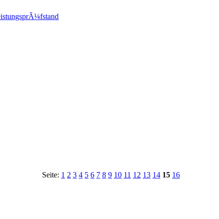
istungsprÃ¼fstand
Seite:
1
2
3
4
5
6
7
8
9
10
11
12
13
14
15
16