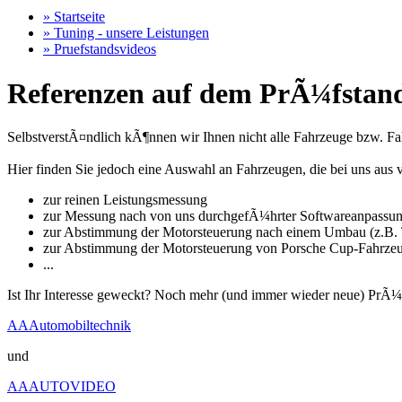
» Startseite
» Tuning - unsere Leistungen
» Pruefstandsvideos
Referenzen auf dem PrÃ¼fstand
SelbstverstÃ¤ndlich kÃ¶nnen wir Ihnen nicht alle Fahrzeuge bzw. Fahr
Hier finden Sie jedoch eine Auswahl an Fahrzeugen, die bei uns a
zur reinen Leistungsmessung
zur Messung nach von uns durchgefÃ¼hrter Softwareanpassu
zur Abstimmung der Motorsteuerung nach einem Umbau (z.B. T
zur Abstimmung der Motorsteuerung von Porsche Cup-Fahrze
...
Ist Ihr Interesse geweckt? Noch mehr (und immer wieder neue) PrÃ¼
AAAutomobiltechnik
und
AAAUTOVIDEO