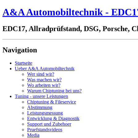
A&A Automobiltechnik - EDC17,
EDC17, Allradprüfstand, DSG, Porsche, C
Navigation
Startseite
Ueber A&A Automobiltechnik
Wer sind wir?
Was machen wir?
Wo arbeiten wir?
Warum Chiptuning bei uns?
Tuning - unsere Leistungen
Chiptuning & Fileservice
Abstimmung
Leistungsmessung
Entwicklung & Diagnostik
Support und Zubehoer
Pruefstandsvideos
Media