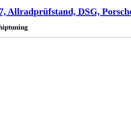
 Allradprüfstand, DSG, Porsch
hiptuning