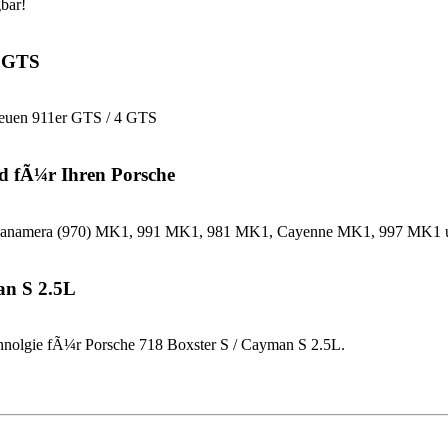
bar!
4 GTS
neuen 911er GTS / 4 GTS
d fÃ¼r Ihren Porsche
che Panamera (970) MK1, 991 MK1, 981 MK1, Cayenne MK1, 997 MK
an S 2.5L
nolgie fÃ¼r Porsche 718 Boxster S / Cayman S 2.5L.