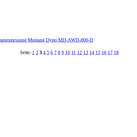
usgangsmessung Mustang Dyno MD-AWD-800-D
Seite:
1
2
3
4
5
6
7
8
9
10
11
12
13
14
15
16
17
18