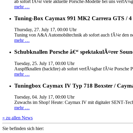
ab sofort fÃ¼r viele aktuelle Porsche-Modelle bei uns verfÃ¼g
mehr …
Tuning-Box Caymax 991 MK2 Carrera GTS / 
Thursday, 27. July 17, 00:00 Uhr
Tuning von A&A Automobiltechnik ab sofort auch fÃ¼r den 
mehr …
Schubknallen Porsche â€“ spektakulÃ¤rer Soun
Tuesday, 25. July 17, 00:00 Uhr
Auspffknallen (backfire) ab sofort verfÃ¼gbar fÃ¼r Pors
mehr …
Tuningbox Caymax IV Typ 718 Boxster / Caym
Tuesday, 04. July 17, 00:00 Uhr
Zuwachs im Shop! Heute: Caymax IV mit digitaler SENT‐Tech
mehr …
» zu allen News
Sie befinden sich hier: