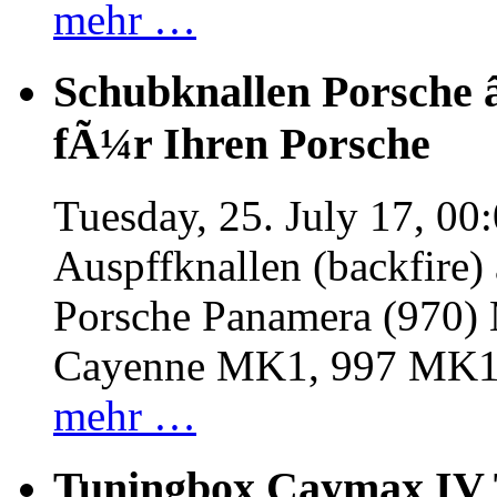
mehr …
Schubknallen Porsche 
fÃ¼r Ihren Porsche
Tuesday, 25. July 17, 00
Auspffknallen (backfire)
Porsche Panamera (970
Cayenne MK1, 997 MK
mehr …
Tuningbox Caymax IV 