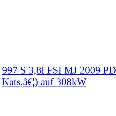
997 S 3,8l FSI MJ 2009
Kats,â€¦) auf 308kW