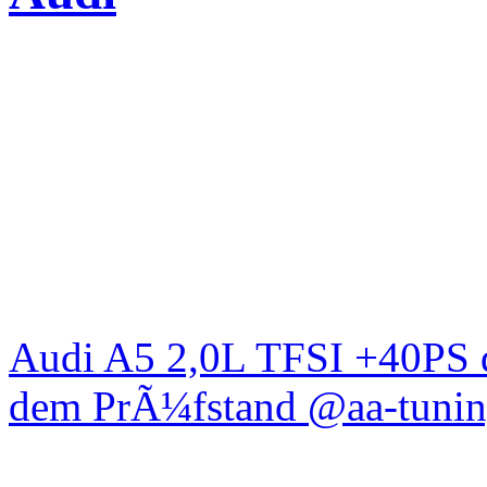
Audi A5 2,0L TFSI +40PS d
dem PrÃ¼fstand @aa-tunin