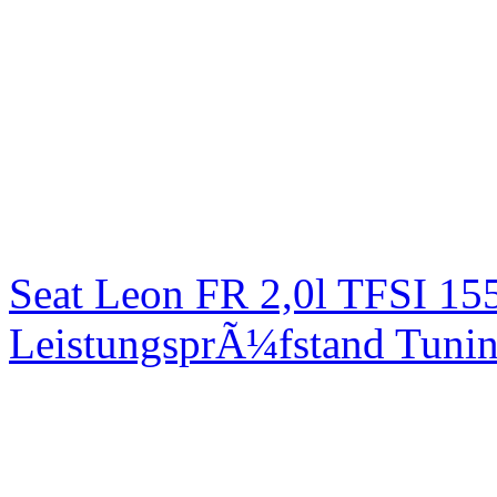
Seat Leon FR 2,0l TFSI 1
LeistungsprÃ¼fstand Tuni