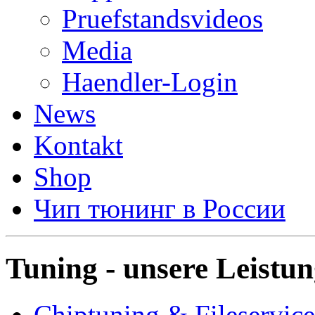
Pruefstandsvideos
Media
Haendler-Login
News
Kontakt
Shop
Чип тюнинг в России
Tuning - unsere Leistu
Chiptuning & Fileservice