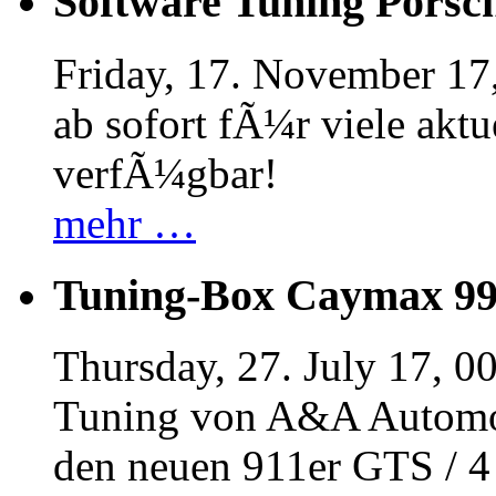
Software Tuning Porsch
Friday, 17. November 17
ab sofort fÃ¼r viele akt
verfÃ¼gbar!
mehr …
Tuning-Box Caymax 9
Thursday, 27. July 17, 0
Tuning von A&A Automob
den neuen 911er GTS / 