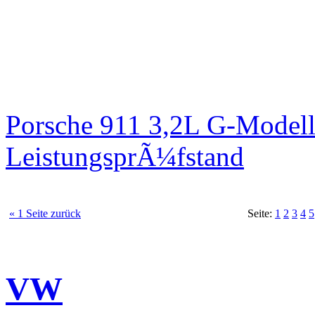
Porsche 911 3,2L G-Modell
LeistungsprÃ¼fstand
« 1 Seite zurück
Seite:
1
2
3
4
5
VW