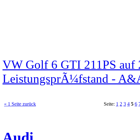
VW Golf 6 GTI 211PS auf 
LeistungsprÃ¼fstand - A&
« 1 Seite zurück
Seite:
1
2
3
4
5
6
Audi