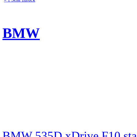
BMW
BMW 535D xDrive F10 st