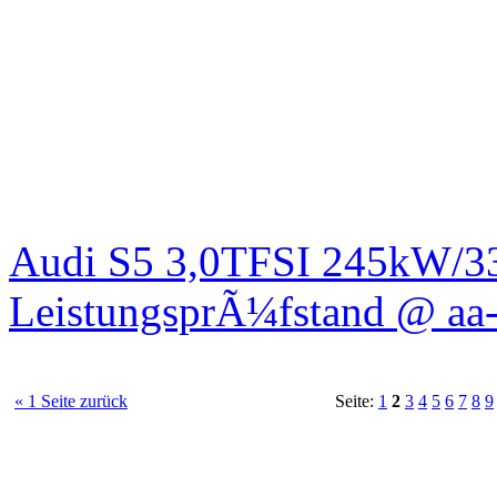
Audi S5 3,0TFSI 245kW/3
LeistungsprÃ¼fstand @ aa-
« 1 Seite zurück
Seite:
1
2
3
4
5
6
7
8
9