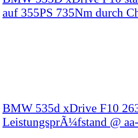
auf 355PS 735Nm durch Chi
BMW 535d xDrive F10 26
LeistungsprÃ¼fstand @ aa-