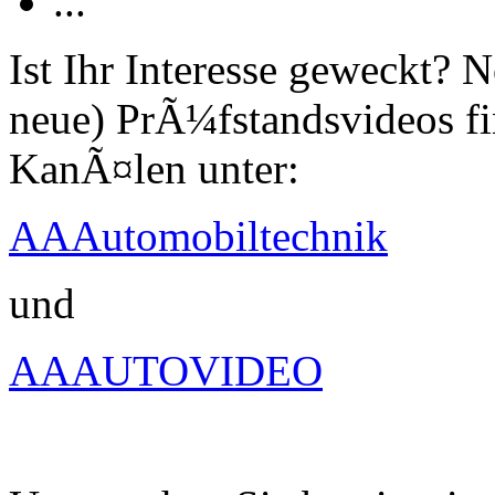
...
Ist Ihr Interesse geweckt?
neue) PrÃ¼fstandsvideos fi
KanÃ¤len unter:
AAAutomobiltechnik
und
AAAUTOVIDEO