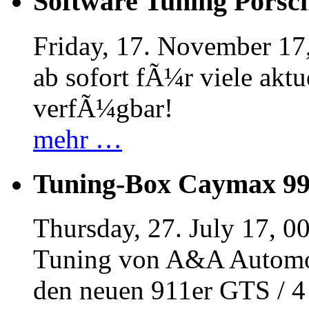
Software Tuning Porsch
Friday, 17. November 17
ab sofort fÃ¼r viele akt
verfÃ¼gbar!
mehr …
Tuning-Box Caymax 9
Thursday, 27. July 17, 0
Tuning von A&A Automob
den neuen 911er GTS / 