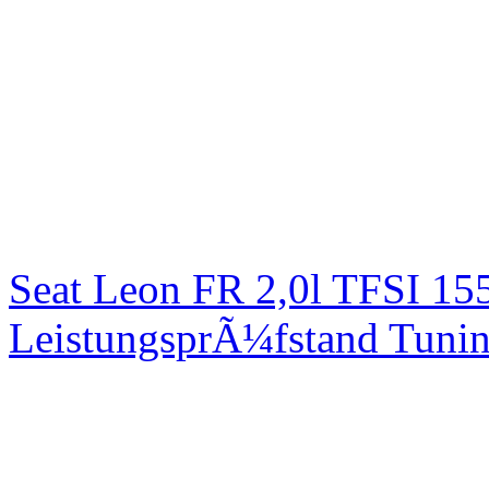
Seat Leon FR 2,0l TFSI 1
LeistungsprÃ¼fstand Tuni