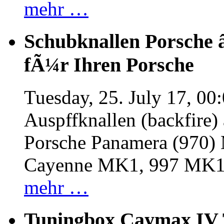
mehr …
Schubknallen Porsche 
fÃ¼r Ihren Porsche
Tuesday, 25. July 17, 00
Auspffknallen (backfire)
Porsche Panamera (970
Cayenne MK1, 997 MK
mehr …
Tuningbox Caymax IV 