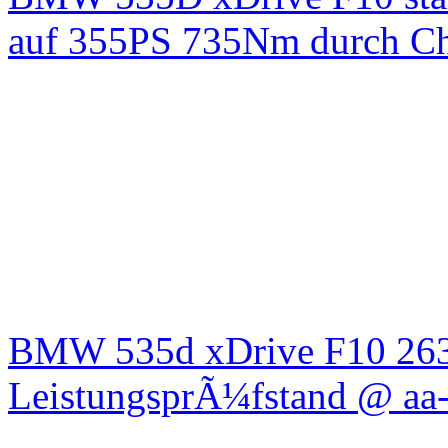
auf 355PS 735Nm durch Chi
BMW 535d xDrive F10 26
LeistungsprÃ¼fstand @ aa-