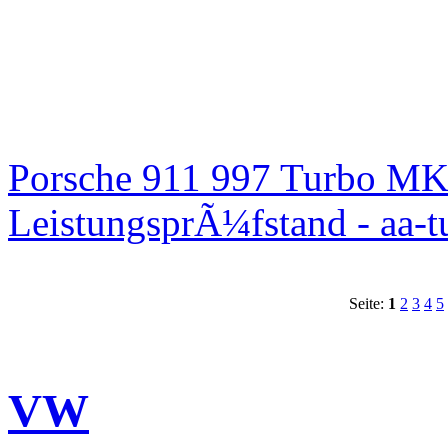
Porsche 911 997 Turbo MK
LeistungsprÃ¼fstand - aa-t
Seite:
1
2
3
4
5
VW