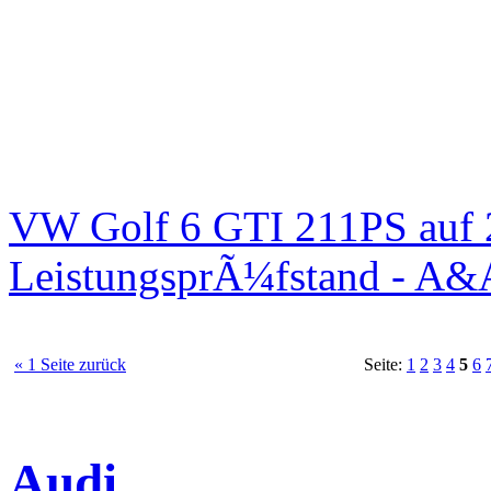
VW Golf 6 GTI 211PS auf 
LeistungsprÃ¼fstand - A&
« 1 Seite zurück
Seite:
1
2
3
4
5
6
Audi