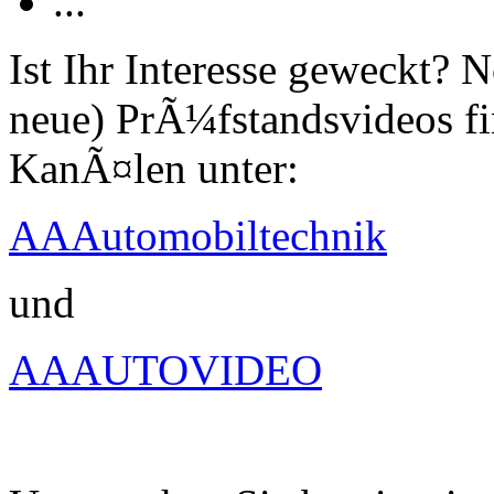
...
Ist Ihr Interesse geweckt?
neue) PrÃ¼fstandsvideos fi
KanÃ¤len unter:
AAAutomobiltechnik
und
AAAUTOVIDEO