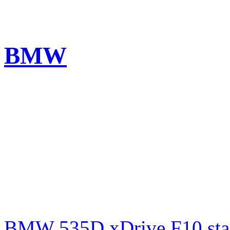
BMW
BMW 535D xDrive F10 st