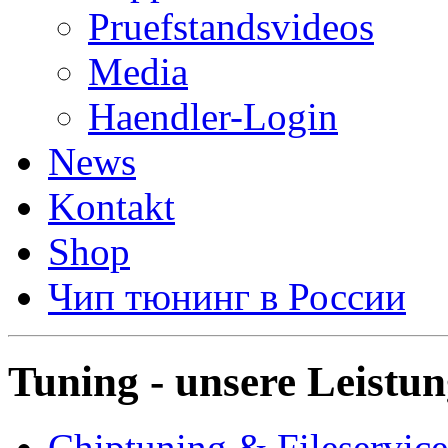
Pruefstandsvideos
Media
Haendler-Login
News
Kontakt
Shop
Чип тюнинг в России
Tuning - unsere Leistu
Chiptuning & Fileservice