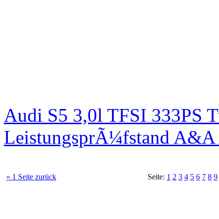
Audi S5 3,0l TFSI 333PS T
LeistungsprÃ¼fstand A&A 
« 1 Seite zurück
Seite:
1
2
3
4
5
6
7
8
9