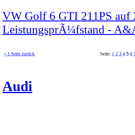
VW Golf 6 GTI 211PS auf 
LeistungsprÃ¼fstand - A&
« 1 Seite zurück
Seite:
1
2
3
4
5
6
Audi