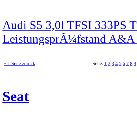
Audi S5 3,0l TFSI 333PS T
LeistungsprÃ¼fstand A&A 
« 1 Seite zurück
Seite:
1
2
3
4
5
6
7
8
9
Seat