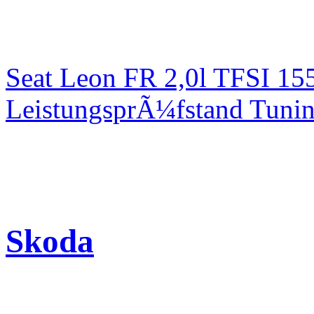
Seat Leon FR 2,0l TFSI 1
LeistungsprÃ¼fstand Tuni
Skoda