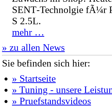
SENT‐Technolgie fÃ¼r P
S 2.5L.
mehr …
» zu allen News
Sie befinden sich hier:
» Startseite
» Tuning - unsere Leistu
» Pruefstandsvideos