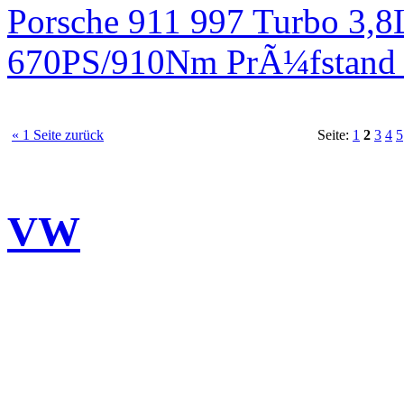
Porsche 911 997 Turbo 3,8
670PS/910Nm PrÃ¼fstand 
« 1 Seite zurück
Seite:
1
2
3
4
5
VW