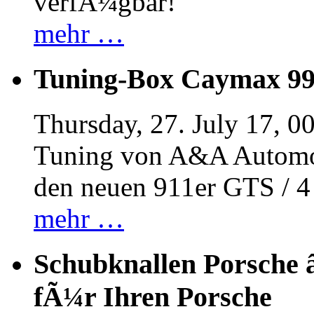
verfÃ¼gbar!
mehr …
Tuning-Box Caymax 9
Thursday, 27. July 17, 0
Tuning von A&A Automob
den neuen 911er GTS / 
mehr …
Schubknallen Porsche 
fÃ¼r Ihren Porsche