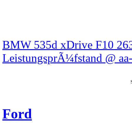
BMW 535d xDrive F10 26
LeistungsprÃ¼fstand @ aa-
Ford