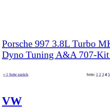
Porsche 997 3.8L Turbo M
Dyno Tuning A&A 707-Kit 
« 1 Seite zurück
Seite:
1
2
3
4
5
VW