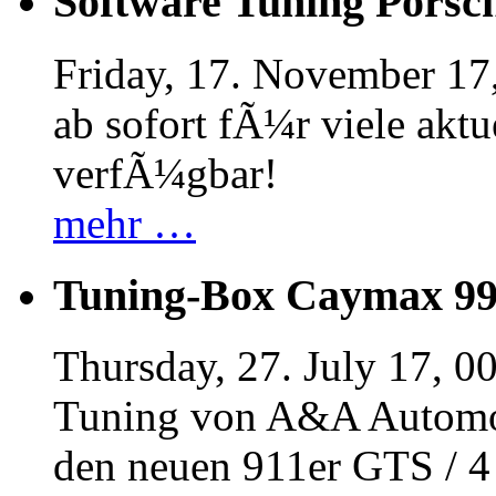
Software Tuning Porsch
Friday, 17. November 17
ab sofort fÃ¼r viele akt
verfÃ¼gbar!
mehr …
Tuning-Box Caymax 9
Thursday, 27. July 17, 0
Tuning von A&A Automob
den neuen 911er GTS / 