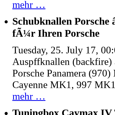
mehr …
Schubknallen Porsche 
fÃ¼r Ihren Porsche
Tuesday, 25. July 17, 00
Auspffknallen (backfire)
Porsche Panamera (970
Cayenne MK1, 997 MK
mehr …
Tuningbox Caymax IV 