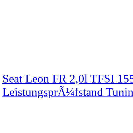
Seat Leon FR 2,0l TFSI 1
LeistungsprÃ¼fstand Tuni