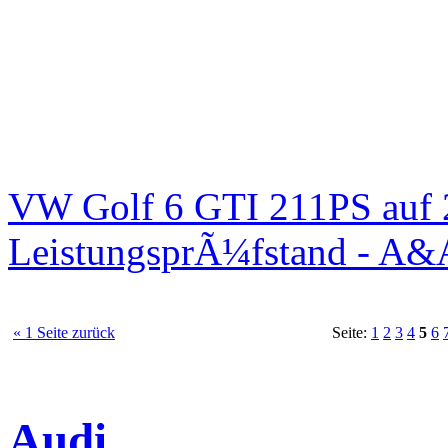
VW Golf 6 GTI 211PS auf 
LeistungsprÃ¼fstand - A&
« 1 Seite zurück
Seite:
1
2
3
4
5
6
Audi