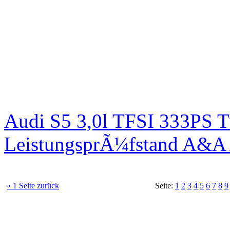
Audi S5 3,0l TFSI 333PS T
LeistungsprÃ¼fstand A&A 
« 1 Seite zurück
Seite:
1
2
3
4
5
6
7
8
9