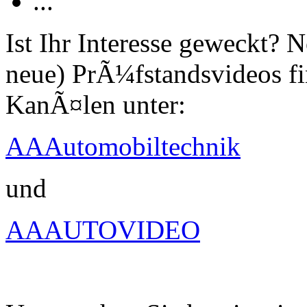
...
Ist Ihr Interesse geweckt?
neue) PrÃ¼fstandsvideos fi
KanÃ¤len unter:
AAAutomobiltechnik
und
AAAUTOVIDEO