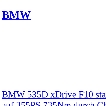
BMW
BMW 535D xDrive F10 st
auf 355PS 735Nm durch Chi