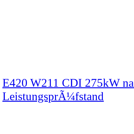
E420 W211 CDI 275kW nac
LeistungsprÃ¼fstand