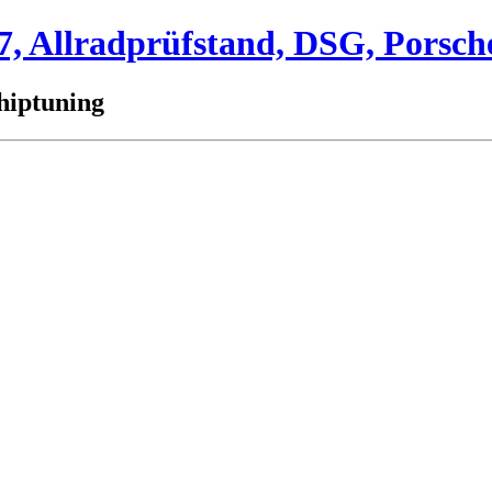
 Allradprüfstand, DSG, Porsch
hiptuning