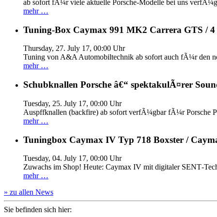
ab sofort fÃ¼r viele aktuelle Porsche-Modelle bei uns verfÃ¼g
mehr …
Tuning-Box Caymax 991 MK2 Carrera GTS / 
Thursday, 27. July 17, 00:00 Uhr
Tuning von A&A Automobiltechnik ab sofort auch fÃ¼r den 
mehr …
Schubknallen Porsche â€“ spektakulÃ¤rer Soun
Tuesday, 25. July 17, 00:00 Uhr
Auspffknallen (backfire) ab sofort verfÃ¼gbar fÃ¼r Pors
mehr …
Tuningbox Caymax IV Typ 718 Boxster / Caym
Tuesday, 04. July 17, 00:00 Uhr
Zuwachs im Shop! Heute: Caymax IV mit digitaler SENT‐Tech
mehr …
» zu allen News
Sie befinden sich hier: