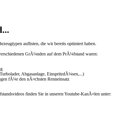
...
zeugtypen auflisten, die wir bereits optimiert haben.
us verschiedenen GrÃ¼nden auf dem PrÃ¼fstand waren:
ng
urbolader, Abgasanlage, EinspritzdÃ¼sen,...)
ugen fÃ¼r den nÃ¤chsten Renneinsatz
fstandsvideos finden Sie in unseren Youtube-KanÃ¤len unter: