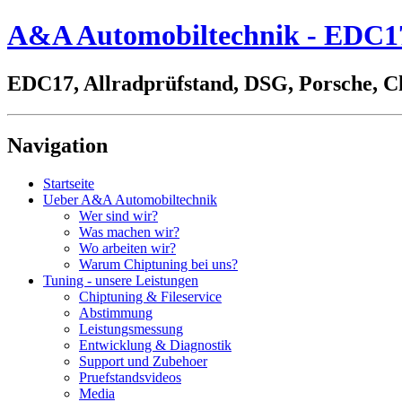
A&A Automobiltechnik - EDC17,
EDC17, Allradprüfstand, DSG, Porsche, C
Navigation
Startseite
Ueber A&A Automobiltechnik
Wer sind wir?
Was machen wir?
Wo arbeiten wir?
Warum Chiptuning bei uns?
Tuning - unsere Leistungen
Chiptuning & Fileservice
Abstimmung
Leistungsmessung
Entwicklung & Diagnostik
Support und Zubehoer
Pruefstandsvideos
Media