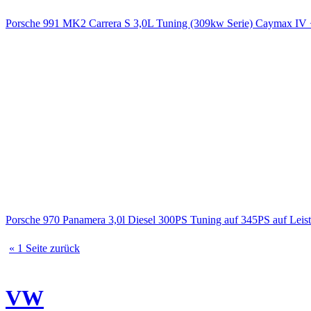
Porsche 991 MK2 Carrera S 3,0L Tuning (309kw Serie) Caymax 
Porsche 970 Panamera 3,0l Diesel 300PS Tuning auf 345PS auf Le
« 1 Seite zurück
VW