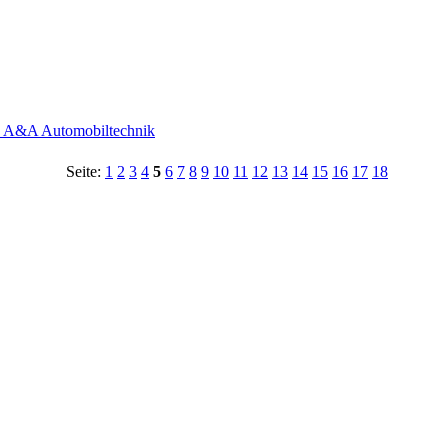
- A&A Automobiltechnik
Seite:
1
2
3
4
5
6
7
8
9
10
11
12
13
14
15
16
17
18