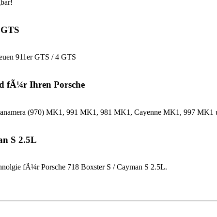
bar!
4 GTS
neuen 911er GTS / 4 GTS
d fÃ¼r Ihren Porsche
che Panamera (970) MK1, 991 MK1, 981 MK1, Cayenne MK1, 997 MK
an S 2.5L
nolgie fÃ¼r Porsche 718 Boxster S / Cayman S 2.5L.