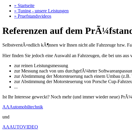
» Startseite
» Tuning - unsere Leistungen
» Pruefstandsvideos
Referenzen auf dem PrÃ¼fstand
SelbstverstÃ¤ndlich kÃ¶nnen wir Ihnen nicht alle Fahrzeuge bzw. Fahr
Hier finden Sie jedoch eine Auswahl an Fahrzeugen, die bei uns a
zur reinen Leistungsmessung
zur Messung nach von uns durchgefÃ¼hrter Softwareanpassu
zur Abstimmung der Motorsteuerung nach einem Umbau (z.B. T
zur Abstimmung der Motorsteuerung von Porsche Cup-Fahrze
...
Ist Ihr Interesse geweckt? Noch mehr (und immer wieder neue) PrÃ¼
AAAutomobiltechnik
und
AAAUTOVIDEO