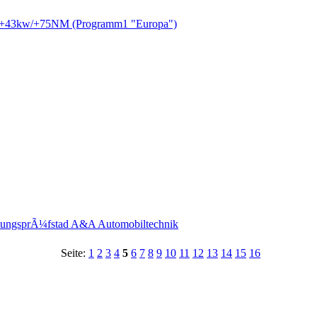
IV +43kw/+75NM (Programm1 "Europa")
istungsprÃ¼fstad A&A Automobiltechnik
Seite:
1
2
3
4
5
6
7
8
9
10
11
12
13
14
15
16