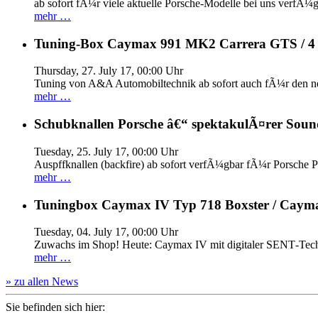
ab sofort fÃ¼r viele aktuelle Porsche-Modelle bei uns verfÃ¼g
mehr …
Tuning-Box Caymax 991 MK2 Carrera GTS / 
Thursday, 27. July 17, 00:00 Uhr
Tuning von A&A Automobiltechnik ab sofort auch fÃ¼r den 
mehr …
Schubknallen Porsche â€“ spektakulÃ¤rer Soun
Tuesday, 25. July 17, 00:00 Uhr
Auspffknallen (backfire) ab sofort verfÃ¼gbar fÃ¼r Pors
mehr …
Tuningbox Caymax IV Typ 718 Boxster / Caym
Tuesday, 04. July 17, 00:00 Uhr
Zuwachs im Shop! Heute: Caymax IV mit digitaler SENT‐Tech
mehr …
» zu allen News
Sie befinden sich hier: