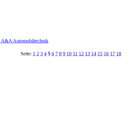
- A&A Automobiltechnik
Seite:
1
2
3
4
5
6
7
8
9
10
11
12
13
14
15
16
17
18