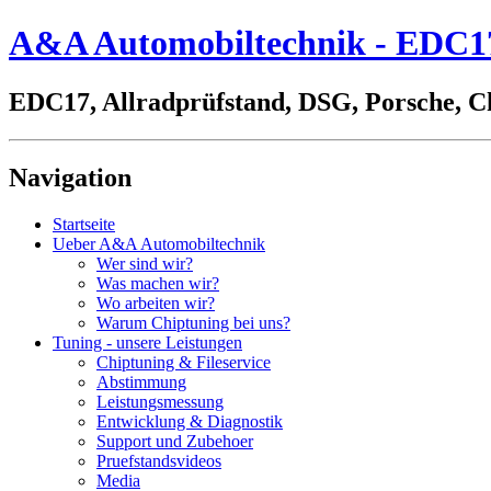
A&A Automobiltechnik - EDC17,
EDC17, Allradprüfstand, DSG, Porsche, C
Navigation
Startseite
Ueber A&A Automobiltechnik
Wer sind wir?
Was machen wir?
Wo arbeiten wir?
Warum Chiptuning bei uns?
Tuning - unsere Leistungen
Chiptuning & Fileservice
Abstimmung
Leistungsmessung
Entwicklung & Diagnostik
Support und Zubehoer
Pruefstandsvideos
Media