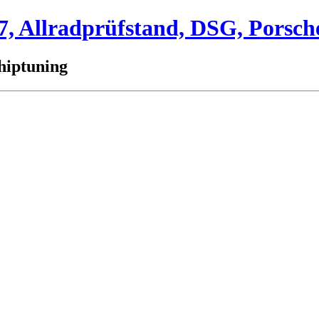
 Allradprüfstand, DSG, Porsch
hiptuning