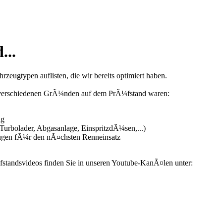
...
zeugtypen auflisten, die wir bereits optimiert haben.
us verschiedenen GrÃ¼nden auf dem PrÃ¼fstand waren:
ng
urbolader, Abgasanlage, EinspritzdÃ¼sen,...)
ugen fÃ¼r den nÃ¤chsten Renneinsatz
fstandsvideos finden Sie in unseren Youtube-KanÃ¤len unter: