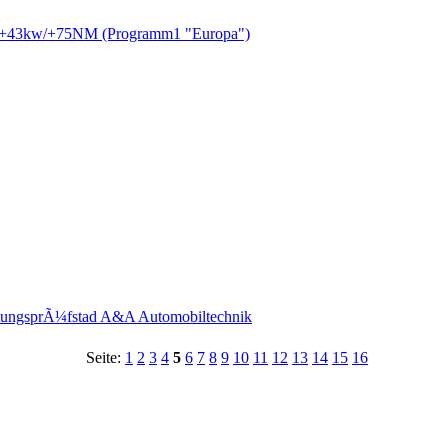
IV +43kw/+75NM (Programm1 "Europa")
istungsprÃ¼fstad A&A Automobiltechnik
Seite:
1
2
3
4
5
6
7
8
9
10
11
12
13
14
15
16