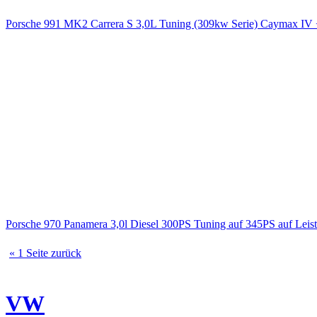
Porsche 991 MK2 Carrera S 3,0L Tuning (309kw Serie) Caymax 
Porsche 970 Panamera 3,0l Diesel 300PS Tuning auf 345PS auf Le
« 1 Seite zurück
VW