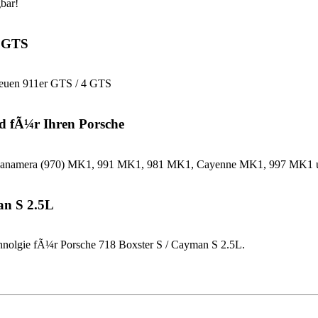
bar!
4 GTS
neuen 911er GTS / 4 GTS
d fÃ¼r Ihren Porsche
che Panamera (970) MK1, 991 MK1, 981 MK1, Cayenne MK1, 997 MK
an S 2.5L
nolgie fÃ¼r Porsche 718 Boxster S / Cayman S 2.5L.