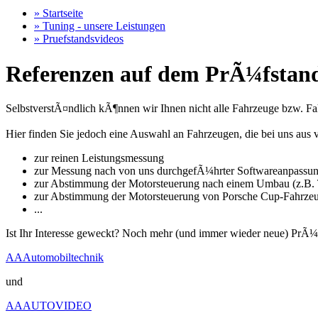
» Startseite
» Tuning - unsere Leistungen
» Pruefstandsvideos
Referenzen auf dem PrÃ¼fstand
SelbstverstÃ¤ndlich kÃ¶nnen wir Ihnen nicht alle Fahrzeuge bzw. Fahr
Hier finden Sie jedoch eine Auswahl an Fahrzeugen, die bei uns a
zur reinen Leistungsmessung
zur Messung nach von uns durchgefÃ¼hrter Softwareanpassu
zur Abstimmung der Motorsteuerung nach einem Umbau (z.B. T
zur Abstimmung der Motorsteuerung von Porsche Cup-Fahrze
...
Ist Ihr Interesse geweckt? Noch mehr (und immer wieder neue) PrÃ¼
AAAutomobiltechnik
und
AAAUTOVIDEO