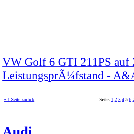
VW Golf 6 GTI 211PS auf 
LeistungsprÃ¼fstand - A&
« 1 Seite zurück
Seite:
1
2
3
4
5
6
Audi