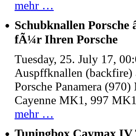
mehr …
Schubknallen Porsche 
fÃ¼r Ihren Porsche
Tuesday, 25. July 17, 00
Auspffknallen (backfire)
Porsche Panamera (970
Cayenne MK1, 997 MK
mehr …
Tuningbox Caymax IV 