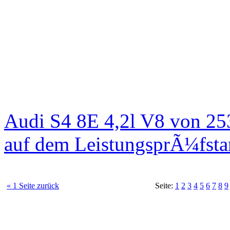
Audi S4 8E 4,2l V8 von 25
auf dem LeistungsprÃ¼fst
« 1 Seite zurück
Seite:
1
2
3
4
5
6
7
8
9