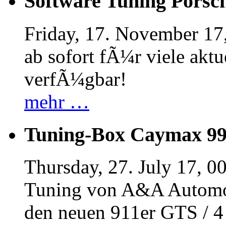
Software Tuning Porsch
Friday, 17. November 17
ab sofort fÃ¼r viele akt
verfÃ¼gbar!
mehr …
Tuning-Box Caymax 9
Thursday, 27. July 17, 0
Tuning von A&A Automob
den neuen 911er GTS / 