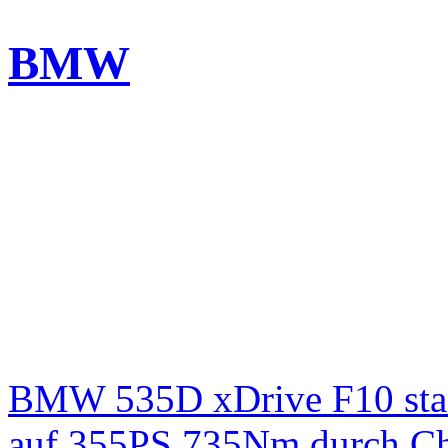
BMW
BMW 535D xDrive F10 st
auf 355PS 735Nm durch Chi