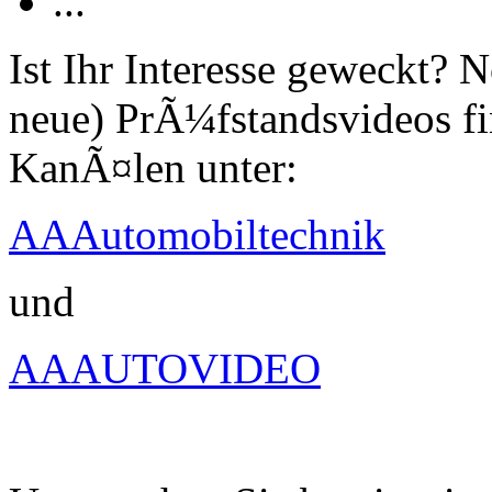
...
Ist Ihr Interesse geweckt?
neue) PrÃ¼fstandsvideos fi
KanÃ¤len unter:
AAAutomobiltechnik
und
AAAUTOVIDEO