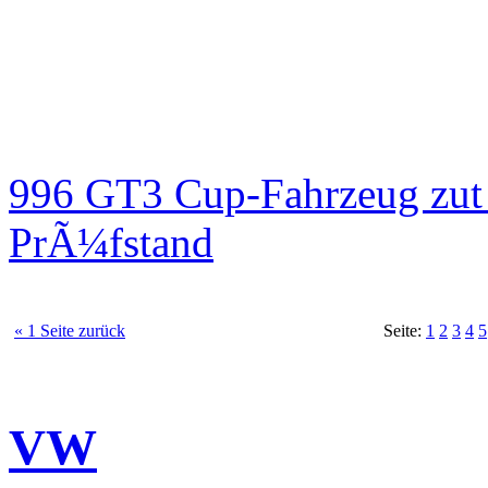
996 GT3 Cup-Fahrzeug zut
PrÃ¼fstand
« 1 Seite zurück
Seite:
1
2
3
4
5
VW