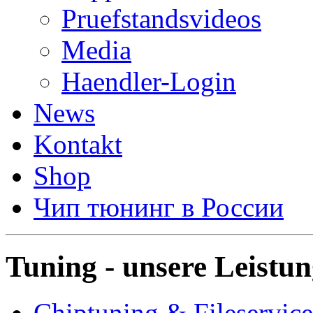
Pruefstandsvideos
Media
Haendler-Login
News
Kontakt
Shop
Чип тюнинг в России
Tuning - unsere Leistu
Chiptuning & Fileservice