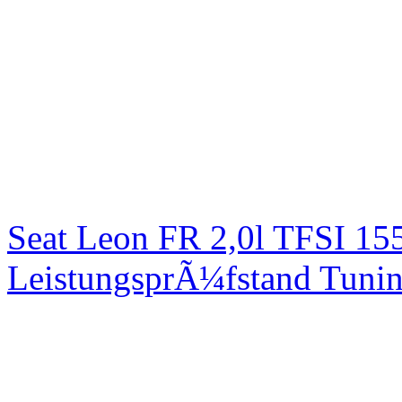
Seat Leon FR 2,0l TFSI 1
LeistungsprÃ¼fstand Tuni