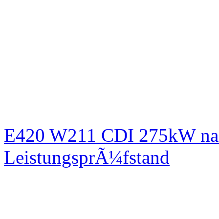
E420 W211 CDI 275kW nac
LeistungsprÃ¼fstand