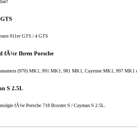
bar!
4 GTS
neuen 911er GTS / 4 GTS
d fÃ¼r Ihren Porsche
che Panamera (970) MK1, 991 MK1, 981 MK1, Cayenne MK1, 997 MK
an S 2.5L
nolgie fÃ¼r Porsche 718 Boxster S / Cayman S 2.5L.