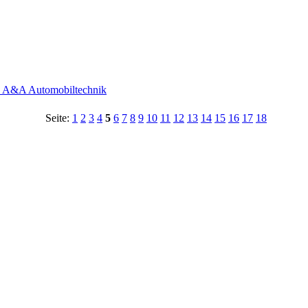
- A&A Automobiltechnik
Seite:
1
2
3
4
5
6
7
8
9
10
11
12
13
14
15
16
17
18