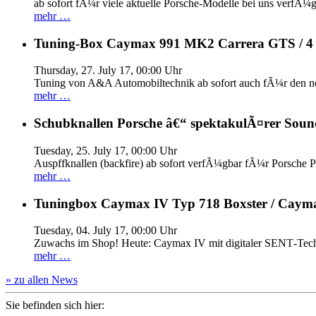
ab sofort fÃ¼r viele aktuelle Porsche-Modelle bei uns verfÃ¼g
mehr …
Tuning-Box Caymax 991 MK2 Carrera GTS / 
Thursday, 27. July 17, 00:00 Uhr
Tuning von A&A Automobiltechnik ab sofort auch fÃ¼r den 
mehr …
Schubknallen Porsche â€“ spektakulÃ¤rer Soun
Tuesday, 25. July 17, 00:00 Uhr
Auspffknallen (backfire) ab sofort verfÃ¼gbar fÃ¼r Pors
mehr …
Tuningbox Caymax IV Typ 718 Boxster / Caym
Tuesday, 04. July 17, 00:00 Uhr
Zuwachs im Shop! Heute: Caymax IV mit digitaler SENT‐Tech
mehr …
» zu allen News
Sie befinden sich hier: