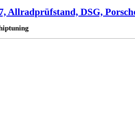
 Allradprüfstand, DSG, Porsch
hiptuning