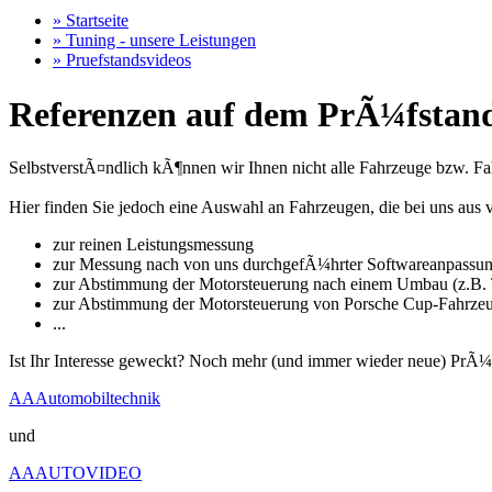
» Startseite
» Tuning - unsere Leistungen
» Pruefstandsvideos
Referenzen auf dem PrÃ¼fstand
SelbstverstÃ¤ndlich kÃ¶nnen wir Ihnen nicht alle Fahrzeuge bzw. Fahr
Hier finden Sie jedoch eine Auswahl an Fahrzeugen, die bei uns a
zur reinen Leistungsmessung
zur Messung nach von uns durchgefÃ¼hrter Softwareanpassu
zur Abstimmung der Motorsteuerung nach einem Umbau (z.B. T
zur Abstimmung der Motorsteuerung von Porsche Cup-Fahrze
...
Ist Ihr Interesse geweckt? Noch mehr (und immer wieder neue) PrÃ¼
AAAutomobiltechnik
und
AAAUTOVIDEO