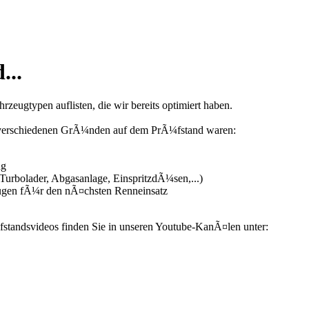
...
zeugtypen auflisten, die wir bereits optimiert haben.
us verschiedenen GrÃ¼nden auf dem PrÃ¼fstand waren:
ng
urbolader, Abgasanlage, EinspritzdÃ¼sen,...)
ugen fÃ¼r den nÃ¤chsten Renneinsatz
fstandsvideos finden Sie in unseren Youtube-KanÃ¤len unter: