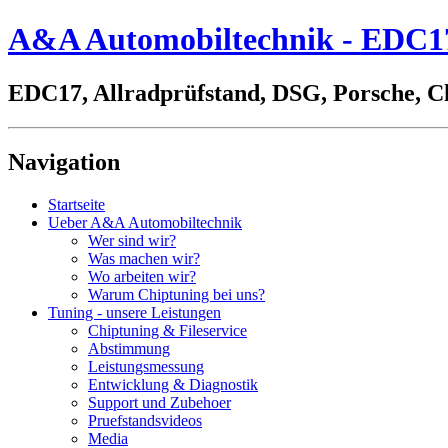
A&A Automobiltechnik - EDC17,
EDC17, Allradprüfstand, DSG, Porsche, C
Navigation
Startseite
Ueber A&A Automobiltechnik
Wer sind wir?
Was machen wir?
Wo arbeiten wir?
Warum Chiptuning bei uns?
Tuning - unsere Leistungen
Chiptuning & Fileservice
Abstimmung
Leistungsmessung
Entwicklung & Diagnostik
Support und Zubehoer
Pruefstandsvideos
Media