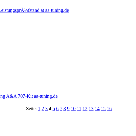
eistungsprÃ¼fstand at aa-tuning.de
ng A&A 707-Kit aa-tuning.de
Seite:
1
2
3
4
5
6
7
8
9
10
11
12
13
14
15
16