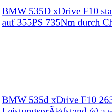
BMW 535D xDrive F10 st
auf 355PS 735Nm durch Chi
BMW 535d xDrive F10 26
LeistungsprÃ¼fstand @ aa-