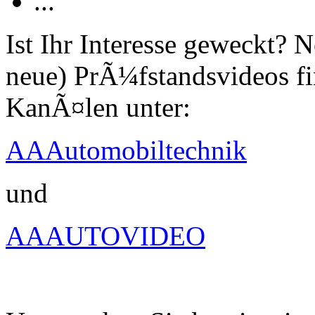
...
Ist Ihr Interesse geweckt?
neue) PrÃ¼fstandsvideos fi
KanÃ¤len unter:
AAAutomobiltechnik
und
AAAUTOVIDEO