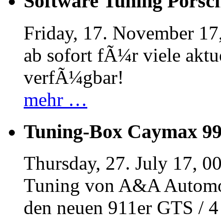
Software Tuning Porsch
Friday, 17. November 17
ab sofort fÃ¼r viele akt
verfÃ¼gbar!
mehr …
Tuning-Box Caymax 9
Thursday, 27. July 17, 0
Tuning von A&A Automob
den neuen 911er GTS / 