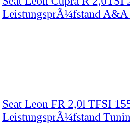
Seat Leon Cupra R 2,0TSI 
LeistungsprÃ¼fstand A&A 
Seat Leon FR 2,0l TFSI 1
LeistungsprÃ¼fstand Tuni