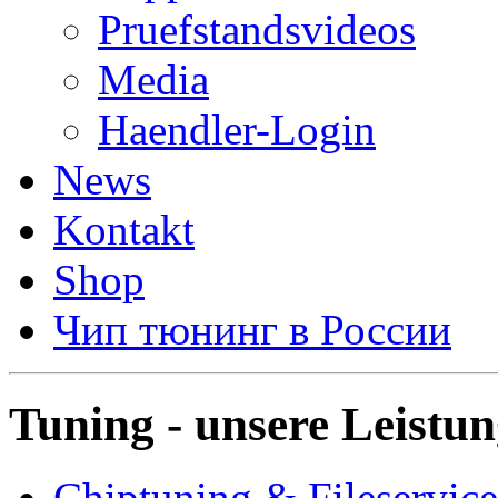
Pruefstandsvideos
Media
Haendler-Login
News
Kontakt
Shop
Чип тюнинг в России
Tuning - unsere Leistu
Chiptuning & Fileservice