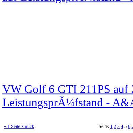
VW Golf 6 GTI 211PS auf 
LeistungsprÃ¼fstand - A&
« 1 Seite zurück
Seite:
1
2
3
4
5
6