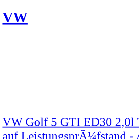
VW
VW Golf 5 GTI ED30 2,0l 
auf LeistungsprÃ¼fstand -