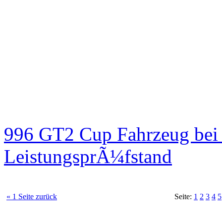
996 GT2 Cup Fahrzeug be
LeistungsprÃ¼fstand
« 1 Seite zurück
Seite:
1
2
3
4
5