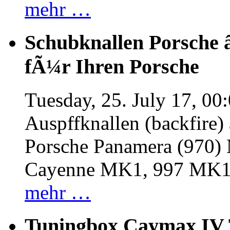
mehr …
Schubknallen Porsche 
fÃ¼r Ihren Porsche
Tuesday, 25. July 17, 00
Auspffknallen (backfire)
Porsche Panamera (970
Cayenne MK1, 997 MK
mehr …
Tuningbox Caymax IV 