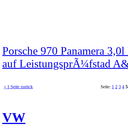
Porsche 970 Panamera 3,0l
auf LeistungsprÃ¼fstad A
« 1 Seite zurück
Seite:
1
2
3
4
5
VW