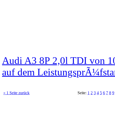
Audi A3 8P 2,0l TDI von 1
auf dem LeistungsprÃ¼fst
« 1 Seite zurück
Seite:
1
2
3
4
5
6
7
8
9