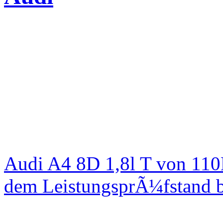
Audi A4 8D 1,8l T von 1
dem LeistungsprÃ¼fstand b