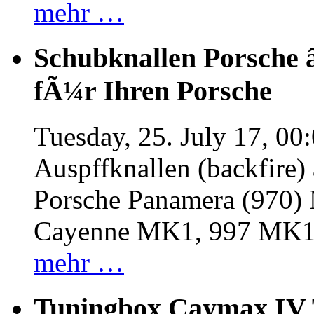
mehr …
Schubknallen Porsche 
fÃ¼r Ihren Porsche
Tuesday, 25. July 17, 00
Auspffknallen (backfire)
Porsche Panamera (970
Cayenne MK1, 997 MK
mehr …
Tuningbox Caymax IV 