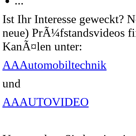
...
Ist Ihr Interesse geweckt?
neue) PrÃ¼fstandsvideos fi
KanÃ¤len unter:
AAAutomobiltechnik
und
AAAUTOVIDEO