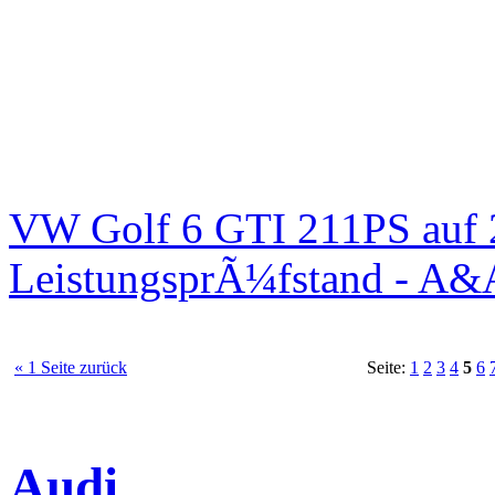
VW Golf 6 GTI 211PS auf 
LeistungsprÃ¼fstand - A&
« 1 Seite zurück
Seite:
1
2
3
4
5
6
Audi