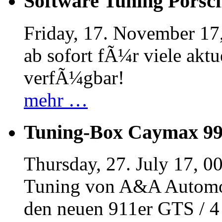
Software Tuning Porsch
Friday, 17. November 17
ab sofort fÃ¼r viele akt
verfÃ¼gbar!
mehr …
Tuning-Box Caymax 9
Thursday, 27. July 17, 0
Tuning von A&A Automob
den neuen 911er GTS / 