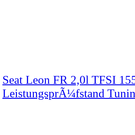
Seat Leon FR 2,0l TFSI 1
LeistungsprÃ¼fstand Tuni