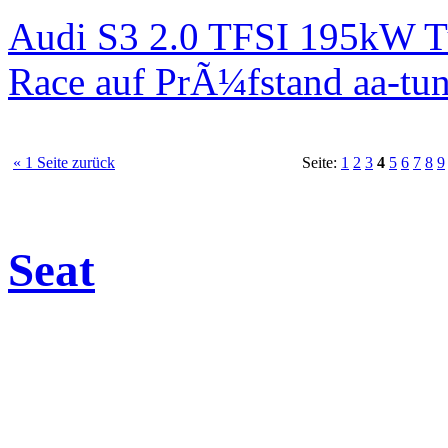
Audi S3 2.0 TFSI 195kW T
Race auf PrÃ¼fstand aa-tun
« 1 Seite zurück
Seite:
1
2
3
4
5
6
7
8
9
Seat