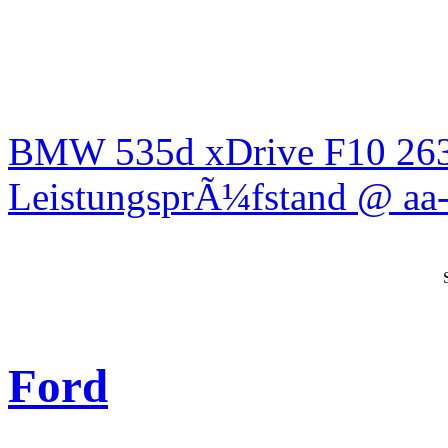
BMW 535d xDrive F10 26
LeistungsprÃ¼fstand @ aa-
Ford