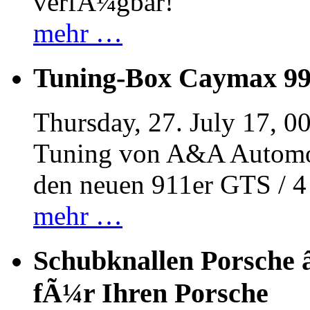
verfÃ¼gbar!
mehr …
Tuning-Box Caymax 9
Thursday, 27. July 17, 0
Tuning von A&A Automob
den neuen 911er GTS / 
mehr …
Schubknallen Porsche 
fÃ¼r Ihren Porsche