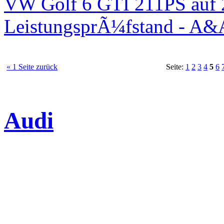
VW Golf 6 GTI 211PS auf 
LeistungsprÃ¼fstand - A&
« 1 Seite zurück
Seite:
1
2
3
4
5
6
Audi