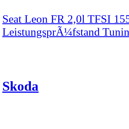
Seat Leon FR 2,0l TFSI 1
LeistungsprÃ¼fstand Tuni
Skoda