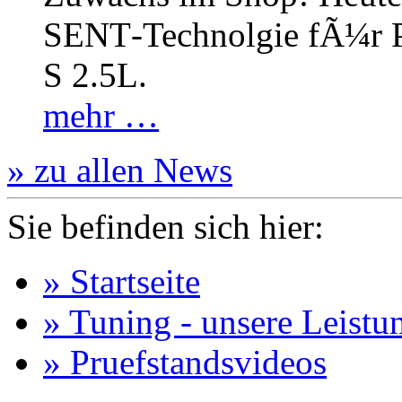
SENT‐Technolgie fÃ¼r P
S 2.5L.
mehr …
» zu allen News
Sie befinden sich hier:
» Startseite
» Tuning - unsere Leistu
» Pruefstandsvideos