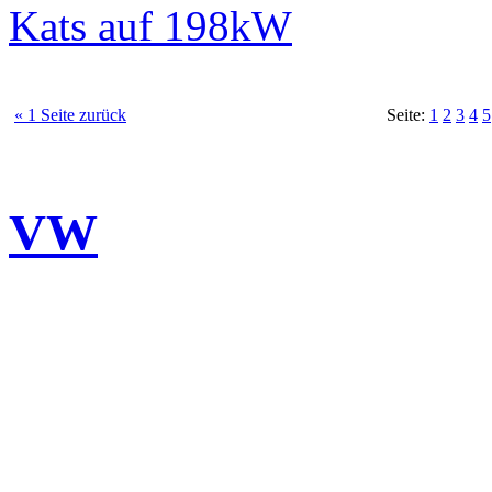
Kats auf 198kW
« 1 Seite zurück
Seite:
1
2
3
4
5
VW