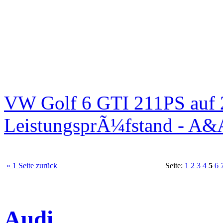
VW Golf 6 GTI 211PS auf 
LeistungsprÃ¼fstand - A&
« 1 Seite zurück
Seite:
1
2
3
4
5
6
Audi