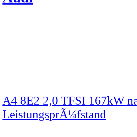
A4 8E2 2,0 TFSI 167kW na
LeistungsprÃ¼fstand