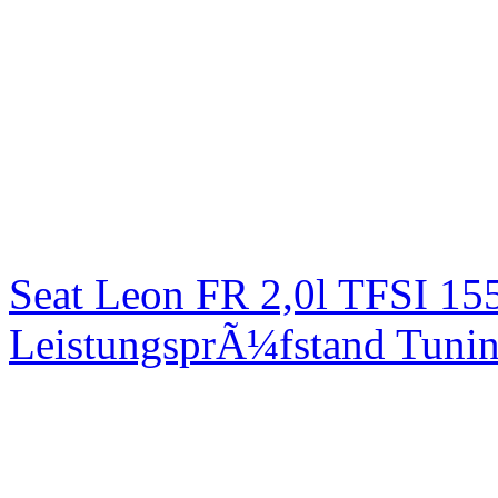
Seat Leon FR 2,0l TFSI 1
LeistungsprÃ¼fstand Tuni