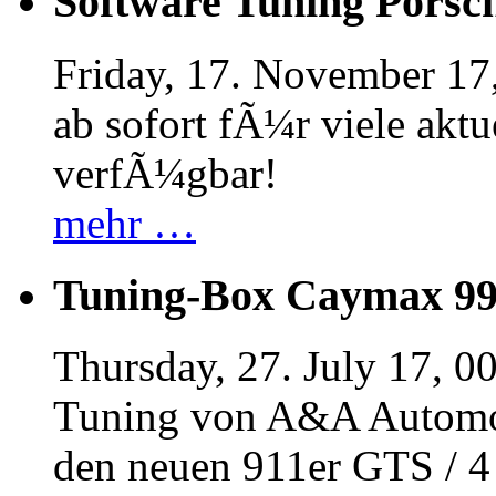
Software Tuning Porsch
Friday, 17. November 17
ab sofort fÃ¼r viele akt
verfÃ¼gbar!
mehr …
Tuning-Box Caymax 9
Thursday, 27. July 17, 0
Tuning von A&A Automob
den neuen 911er GTS / 