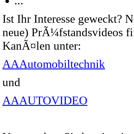
...
Ist Ihr Interesse geweckt?
neue) PrÃ¼fstandsvideos fi
KanÃ¤len unter:
AAAutomobiltechnik
und
AAAUTOVIDEO