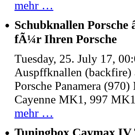
mehr …
Schubknallen Porsche 
fÃ¼r Ihren Porsche
Tuesday, 25. July 17, 00
Auspffknallen (backfire)
Porsche Panamera (970
Cayenne MK1, 997 MK
mehr …
Tuningbox Caymax IV 