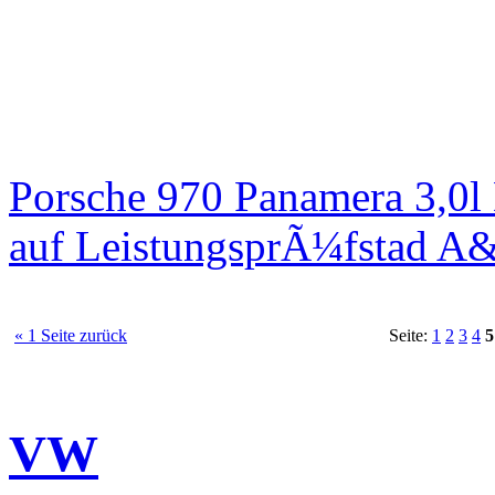
Porsche 970 Panamera 3,0l
auf LeistungsprÃ¼fstad A
« 1 Seite zurück
Seite:
1
2
3
4
5
VW