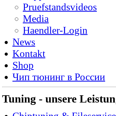
Pruefstandsvideos
Media
Haendler-Login
News
Kontakt
Shop
Чип тюнинг в России
Tuning - unsere Leistu
Chiptuning & Fileservice