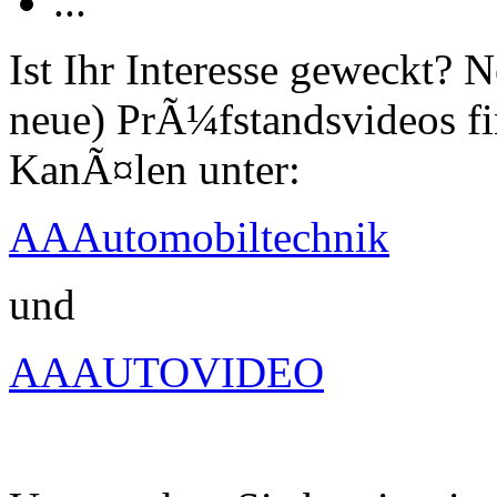
...
Ist Ihr Interesse geweckt?
neue) PrÃ¼fstandsvideos fi
KanÃ¤len unter:
AAAutomobiltechnik
und
AAAUTOVIDEO