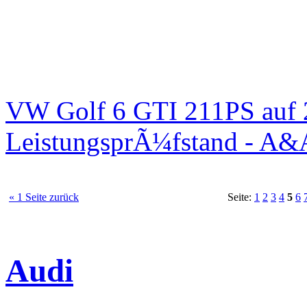
VW Golf 6 GTI 211PS auf 
LeistungsprÃ¼fstand - A&
« 1 Seite zurück
Seite:
1
2
3
4
5
6
Audi