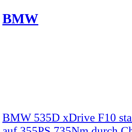
BMW
BMW 535D xDrive F10 st
auf 355PS 735Nm durch Chi