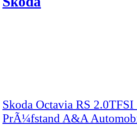
Skoda
Skoda Octavia RS 2.0TFSI
PrÃ¼fstand A&A Automobi