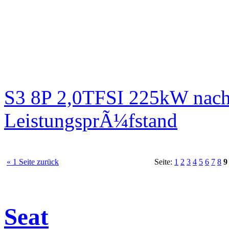
S3 8P 2,0TFSI 225kW nach
LeistungsprÃ¼fstand
« 1 Seite zurück
Seite:
1
2
3
4
5
6
7
8
9
Seat