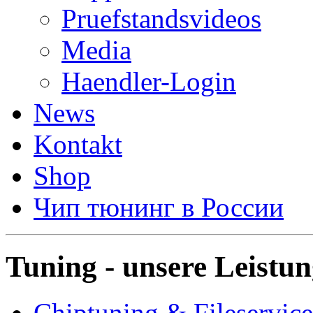
Pruefstandsvideos
Media
Haendler-Login
News
Kontakt
Shop
Чип тюнинг в России
Tuning - unsere Leistu
Chiptuning & Fileservice