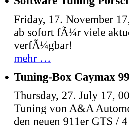
Software Tuning Porsch
Friday, 17. November 17
ab sofort fÃ¼r viele akt
verfÃ¼gbar!
mehr …
Tuning-Box Caymax 9
Thursday, 27. July 17, 0
Tuning von A&A Automob
den neuen 911er GTS / 