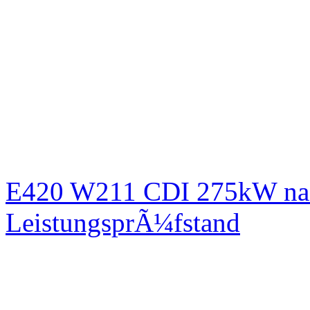
E420 W211 CDI 275kW nac
LeistungsprÃ¼fstand