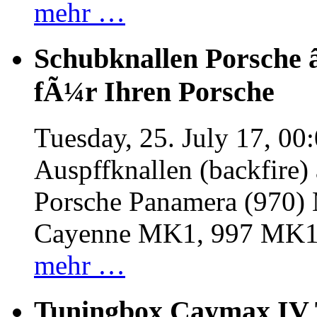
mehr …
Schubknallen Porsche 
fÃ¼r Ihren Porsche
Tuesday, 25. July 17, 00
Auspffknallen (backfire)
Porsche Panamera (970
Cayenne MK1, 997 MK
mehr …
Tuningbox Caymax IV 