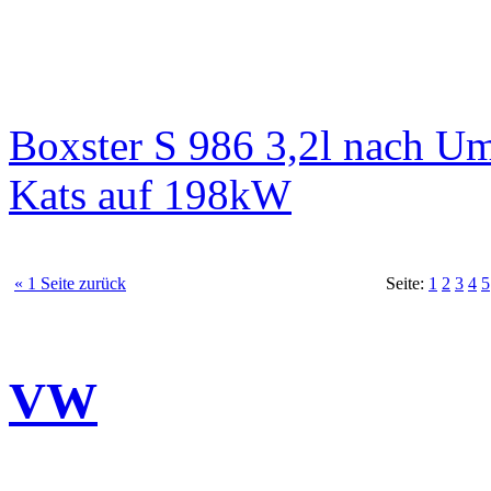
Boxster S 986 3,2l nach 
Kats auf 198kW
« 1 Seite zurück
Seite:
1
2
3
4
5
VW