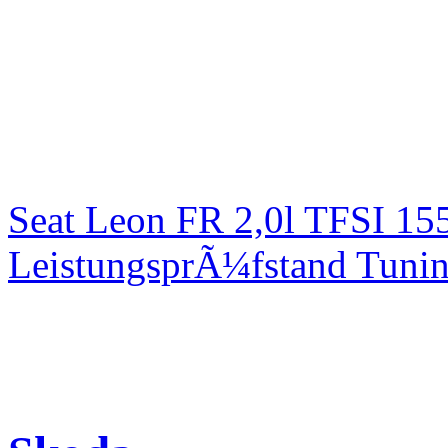
Seat Leon FR 2,0l TFSI 1
LeistungsprÃ¼fstand Tuni