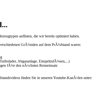
...
zeugtypen auflisten, die wir bereits optimiert haben.
us verschiedenen GrÃ¼nden auf dem PrÃ¼fstand waren:
ng
urbolader, Abgasanlage, EinspritzdÃ¼sen,...)
ugen fÃ¼r den nÃ¤chsten Renneinsatz
fstandsvideos finden Sie in unseren Youtube-KanÃ¤len unter: