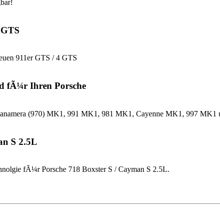
bar!
4 GTS
neuen 911er GTS / 4 GTS
d fÃ¼r Ihren Porsche
che Panamera (970) MK1, 991 MK1, 981 MK1, Cayenne MK1, 997 MK
an S 2.5L
nolgie fÃ¼r Porsche 718 Boxster S / Cayman S 2.5L.