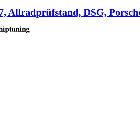
 Allradprüfstand, DSG, Porsch
hiptuning