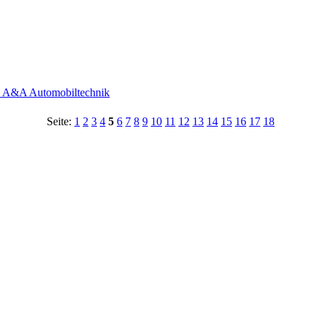
- A&A Automobiltechnik
Seite:
1
2
3
4
5
6
7
8
9
10
11
12
13
14
15
16
17
18