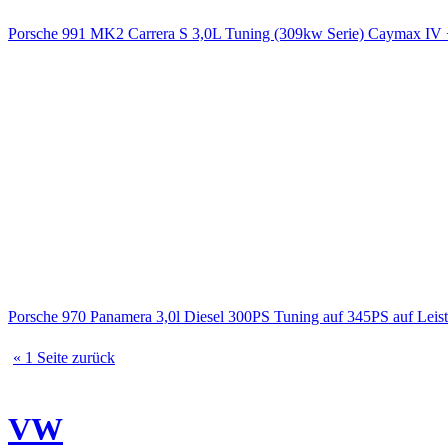
Porsche 991 MK2 Carrera S 3,0L Tuning (309kw Serie) Caymax 
Porsche 970 Panamera 3,0l Diesel 300PS Tuning auf 345PS auf Le
« 1 Seite zurück
VW