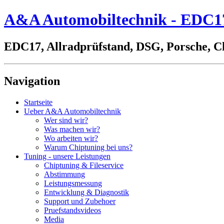
A&A Automobiltechnik - EDC17,
EDC17, Allradprüfstand, DSG, Porsche, C
Navigation
Startseite
Ueber A&A Automobiltechnik
Wer sind wir?
Was machen wir?
Wo arbeiten wir?
Warum Chiptuning bei uns?
Tuning - unsere Leistungen
Chiptuning & Fileservice
Abstimmung
Leistungsmessung
Entwicklung & Diagnostik
Support und Zubehoer
Pruefstandsvideos
Media