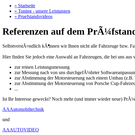
» Startseite
» Tuning - unsere Leistungen
» Pruefstandsvideos
Referenzen auf dem PrÃ¼fstand
SelbstverstÃ¤ndlich kÃ¶nnen wir Ihnen nicht alle Fahrzeuge bzw. Fahr
Hier finden Sie jedoch eine Auswahl an Fahrzeugen, die bei uns a
zur reinen Leistungsmessung
zur Messung nach von uns durchgefÃ¼hrter Softwareanpassu
zur Abstimmung der Motorsteuerung nach einem Umbau (z.B. T
zur Abstimmung der Motorsteuerung von Porsche Cup-Fahrze
...
Ist Ihr Interesse geweckt? Noch mehr (und immer wieder neue) PrÃ¼
AAAutomobiltechnik
und
AAAUTOVIDEO