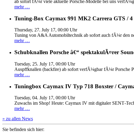
ab sofort fÃ¼r viele aktuelle Porsche-Modelle bei uns verfÃ¼g
mehr …
Tuning-Box Caymax 991 MK2 Carrera GTS / 
Thursday, 27. July 17, 00:00 Uhr
Tuning von A&A Automobiltechnik ab sofort auch fÃ¼r den 
mehr …
Schubknallen Porsche â€“ spektakulÃ¤rer Soun
Tuesday, 25. July 17, 00:00 Uhr
Auspffknallen (backfire) ab sofort verfÃ¼gbar fÃ¼r Pors
mehr …
Tuningbox Caymax IV Typ 718 Boxster / Caym
Tuesday, 04. July 17, 00:00 Uhr
Zuwachs im Shop! Heute: Caymax IV mit digitaler SENT‐Tech
mehr …
» zu allen News
Sie befinden sich hier: