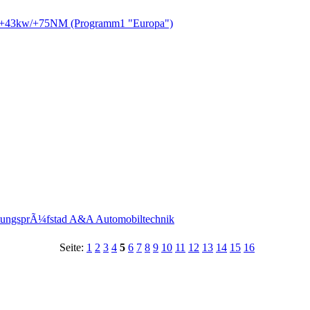
IV +43kw/+75NM (Programm1 "Europa")
istungsprÃ¼fstad A&A Automobiltechnik
Seite:
1
2
3
4
5
6
7
8
9
10
11
12
13
14
15
16