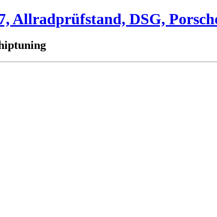
 Allradprüfstand, DSG, Porsch
hiptuning