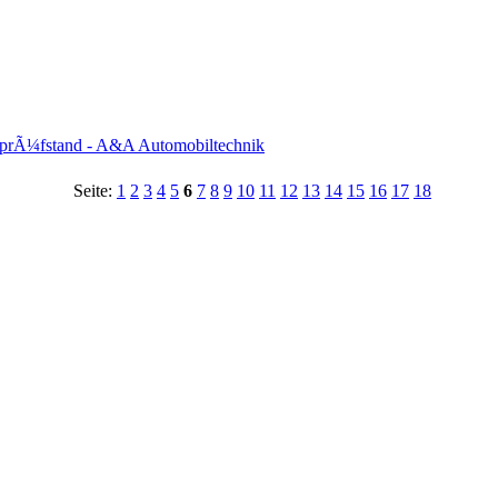
prÃ¼fstand - A&A Automobiltechnik
Seite:
1
2
3
4
5
6
7
8
9
10
11
12
13
14
15
16
17
18