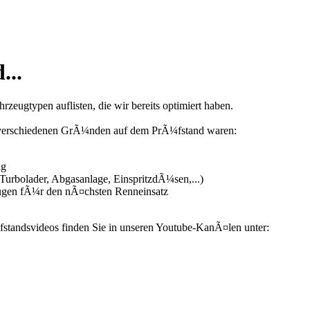
...
zeugtypen auflisten, die wir bereits optimiert haben.
us verschiedenen GrÃ¼nden auf dem PrÃ¼fstand waren:
ng
urbolader, Abgasanlage, EinspritzdÃ¼sen,...)
ugen fÃ¼r den nÃ¤chsten Renneinsatz
fstandsvideos finden Sie in unseren Youtube-KanÃ¤len unter: