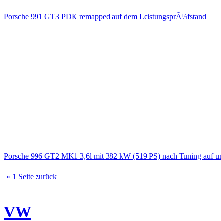
Porsche 991 GT3 PDK remapped auf dem LeistungsprÃ¼fstand
Porsche 996 GT2 MK1 3,6l mit 382 kW (519 PS) nach Tuning auf u
« 1 Seite zurück
VW