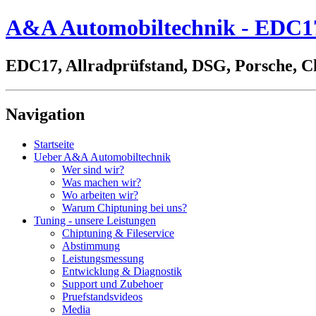
A&A Automobiltechnik - EDC17,
EDC17, Allradprüfstand, DSG, Porsche, C
Navigation
Startseite
Ueber A&A Automobiltechnik
Wer sind wir?
Was machen wir?
Wo arbeiten wir?
Warum Chiptuning bei uns?
Tuning - unsere Leistungen
Chiptuning & Fileservice
Abstimmung
Leistungsmessung
Entwicklung & Diagnostik
Support und Zubehoer
Pruefstandsvideos
Media