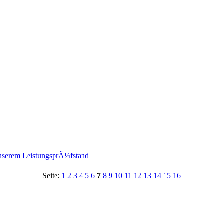
nserem LeistungsprÃ¼fstand
Seite:
1
2
3
4
5
6
7
8
9
10
11
12
13
14
15
16