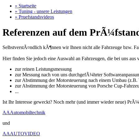
» Startseite
» Tuning - unsere Leistungen
» Pruefstandsvideos
Referenzen auf dem PrÃ¼fstand
SelbstverstÃ¤ndlich kÃ¶nnen wir Ihnen nicht alle Fahrzeuge bzw. Fahr
Hier finden Sie jedoch eine Auswahl an Fahrzeugen, die bei uns a
zur reinen Leistungsmessung
zur Messung nach von uns durchgefÃ¼hrter Softwareanpassu
zur Abstimmung der Motorsteuerung nach einem Umbau (z.B. T
zur Abstimmung der Motorsteuerung von Porsche Cup-Fahrze
...
Ist Ihr Interesse geweckt? Noch mehr (und immer wieder neue) PrÃ¼
AAAutomobiltechnik
und
AAAUTOVIDEO