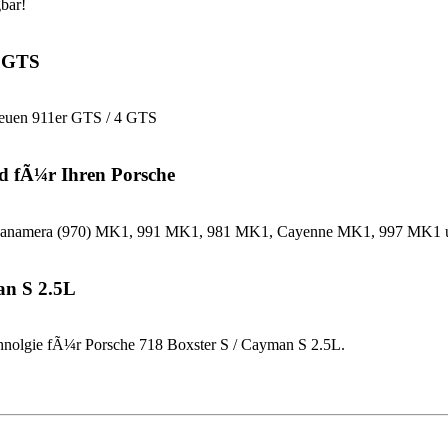
bar!
4 GTS
neuen 911er GTS / 4 GTS
d fÃ¼r Ihren Porsche
che Panamera (970) MK1, 991 MK1, 981 MK1, Cayenne MK1, 997 MK
an S 2.5L
nolgie fÃ¼r Porsche 718 Boxster S / Cayman S 2.5L.