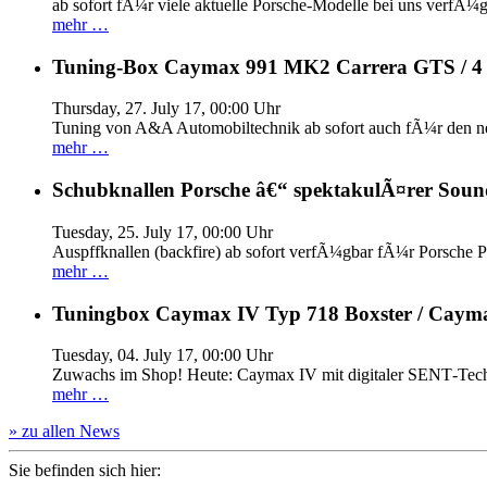
ab sofort fÃ¼r viele aktuelle Porsche-Modelle bei uns verfÃ¼g
mehr …
Tuning-Box Caymax 991 MK2 Carrera GTS / 
Thursday, 27. July 17, 00:00 Uhr
Tuning von A&A Automobiltechnik ab sofort auch fÃ¼r den 
mehr …
Schubknallen Porsche â€“ spektakulÃ¤rer Soun
Tuesday, 25. July 17, 00:00 Uhr
Auspffknallen (backfire) ab sofort verfÃ¼gbar fÃ¼r Pors
mehr …
Tuningbox Caymax IV Typ 718 Boxster / Caym
Tuesday, 04. July 17, 00:00 Uhr
Zuwachs im Shop! Heute: Caymax IV mit digitaler SENT‐Tech
mehr …
» zu allen News
Sie befinden sich hier: