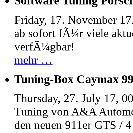
Software Tuning Porsch
Friday, 17. November 17
ab sofort fÃ¼r viele akt
verfÃ¼gbar!
mehr …
Tuning-Box Caymax 9
Thursday, 27. July 17, 0
Tuning von A&A Automob
den neuen 911er GTS / 