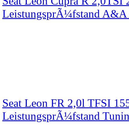
Seat Leon Cupra R 2,0TSI 
LeistungsprÃ¼fstand A&A 
Seat Leon FR 2,0l TFSI 1
LeistungsprÃ¼fstand Tuni