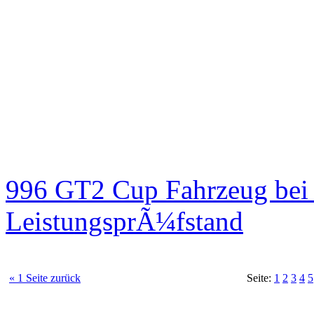
996 GT2 Cup Fahrzeug be
LeistungsprÃ¼fstand
« 1 Seite zurück
Seite:
1
2
3
4
5