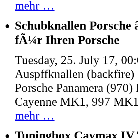
mehr …
Schubknallen Porsche 
fÃ¼r Ihren Porsche
Tuesday, 25. July 17, 00
Auspffknallen (backfire)
Porsche Panamera (970
Cayenne MK1, 997 MK
mehr …
Tuningbox Caymax IV 