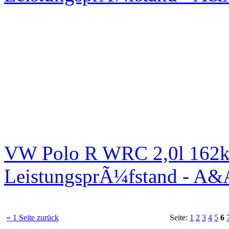
VW Polo R WRC 2,0l 162k
LeistungsprÃ¼fstand - A&
« 1 Seite zurück
Seite:
1
2
3
4
5
6