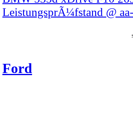
LeistungsprÃ¼fstand @ aa-
Ford