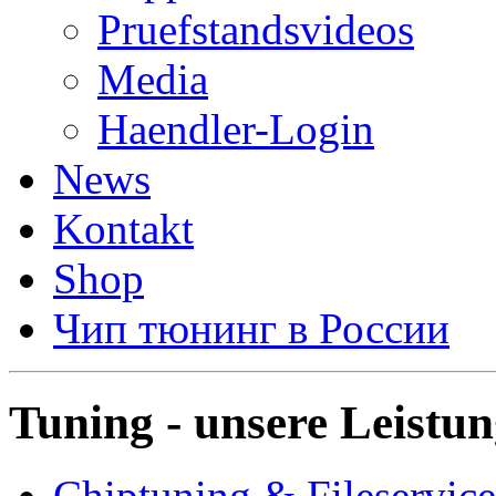
Pruefstandsvideos
Media
Haendler-Login
News
Kontakt
Shop
Чип тюнинг в России
Tuning - unsere Leistu
Chiptuning & Fileservice