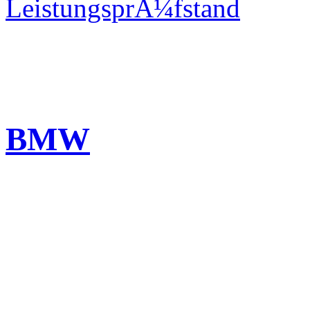
LeistungsprÃ¼fstand
BMW