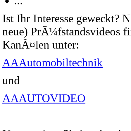
...
Ist Ihr Interesse geweckt?
neue) PrÃ¼fstandsvideos fi
KanÃ¤len unter:
AAAutomobiltechnik
und
AAAUTOVIDEO