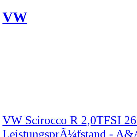
VW
VW Scirocco R 2,0TFSI 26
LeistungsprÃ¼fstand - A&